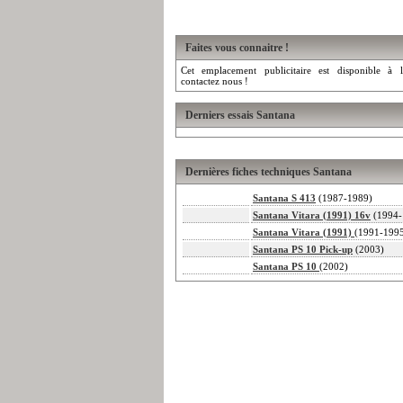
Faites vous connaitre !
Cet emplacement publicitaire est disponible à l
contactez nous !
Derniers essais Santana
Dernières fiches techniques Santana
Santana S 413
(1987-1989)
Santana Vitara (1991) 16v
(1994-
Santana Vitara (1991)
(1991-199
Santana PS 10 Pick-up
(2003)
Santana PS 10
(2002)