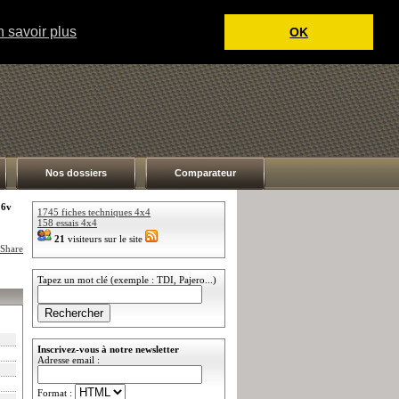
 savoir plus
OK
Nos dossiers
Comparateur
16v
1745 fiches techniques 4x4
158 essais 4x4
21
visiteurs sur le site
Tapez un mot clé (exemple : TDI, Pajero...)
Inscrivez-vous à notre newsletter
Adresse email :
Format :