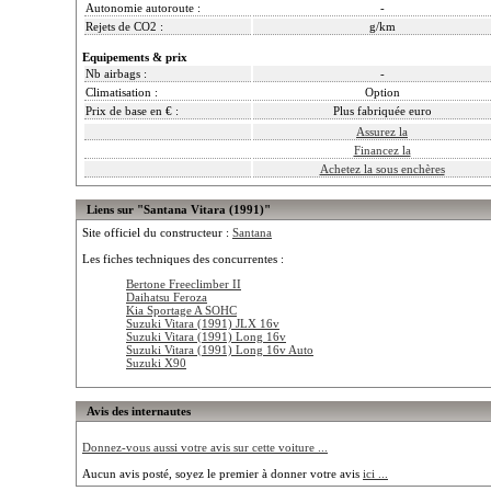
Autonomie autoroute :
-
Rejets de CO2 :
g/km
Equipements & prix
Nb airbags :
-
Climatisation :
Option
Prix de base en € :
Plus fabriquée euro
Assurez la
Financez la
Achetez la sous enchères
Liens sur "Santana Vitara (1991)"
Site officiel du constructeur :
Santana
Les fiches techniques des concurrentes :
Bertone Freeclimber II
Daihatsu Feroza
Kia Sportage A SOHC
Suzuki Vitara (1991) JLX 16v
Suzuki Vitara (1991) Long 16v
Suzuki Vitara (1991) Long 16v Auto
Suzuki X90
Avis des internautes
Donnez-vous aussi votre avis sur cette voiture ...
Aucun avis posté, soyez le premier à donner votre avis
ici ...