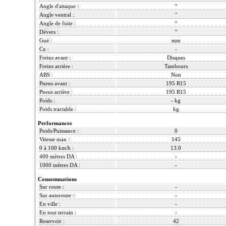
Angle d'attaque :
°
Angle ventral :
°
Angle de fuite :
°
Dévers :
°
Gué :
mm
Cx :
-
Freins avant :
Disques
Freins arrière :
Tambours
ABS :
Non
Pneus avant :
195 R15
Pneus arrière :
195 R15
Poids :
- kg
Poids tractable :
kg
Performances
Poids/Puissance :
0
Vitesse max :
145
0 à 100 km/h :
13.0
400 mètres DA :
-
1000 mètres DA :
-
Consommations
Sur route :
-
Sur autoroute :
-
En ville :
-
En tout terrain :
-
Reservoir :
42