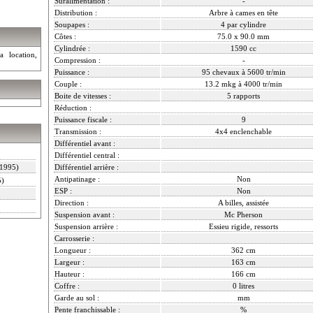
Suralimentation :
-
Distribution :
Arbre à cames en tête
Soupapes :
4 par cylindre
Côtes :
75.0 x 90.0 mm
Cylindrée :
1590 cc
a location,
Compression :
-
Puissance :
95 chevaux à 5600 tr/min
Couple :
13.2 mkg à 4000 tr/min
Boite de vitesses :
5 rapports
Réduction :
Puissance fiscale :
9
Transmission :
4x4 enclenchable
Différentiel avant :
Différentiel central :
1995)
Différentiel arrière :
Antipatinage :
Non
5)
ESP :
Non
Direction :
A billes, assistée
Suspension avant :
Mc Pherson
Suspension arrière :
Essieu rigide, ressorts
Carrosserie :
Longueur :
362 cm
Largeur :
163 cm
Hauteur :
166 cm
Coffre :
0 litres
Garde au sol :
mm
Pente franchissable :
%