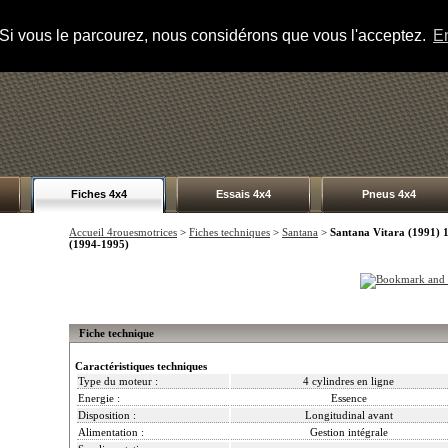
s. Si vous le parcourez, nous considérons que vous l'acceptez.
En
Fiches 4x4
Essais 4x4
Pneus 4x4
Accueil 4rouesmotrices
>
Fiches techniques
>
Santana
>
Santana Vitara (1991) 
(1994-1995)
Fiche technique
Caractéristiques techniques
Type du moteur :
4 cylindres en ligne
Energie :
Essence
Disposition :
Longitudinal avant
Alimentation :
Gestion intégrale