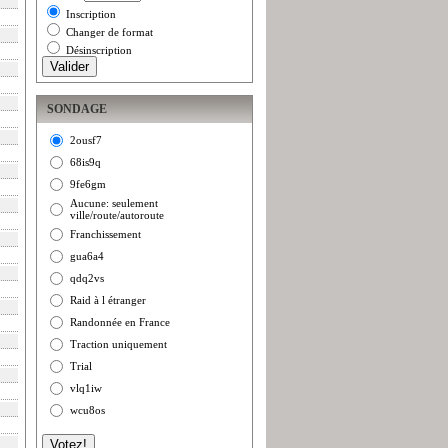
Inscription
Changer de format
Désinscription
SONDAGE
2ousf7
68is9q
9fe6gm
Aucune: seulement
ville/route/autoroute
Franchissement
gua6a4
qdq2vs
Raid à l étranger
Randonnée en France
Traction uniquement
Trial
vlq1iw
wcu8os