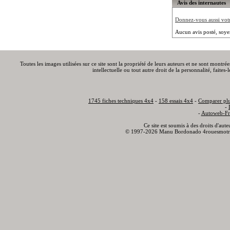
Avis des internautes
Donnez-vous aussi votre
Aucun avis posté, soye
Toutes les images utilisées sur ce site sont la propriété de leurs auteurs et ne sont montré
intellectuelle ou tout autre droit de la personnalité, faite
1745 fiches techniques 4x4
-
158 essais 4x4
-
Comparer plu
-
-
Autoweb-Fr
Ce site est soumis à des droits d'aut
© 1997-2026 Manu Bordonado 4rouesmotr