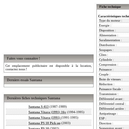
Fiche technique
Caractéristiques tech
Type du moteur :
Energie :
Disposition :
Alimentation :
Suralimentation :
Distribution :
Soupapes :
Côtes :
Faites vous connaitre !
Cylindrée :
Compression :
Cet emplacement publicitaire est disponible à la location,
contactez nous !
Puissance :
Couple :
Boite de vitesses :
Derniers essais Santana
Réduction :
Puissance fiscale :
Transmission :
Dernières fiches techniques Santana
Différentiel avant :
Différentiel central :
Santana S 413
(1987-1989)
Différentiel arrière :
Santana Vitara (1991) 16v
(1994-1995)
Antipatinage :
Santana Vitara (1991)
(1991-1995)
ESP :
Santana PS 10 Pick-up
(2003)
Direction :
Suspension avant :
Santana PS 10
(2002)