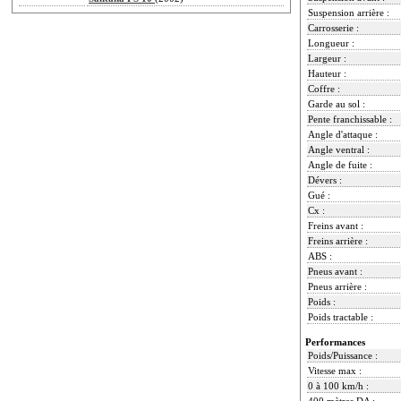
Suspension arrière :
Carrosserie :
Longueur :
Largeur :
Hauteur :
Coffre :
Garde au sol :
Pente franchissable :
Angle d'attaque :
Angle ventral :
Angle de fuite :
Dévers :
Gué :
Cx :
Freins avant :
Freins arrière :
ABS :
Pneus avant :
Pneus arrière :
Poids :
Poids tractable :
Performances
Poids/Puissance :
Vitesse max :
0 à 100 km/h :
400 mètres DA :