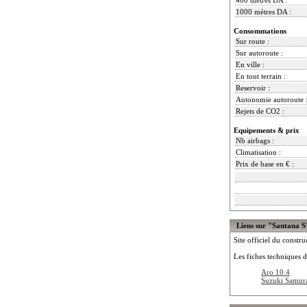
1000 mètres DA :
Consommations
Sur route :
Sur autoroute :
En ville :
En tout terrain :
Reservoir :
Autonomie autoroute 
Rejets de CO2 :
Equipements & prix
Nb airbags :
Climatisation :
Prix de base en € :
Liens sur "Santana S
Site officiel du constru
Les fiches techniques d
Aro 10.4
Suzuki Samura