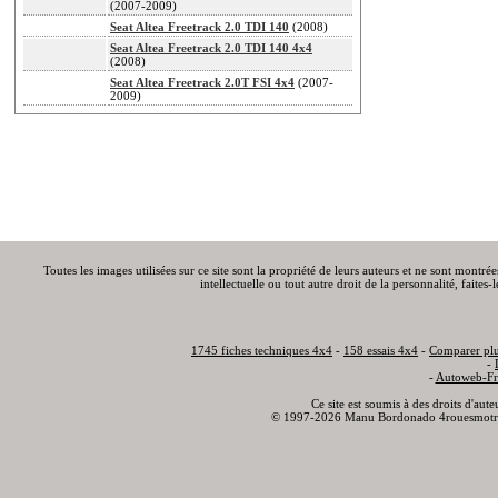
(2007-2009)
Seat Altea Freetrack 2.0 TDI 140
(2008)
Seat Altea Freetrack 2.0 TDI 140 4x4
(2008)
Seat Altea Freetrack 2.0T FSI 4x4
(2007-
2009)
Toutes les images utilisées sur ce site sont la propriété de leurs auteurs et ne sont montré
intellectuelle ou tout autre droit de la personnalité, faite
1745 fiches techniques 4x4
-
158 essais 4x4
-
Comparer plu
-
-
Autoweb-Fr
Ce site est soumis à des droits d'aut
© 1997-2026 Manu Bordonado 4rouesmotr