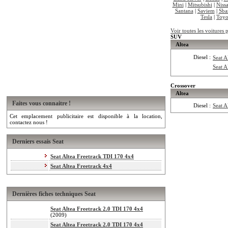
Mini
|
Mitsubishi
|
Niss
Santana
|
Saviem
|
Sba
Tesla
|
Toyo
Voir toutes les voitures 
SUV
Altea
Diesel :
Seat A
Seat A
Crossover
Altea
Faites vous connaitre !
Diesel :
Seat A
Cet emplacement publicitaire est disponible à la location,
contactez nous !
Derniers essais Seat
Seat Altea Freetrack TDI 170 4x4
Seat Altea Freetrack 4x4
Dernières fiches techniques Seat
Seat Altea Freetrack 2.0 TDI 170 4x4
(2009)
Seat Altea Freetrack 2.0 TDI 170 4x4