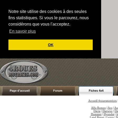
Notre site utilise des cookies à des seules
fins statistiques. Si vous le parcourez, nous
considérons que vous l'acceptez.
En savoir plus
OK
Page d'accueil
Forum
Fiches 4x4
Accueil 4rouesmotrices
Alfa Romeo
|
Aro
|
Au
Dacia
|
Daewoo
|
Da
Hummer
|
Hyundai
|
I
Land Rover
|
Lexus
|
M