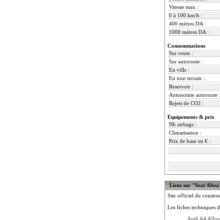
Vitesse max :
0 à 100 km/h :
400 mètres DA :
1000 mètres DA :
Consommations
Sur route :
Sur autoroute :
En ville :
En tout terrain :
Reservoir :
Autonomie autoroute 
Rejets de CO2 :
Equipements & prix
Nb airbags :
Climatisation :
Prix de base en € :
Liens sur "Seat Altea
Site officiel du constru
Les fiches techniques d
Audi A4 Allro