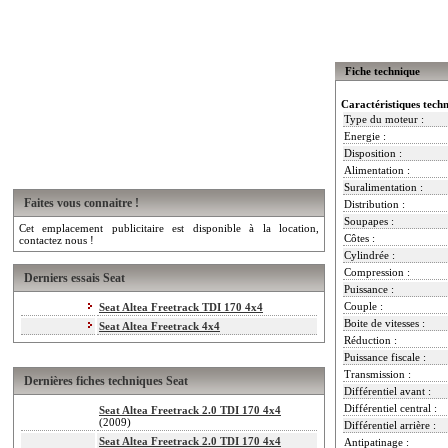
Fiche technique
Caractéristiques tech
Type du moteur :
Energie :
Disposition :
Alimentation :
Suralimentation :
Faites vous connaitre !
Distribution :
Soupapes :
Cet emplacement publicitaire est disponible à la location,
Côtes :
contactez nous !
Cylindrée :
Compression :
Derniers essais Seat
Puissance :
Couple :
Seat Altea Freetrack TDI 170 4x4
Boite de vitesses :
Seat Altea Freetrack 4x4
Réduction :
Puissance fiscale :
Transmission :
Dernières fiches techniques Seat
Différentiel avant :
Différentiel central :
Seat Altea Freetrack 2.0 TDI 170 4x4
(2009)
Différentiel arrière :
Seat Altea Freetrack 2.0 TDI 170 4x4
Antipatinage :