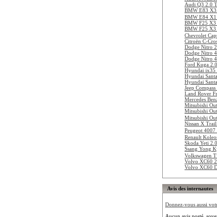
Audi Q3 2.0 T
BMW E83 X3 
BMW E84 X1
BMW F25 X3 
BMW F25 X3 
Chevrolet Ca
Citroën C-Cro
Dodge Nitro 
Dodge Nitro 
Dodge Nitro 
Ford Kuga 2.
Hyundai ix35
Hyundai Sant
Hyundai Santa
Jeep Compass
Land Rover Fr
Mercedes Ben
Mitsubishi Ou
Mitsubishi Ou
Mitsubishi Ou
Nissan X Trai
Peugeot 4007
Renault Koleo
Skoda Yeti 2.
Ssang Yong K
Volkswagen T
Volvo XC60 
Volvo XC60 
Avis des internautes
Donnez-vous aussi votre
Aucun avis posté, soye