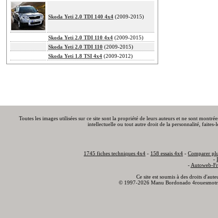
Skoda Yeti 2.0 TDI 140 4x4
(2009-2015)
Skoda Yeti 2.0 TDI 110 4x4
(2009-2015)
Skoda Yeti 2.0 TDI 110
(2009-2015)
Skoda Yeti 1.8 TSI 4x4
(2009-2012)
Toutes les images utilisées sur ce site sont la propriété de leurs auteurs et ne sont montré
intellectuelle ou tout autre droit de la personnalité, faite
1745 fiches techniques 4x4
-
158 essais 4x4
-
Comparer plu
-
-
Autoweb-Fr
Ce site est soumis à des droits d'aut
© 1997-2026 Manu Bordonado 4rouesmotr