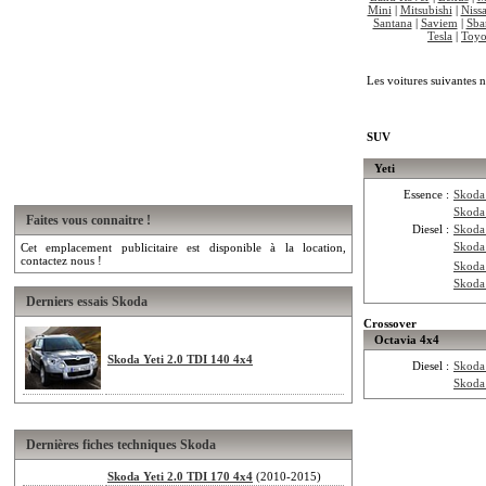
Mini
|
Mitsubishi
|
Niss
Santana
|
Saviem
|
Sba
Tesla
|
Toyo
Les voitures suivantes n
SUV
Yeti
Essence :
Skoda
Skoda
Faites vous connaitre !
Diesel :
Skoda
Skoda
Cet emplacement publicitaire est disponible à la location,
contactez nous !
Skoda
Skoda
Derniers essais Skoda
Crossover
Octavia 4x4
Skoda Yeti 2.0 TDI 140 4x4
Diesel :
Skoda
Skoda
Dernières fiches techniques Skoda
Skoda Yeti 2.0 TDI 170 4x4
(2010-2015)