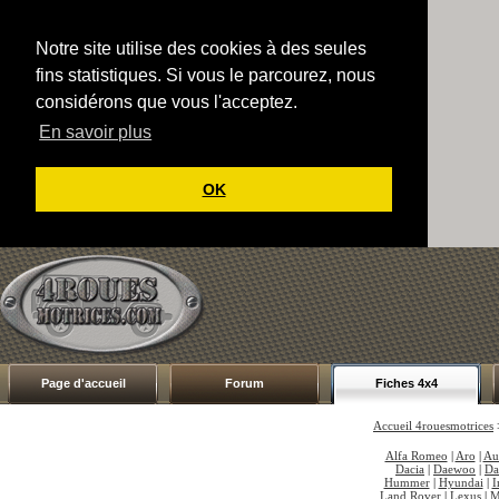
Notre site utilise des cookies à des seules
fins statistiques. Si vous le parcourez, nous
considérons que vous l'acceptez.
En savoir plus
OK
Page d'accueil
Forum
Fiches 4x4
Accueil 4rouesmotrices
Alfa Romeo
|
Aro
|
Au
Dacia
|
Daewoo
|
Da
Hummer
|
Hyundai
|
I
Land Rover
|
Lexus
|
M