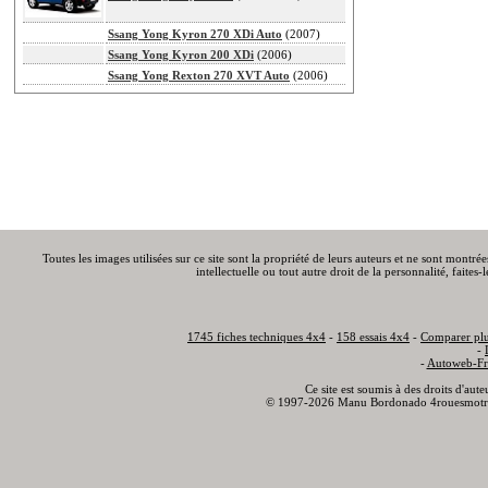
Ssang Yong Kyron 270 XDi Auto
(2007)
Ssang Yong Kyron 200 XDi
(2006)
Ssang Yong Rexton 270 XVT Auto
(2006)
Toutes les images utilisées sur ce site sont la propriété de leurs auteurs et ne sont montré
intellectuelle ou tout autre droit de la personnalité, faite
1745 fiches techniques 4x4
-
158 essais 4x4
-
Comparer plu
-
-
Autoweb-Fr
Ce site est soumis à des droits d'aut
© 1997-2026 Manu Bordonado 4rouesmotr