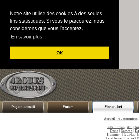
Notre site utilise des cookies à des seules
fins statistiques. Si vous le parcourez, nous
considérons que vous l'acceptez.
En savoir plus
OK
Page d'accueil
Forum
Fiches 4x4
Accueil 4rouesmotrices
Alfa Romeo
|
Aro
|
Au
Dacia
|
Daewoo
|
Da
Hummer
|
Hyundai
|
I
Land Rover
|
Lexus
|
M