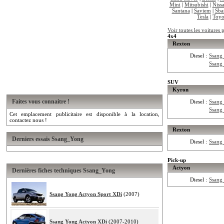
Mini
|
Mitsubishi
|
Niss
Santana
|
Saviem
|
Sba
Tesla
|
Toyo
Voir toutes les voitures
4x4
Rexton
Diesel :
Ssang
Ssang
SUV
Kyron
Faites vous connaitre !
Diesel :
Ssang
Ssang
Cet emplacement publicitaire est disponible à la location,
contactez nous !
Rexton
Derniers essais Ssang_Yong
Diesel :
Ssang
Pick-up
Actyon
Dernières fiches techniques Ssang_Yong
Diesel :
Ssang
Ssang Yong Actyon Sport XDi
(2007)
Ssang Yong Actyon XDi
(2007-2010)