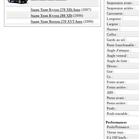
Suspension avant :
Suspension arrière :
Ssang Yong Kyron 270 XDi Auto
(2007)
Carrosserie :
Ssang Yong Kyron 200 XDi
(2006)
Longueur :
Ssang Yong Rexton 270 XVT Auto
(2006)
Largeur :
Hauteur :
Coffre :
Garde au sol :
Pente franchissable :
Angle d'attaque :
Angle ventral :
Angle de fuite :
Dévers :
Gué :
Cx :
Freins avant :
Freins arrière :
ABS :
Pneus avant :
Pneus arrière :
Poids :
Poids tractable :
Performances
Poids/Puissance :
Vitesse max :
0 à 100 km/h :