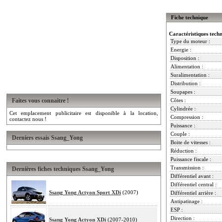
Fiche technique
Caractéristiques tech
Type du moteur :
Energie :
Disposition :
Alimentation :
Suralimentation :
Distribution :
Soupapes :
Faites vous connaitre !
Côtes :
Cylindrée :
Cet emplacement publicitaire est disponible à la location,
Compression :
contactez nous !
Puissance :
Couple :
Derniers essais Ssang_Yong
Boite de vitesses :
Réduction :
Puissance fiscale :
Transmission :
Dernières fiches techniques Ssang_Yong
Différentiel avant :
Différentiel central :
Ssang Yong Actyon Sport XDi
(2007)
Différentiel arrière :
Antipatinage :
ESP :
Direction :
Ssang Yong Actyon XDi
(2007-2010)