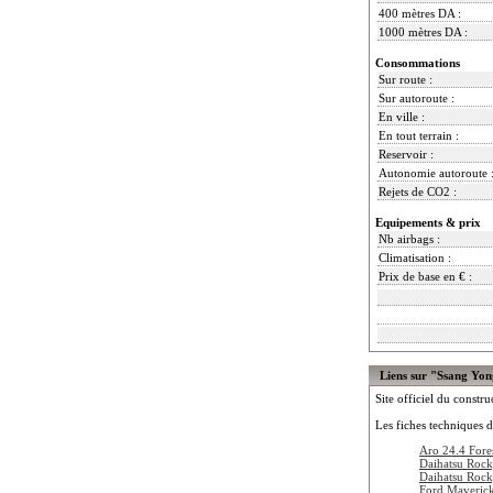
400 mètres DA :
1000 mètres DA :
Consommations
Sur route :
Sur autoroute :
En ville :
En tout terrain :
Reservoir :
Autonomie autoroute 
Rejets de CO2 :
Equipements & prix
Nb airbags :
Climatisation :
Prix de base en € :
Liens sur "Ssang Yo
Site officiel du constru
Les fiches techniques d
Aro 24.4 Fore
Daihatsu Roc
Daihatsu Roc
Ford Maveric