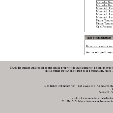
Mercedes Ben
Mercedes Ben
Mitsubishi Pa
Mitsubishi Pa
Mitsubishi Pa
Mitsubishi Pa
Nissan Terran
Nissan Terran
Opel Frontera
Avis des internautes
Donnez-vous aussi votre
Aucun avis posté, soye
Toutes les images utilisées sur ce site sont la propriété de leurs auteurs et ne sont montré
intellectuelle ou tout autre droit de la personnalité, faite
1745 fiches techniques 4x4
-
158 essais 4x4
-
Comparer plu
-
-
Autoweb-Fr
Ce site est soumis à des droits d'aut
© 1997-2026 Manu Bordonado 4rouesmotr