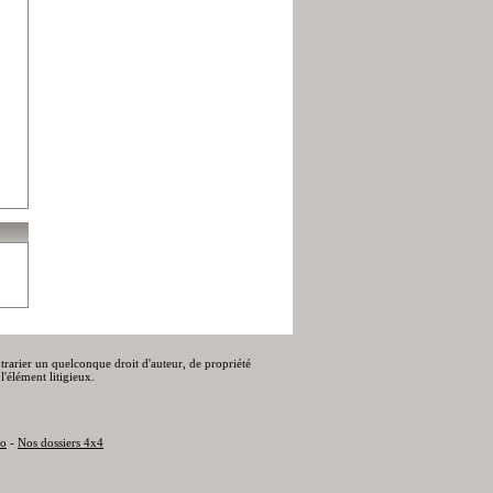
ontrarier un quelconque droit d'auteur, de propriété
l'élément litigieux.
to
-
Nos dossiers 4x4