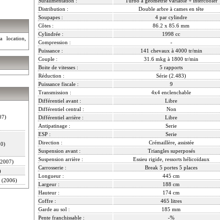
Suralimentation :
Turbo à géométrie variable + intercooler
Distribution :
Double arbre à cames en tête
Soupapes :
4 par cylindre
Côtes :
86.2 x 85.6 mm
Cylindrée :
1998 cc
a location,
Compression :
-
Puissance :
141 chevaux à 4000 tr/min
Couple :
31.6 mkg à 1800 tr/min
Boite de vitesses :
5 rapports
Réduction :
Série (2.483)
Puissance fiscale :
9
Transmission :
4x4 enclenchable
Différentiel avant :
Libre
Différentiel central :
Non
07)
Différentiel arrière :
Libre
Antipatinage :
Serie
ESP :
Serie
Direction :
Crémaillère, assistée
0)
Suspension avant :
Triangles superposés
Suspension arrière :
Essieu rigide, ressorts hélicoïdaux
2007)
Carrosserie :
Break 5 portes 5 places
)
Longueur :
445 cm
(2006)
Largeur :
188 cm
Hauteur :
174 cm
Coffre :
465 litres
Garde au sol :
185 mm
Pente franchissable :
-%