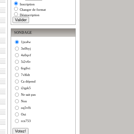
Inscription
Changer de format
Désinscription
SONDAGE
1jxs4w
3n0byj
4u0qvf
5i2v6v
6rg6vi
7vl6dt
Ca dépend
i2qpk5
Ne sait pas
Non
oq5v0i
Oui
rcn753