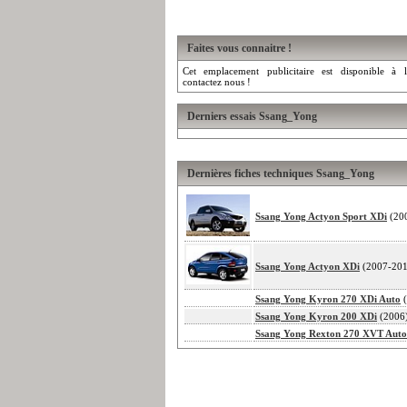
Faites vous connaitre !
Cet emplacement publicitaire est disponible à l
contactez nous !
Derniers essais Ssang_Yong
Dernières fiches techniques Ssang_Yong
Ssang Yong Actyon Sport XDi
(20
Ssang Yong Actyon XDi
(2007-201
Ssang Yong Kyron 270 XDi Auto
(
Ssang Yong Kyron 200 XDi
(2006
Ssang Yong Rexton 270 XVT Auto