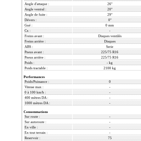
Angle d'attaque :
26°
Angle ventral :
20°
Angle de fuite :
29°
Dévers :
0°
Gué :
0 mm
Cx :
-
Freins avant :
Disques ventilés
Freins arrière :
Disques
ABS :
Serie
Pneus avant :
225/75 R16
Pneus arrière :
225/75 R16
Poids :
- kg
Poids tractable :
2100 kg
Performances
Poids/Puissance :
0
Vitesse max :
-
0 à 100 km/h :
-
400 mètres DA :
-
1000 mètres DA :
-
Consommations
Sur route :
-
Sur autoroute :
-
En ville :
-
En tout terrain :
-
Reservoir :
75