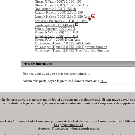
Nissan X Trail (2007) 2.0dCi 150
Nissan X Trail (2007) 2.0dCi 150 Auto
Opel Antara 2.0 CDTI 150 ch
Renault Koleos (2008) 2.0dCi 150
Renault Koleos (2008) 2.0dCi 150 Auto
Seat Altea Freetrack 2.0 TDI 140 4x4
Skoda Yeti 2.0 TDI 140 4x4
Subaru Forester (2007) 2.0D
Toyota RAV4 (2006) 136 D4D
Toyota RAV4 (2006) 150 D4D
Toyota RAV4 (2006) D Cat Auto
Volkswagen Tiguan 2.0 TDI 140 4motion
Volkswagen Tiguan 2.0 TDI 140 Tiptronic 4motion
Volkswagen Tiguan 2.0 TDI TrackAndField 4motion
Avis des internautes
Donnez-vous aussi votre avis sur cette voiture ...
Aucun avis posté, soyez le premier à donner votre avis
ici ...
priété de leurs auteurs et ne sont montrées ici que dans un but désintéressé. Si leur usage devait c
out autre droit de la personnalité, faites-le savoir à notre Webmaster qui s'empressera de supprimer 
ues 4x4
-
158 essais 4x4
-
Comparer plusieurs 4x4
-
4x4 des records
-
Assurance auto
-
Crédit au
-
Les préparations 4x4
-
Autoweb-France.com
-
4rouesmotrices.com