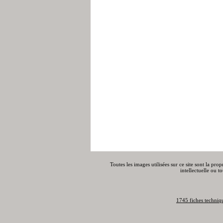
Toutes les images utilisées sur ce site sont la pro
intellectuelle ou t
1745 fiches techniq