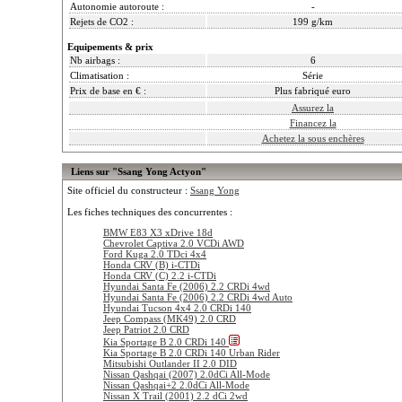
Autonomie autoroute :
-
Rejets de CO2 :
199 g/km
Equipements & prix
Nb airbags :
6
Climatisation :
Série
Prix de base en € :
Plus fabriqué euro
Assurez la
Financez la
Achetez la sous enchères
Liens sur "Ssang Yong Actyon"
Site officiel du constructeur :
Ssang Yong
Les fiches techniques des concurrentes :
BMW E83 X3 xDrive 18d
Chevrolet Captiva 2.0 VCDi AWD
Ford Kuga 2.0 TDci 4x4
Honda CRV (B) i-CTDi
Honda CRV (C) 2.2 i-CTDi
Hyundai Santa Fe (2006) 2.2 CRDi 4wd
Hyundai Santa Fe (2006) 2.2 CRDi 4wd Auto
Hyundai Tucson 4x4 2.0 CRDi 140
Jeep Compass (MK49) 2.0 CRD
Jeep Patriot 2.0 CRD
Kia Sportage B 2.0 CRDi 140
Kia Sportage B 2.0 CRDi 140 Urban Rider
Mitsubishi Outlander II 2.0 DID
Nissan Qashqai (2007) 2.0dCi All-Mode
Nissan Qashqai+2 2.0dCi All-Mode
Nissan X Trail (2001) 2.2 dCi 2wd