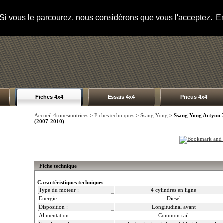
s. Si vous le parcourez, nous considérons que vous l'acceptez.
En
Fiches 4x4
Essais 4x4
Pneus 4x4
Accueil 4rouesmotrices
>
Fiches techniques
>
Ssang Yong
>
Ssang Yong Actyon 
(2007-2010)
Fiche technique
Caractéristiques techniques
Type du moteur :
4 cylindres en ligne
Energie :
Diesel
Disposition :
Longitudinal avant
Alimentation :
Common rail