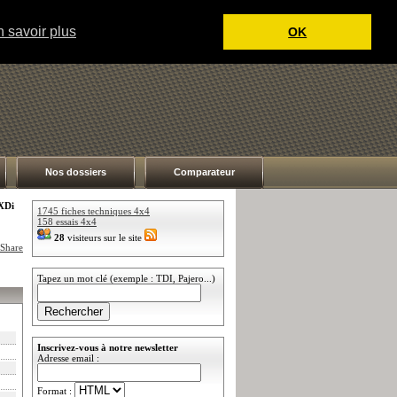
 savoir plus
OK
Nos dossiers
Comparateur
XDi
1745 fiches techniques 4x4
158 essais 4x4
28
visiteurs sur le site
Tapez un mot clé (exemple : TDI, Pajero...)
Inscrivez-vous à notre newsletter
Adresse email :
Format :