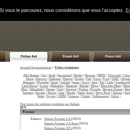
s. Si vous le parcourez, nous considérons que vous l'acceptez.
En
Fiches 4x4
Essais 4x4
Pneus 4x4
Accueil 4rouesmotrices
>
Fiches techniques
Alfa Romeo
|
Aro
|
Audi
|
Auverland
|
Berliet
|
Bertone
|
BMW
|
Chevrolet
|
Citr
Dacia
|
Daewoo
|
Daihatsu
|
Dangel
|
Dodge
|
Fiat
|
Foers
|
Ford
|
GMC
|
Hond
Hummer
|
Hyundai
|
Ineos
|
Infiniti
|
Isuzu
|
Iveco
|
Jeep
|
Kia
|
Lada
|
Lamborgh
Land Rover
|
Lexus
|
Mahindra
|
Maserati
|
Mazda
|
Mega
|
Mercedes Benz
|
Mine
Mini
|
Mitsubishi
|
Nissan
|
Opel
|
Peugeot
|
Polaris
|
Porsche
|
Rayton Fissore
|
Ren
Santana
|
Saviem
|
Sbarro
|
Seat
|
Skoda
|
Ssang Yong
|
Steyr Puch
|
Subaru
|
Suz
Tesla
|
Toyota
|
UMM
|
Unimog
|
Voisin
|
Volkswagen
|
Volvo
|
Voir toutes les voitures produites par Subaru
SUV
Forester
Essence :
Subaru Forester 2.0
(2013)
Subaru Forester 2.0 Auto
(2013)
Subaru Forester XT
(2013)