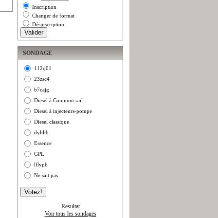
Inscription
Changer de format
Désinscription
SONDAGE
112q01
23zsc4
b7cajg
Diesel à Common rail
Diesel à injecteurs-pompe
Diesel classique
dyhltb
Essence
GPL
lflypb
Ne sait pas
Resultat
Voir tous les sondages