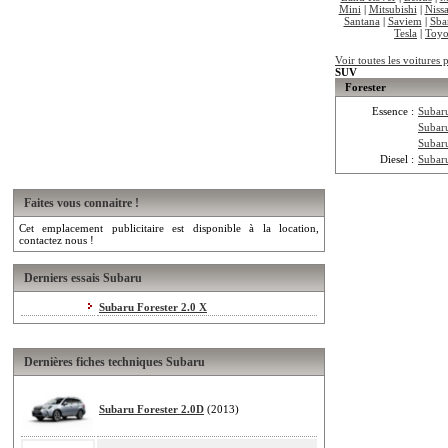
Mini
|
Mitsubishi
|
Niss
Santana
|
Saviem
|
Sba
Tesla
|
Toyo
Voir toutes les voitures
SUV
Forester
Essence :
Subaru
Subaru
Subar
Diesel :
Subar
Faites vous connaitre !
Cet emplacement publicitaire est disponible à la location,
contactez nous !
Derniers essais Subaru
Subaru Forester 2.0 X
Dernières fiches techniques Subaru
Subaru Forester 2.0D
(2013)