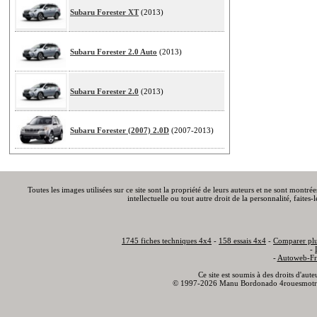
Subaru Forester XT
(2013)
Subaru Forester 2.0 Auto
(2013)
Subaru Forester 2.0
(2013)
Subaru Forester (2007) 2.0D
(2007-2013)
Toutes les images utilisées sur ce site sont la propriété de leurs auteurs et ne sont montré
intellectuelle ou tout autre droit de la personnalité, faite
1745 fiches techniques 4x4
-
158 essais 4x4
-
Comparer plu
-
-
Autoweb-Fr
Ce site est soumis à des droits d'aut
© 1997-2026 Manu Bordonado 4rouesmotr