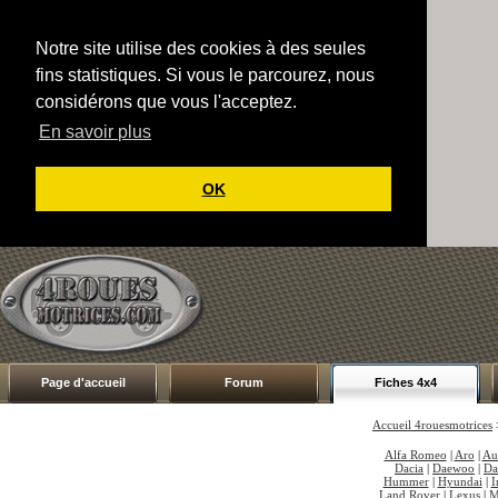
Notre site utilise des cookies à des seules
fins statistiques. Si vous le parcourez, nous
considérons que vous l'acceptez.
En savoir plus
OK
Page d'accueil
Forum
Fiches 4x4
Accueil 4rouesmotrices
Alfa Romeo
|
Aro
|
Au
Dacia
|
Daewoo
|
Da
Hummer
|
Hyundai
|
I
Land Rover
|
Lexus
|
M