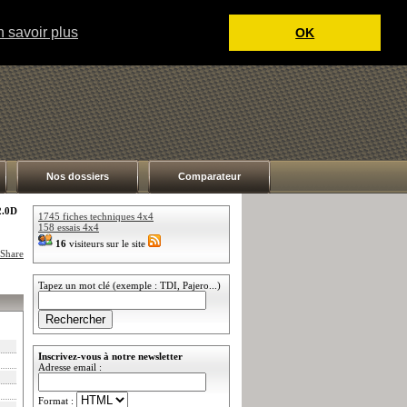
 savoir plus
OK
Nos dossiers
Comparateur
2.0D
1745 fiches techniques 4x4
158 essais 4x4
16
visiteurs sur le site
Tapez un mot clé (exemple : TDI, Pajero...)
Inscrivez-vous à notre newsletter
Adresse email :
Format :