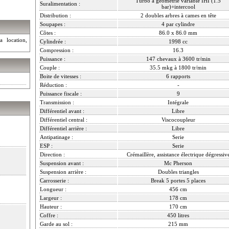
Turbo à géométrie variable IHI (1.5
Suralimentation :
bar)+intercool
Distribution :
2 doubles arbres à cames en tête
Soupapes :
4 par cylindre
Côtes :
86.0 x 86.0 mm
a location,
Cylindrée :
1998 cc
Compression :
16.3
Puissance :
147 chevaux à 3600 tr/min
Couple :
35.5 mkg à 1800 tr/min
Boite de vitesses :
6 rapports
Réduction :
-
Puissance fiscale :
9
Transmission :
Intégrale
Différentiel avant :
Libre
Différentiel central :
Viscocoupleur
Différentiel arrière :
Libre
Antipatinage :
Serie
ESP :
Serie
Direction :
Crémaillère, assistance électrique dégressiv
Suspension avant :
Mc Pherson
Suspension arrière :
Doubles triangles
Carrosserie :
Break 5 portes 5 places
Longueur :
456 cm
Largeur :
178 cm
Hauteur :
170 cm
Coffre :
450 litres
Garde au sol :
215 mm