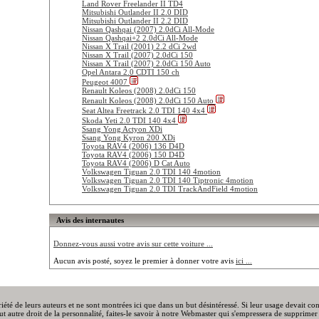
Land Rover Freelander II TD4
Mitsubishi Outlander II 2.0 DID
Mitsubishi Outlander II 2.2 DID
Nissan Qashqai (2007) 2.0dCi All-Mode
Nissan Qashqai+2 2.0dCi All-Mode
Nissan X Trail (2001) 2.2 dCi 2wd
Nissan X Trail (2007) 2.0dCi 150
Nissan X Trail (2007) 2.0dCi 150 Auto
Opel Antara 2.0 CDTI 150 ch
Peugeot 4007
Renault Koleos (2008) 2.0dCi 150
Renault Koleos (2008) 2.0dCi 150 Auto
Seat Altea Freetrack 2.0 TDI 140 4x4
Skoda Yeti 2.0 TDI 140 4x4
Ssang Yong Actyon XDi
Ssang Yong Kyron 200 XDi
Toyota RAV4 (2006) 136 D4D
Toyota RAV4 (2006) 150 D4D
Toyota RAV4 (2006) D Cat Auto
Volkswagen Tiguan 2.0 TDI 140 4motion
Volkswagen Tiguan 2.0 TDI 140 Tiptronic 4motion
Volkswagen Tiguan 2.0 TDI TrackAndField 4motion
Avis des internautes
Donnez-vous aussi votre avis sur cette voiture ...
Aucun avis posté, soyez le premier à donner votre avis
ici ...
priété de leurs auteurs et ne sont montrées ici que dans un but désintéressé. Si leur usage devait c
out autre droit de la personnalité, faites-le savoir à notre Webmaster qui s'empressera de supprimer 