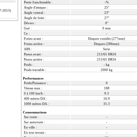
Pente franchissable :
-%
Angle d'attaque :
25°
7-2013)
Angle ventral :
23°
Angle de fuite :
27°
Dévers :
0°
Gué :
0 mm
Cx :
-
Freins avant :
Disques ventilés (277mm)
Freins arrière :
Disques (286mm)
ABS :
Serie
Pneus avant :
215/65 HR16
Pneus arrière :
215/65 HR16
Poids :
- kg
Poids tractable :
2000 kg
Performances
Poids/Puissance :
0
Vitesse max :
188
0 à 100 km/h :
9.3
400 mètres DA :
16.9
1000 mètres DA :
31.3
Consommations
Sur route :
-
Sur autoroute :
-
En ville :
-
En tout terrain :
-