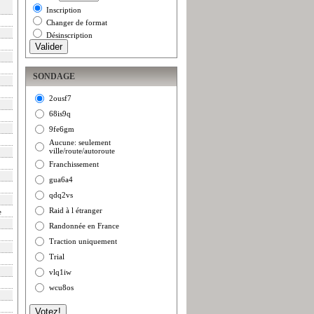
Inscription
Changer de format
Désinscription
SONDAGE
2ousf7
68is9q
9fe6gm
Aucune: seulement
ville/route/autoroute
Franchissement
gua6a4
qdq2vs
Raid à l étranger
e
Randonnée en France
Traction uniquement
Trial
vlq1iw
wcu8os