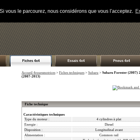
s. Si vous le parcourez, nous considérons que vous l'acceptez.
En
Fiches 4x4
Essais 4x4
Pneus 4x4
Accueil 4rouesmotrices
>
Fiches techniques
>
Subaru
>
Subaru Forester (2007) 
(2007-2013)
Fiche technique
Caractéristiques techniques
Type du moteur :
4 cylindres à plat
Energie :
Diesel
Disposition :
Longitudinal avant
Alimentation :
Common rail