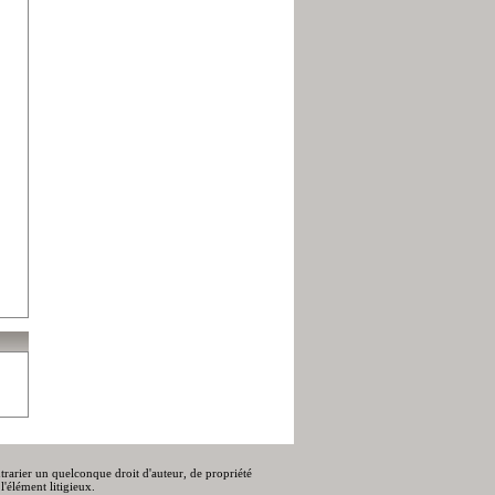
ontrarier un quelconque droit d'auteur, de propriété
l'élément litigieux.