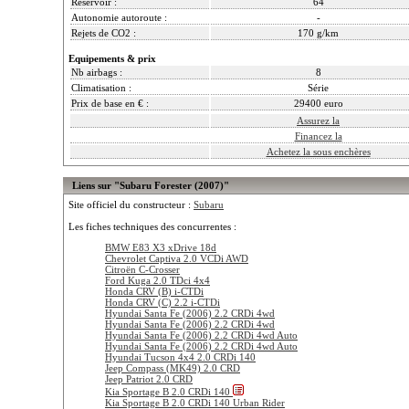
Reservoir :
64
Autonomie autoroute :
-
Rejets de CO2 :
170 g/km
Equipements & prix
Nb airbags :
8
Climatisation :
Série
Prix de base en € :
29400 euro
Assurez la
Financez la
Achetez la sous enchères
Liens sur "Subaru Forester (2007)"
Site officiel du constructeur :
Subaru
Les fiches techniques des concurrentes :
BMW E83 X3 xDrive 18d
Chevrolet Captiva 2.0 VCDi AWD
Citroën C-Crosser
Ford Kuga 2.0 TDci 4x4
Honda CRV (B) i-CTDi
Honda CRV (C) 2.2 i-CTDi
Hyundai Santa Fe (2006) 2.2 CRDi 4wd
Hyundai Santa Fe (2006) 2.2 CRDi 4wd
Hyundai Santa Fe (2006) 2.2 CRDi 4wd Auto
Hyundai Santa Fe (2006) 2.2 CRDi 4wd Auto
Hyundai Tucson 4x4 2.0 CRDi 140
Jeep Compass (MK49) 2.0 CRD
Jeep Patriot 2.0 CRD
Kia Sportage B 2.0 CRDi 140
Kia Sportage B 2.0 CRDi 140 Urban Rider