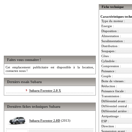
Fiche technique
Caractéristiques tech
Type du moteur :
Energie :
Disposition :
Alimentation :
Suralimentation :
Distribution :
Soupapes :
Côtes :
Faites vous connaitre !
Cylindrée :
Compression :
Cet emplacement publicitaire est disponible à la location,
contactez nous !
Puissance :
Couple :
Boite de vitesses :
Derniers essais Subaru
Réduction :
Subaru Forester 2.0 X
Puissance fiscale :
Transmission :
Différentiel avant :
Différentiel central :
Dernières fiches techniques Subaru
Différentiel arrière :
Antipatinage :
Subaru Forester 2.0D
(2013)
ESP :
Direction :
Suspension avant :