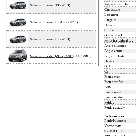
Suspension arrière :
Subaru Forester XT
(2013)
Carrosserie :
Longueur :
Largeur :
Subaru Forester 2.0 Auto
(2013)
Hauteur :
Coffre :
Garde au sol :
Subaru Forester 2.0
(2013)
Pente franchissable :
Angle d'attaque :
Angle ventral :
Subaru Forester (2007) 2.0D
(2007-2013)
Angle de fuite :
Dévers :
Gué :
Cx :
Freins avant :
Freins arrière :
ABS :
Pneus avant :
Pneus arrière :
Poids :
Poids tractable :
Performances
Poids/Puissance :
Vitesse max :
0 à 100 km/h :
400 mètres DA :