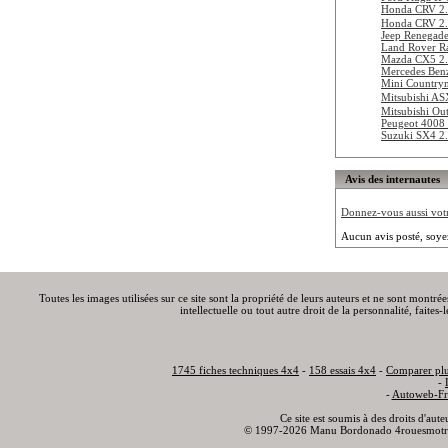
Honda CRV 2
Honda CRV 2
Jeep Renegade
Land Rover R
Mazda CX5 2.
Mercedes Ben
Mini Country
Mitsubishi A
Mitsubishi Ou
Peugeot 4008
Suzuki SX4 2
Avis des internautes
Donnez-vous aussi votre
Aucun avis posté, soye
Toutes les images utilisées sur ce site sont la propriété de leurs auteurs et ne sont montré
intellectuelle ou tout autre droit de la personnalité, faite
1745 fiches techniques 4x4
-
158 essais 4x4
-
Comparer plu
-
-
Autoweb-Fr
Ce site est soumis à des droits d'aut
© 1997-2026 Manu Bordonado 4rouesmotr