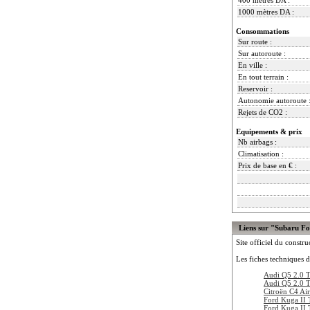
1000 mètres DA :
Consommations
Sur route :
Sur autoroute :
En ville :
En tout terrain :
Reservoir :
Autonomie autoroute 
Rejets de CO2 :
Equipements & prix
Nb airbags :
Climatisation :
Prix de base en € :
Liens sur "Subaru Fo
Site officiel du constru
Les fiches techniques d
Audi Q5 2.0 T
Audi Q5 2.0 T
Citroën C4 Ai
Ford Kuga II
Ford Kuga II