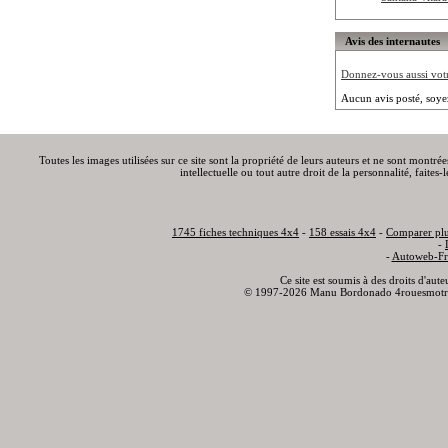
Avis des internautes
Donnez-vous aussi votre
Aucun avis posté, soye
Toutes les images utilisées sur ce site sont la propriété de leurs auteurs et ne sont montré
intellectuelle ou tout autre droit de la personnalité, faite
1745 fiches techniques 4x4
-
158 essais 4x4
-
Comparer plu
-
-
Autoweb-Fr
Ce site est soumis à des droits d'aut
© 1997-2026 Manu Bordonado 4rouesmotr