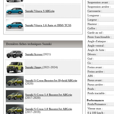
Suspension avant :
Suspension arrière :
Suzuki Vitara S AllGrip
Carrosserie :
Longueur :
Largeur :
Hauteur :
Suzuki Vitara 1.6 Auto et DDiS TCSS
Coffre :
Garde au sol :
Pente franchissable :
Angle d'attaque :
Dernières fiches techniques Suzuki
Angle ventral :
Angle de fuite :
Suzuki Across
(2021)
Dévers :
Gué :
Cx :
Suzuki Jimny
(2021-2024)
Freins avant :
Freins arrière :
ABS :
Pneus avant :
Suzuki S-Cross BoosterJet Hybrid AllGrip
(2020)
Pneus arrière :
Poids :
Poids tractable :
Suzuki S-Cross 1.4 BoosterJet AllGrip
(2017-2020)
Performances
Poids/Puissance :
Vitesse max :
Suzuki S-Cross 1.0 BoosterJet AllGrip
(2017-2019)
0 à 100 km/h :