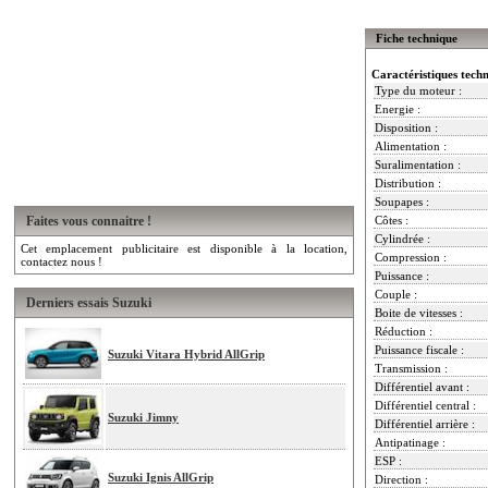
Fiche technique
Caractéristiques tech
Type du moteur :
Energie :
Disposition :
Alimentation :
Suralimentation :
Distribution :
Soupapes :
Faites vous connaitre !
Côtes :
Cylindrée :
Cet emplacement publicitaire est disponible à la location,
Compression :
contactez nous !
Puissance :
Couple :
Derniers essais Suzuki
Boite de vitesses :
Réduction :
Puissance fiscale :
Suzuki Vitara Hybrid AllGrip
Transmission :
Différentiel avant :
Différentiel central :
Suzuki Jimny
Différentiel arrière :
Antipatinage :
ESP :
Suzuki Ignis AllGrip
Direction :