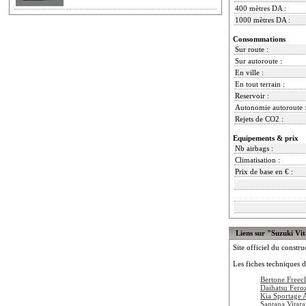
400 mètres DA :
1000 mètres DA :
Consommations
Sur route :
Sur autoroute :
En ville :
En tout terrain :
Reservoir :
Autonomie autoroute 
Rejets de CO2 :
Equipements & prix
Nb airbags :
Climatisation :
Prix de base en € :
Liens sur "Suzuki Vi
Site officiel du constru
Les fiches techniques d
Bertone Freecl
Daihatsu Fero
Kia Sportage
Santana Vitar