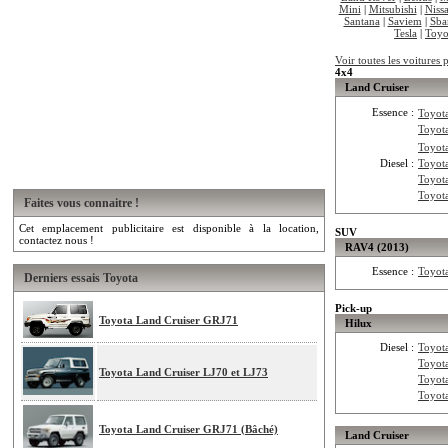
Mini
|
Mitsubishi
|
Niss
Santana
|
Saviem
|
Sba
Tesla
|
Toyo
Voir toutes les voitures
4x4
Land Cruiser
Essence :
Toyot
Toyot
Toyot
Diesel :
Toyot
Toyot
Toyot
Faites vous connaitre !
Cet emplacement publicitaire est disponible à la location,
SUV
contactez nous !
RAV4 (2013)
Essence :
Toyot
Derniers essais Toyota
Pick-up
Toyota Land Cruiser GRJ71
Hilux
Diesel :
Toyot
Toyot
Toyota Land Cruiser LJ70 et LJ73
Toyot
Toyot
Toyota Land Cruiser GRJ71 (Bâché)
Land Cruiser