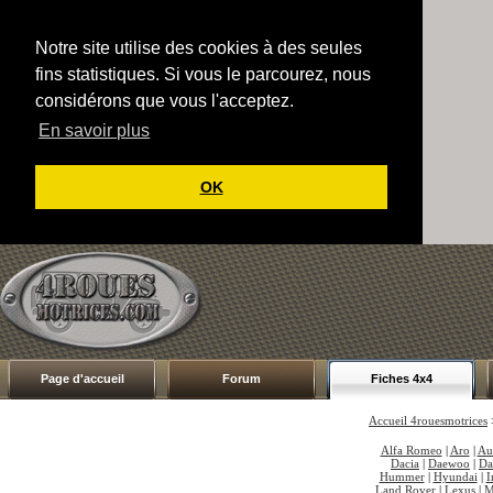
Notre site utilise des cookies à des seules
fins statistiques. Si vous le parcourez, nous
considérons que vous l'acceptez.
En savoir plus
OK
Page d'accueil
Forum
Fiches 4x4
Accueil 4rouesmotrices
Alfa Romeo
|
Aro
|
Au
Dacia
|
Daewoo
|
Da
Hummer
|
Hyundai
|
I
Land Rover
|
Lexus
|
M