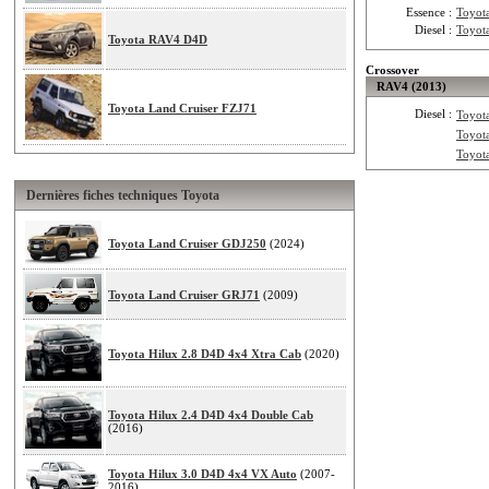
Essence :
Toyot
Diesel :
Toyot
Toyota RAV4 D4D
Crossover
RAV4 (2013)
Toyota Land Cruiser FZJ71
Diesel :
Toyot
Toyot
Toyot
Dernières fiches techniques Toyota
Toyota Land Cruiser GDJ250
(2024)
Toyota Land Cruiser GRJ71
(2009)
Toyota Hilux 2.8 D4D 4x4 Xtra Cab
(2020)
Toyota Hilux 2.4 D4D 4x4 Double Cab
(2016)
Toyota Hilux 3.0 D4D 4x4 VX Auto
(2007-
2016)