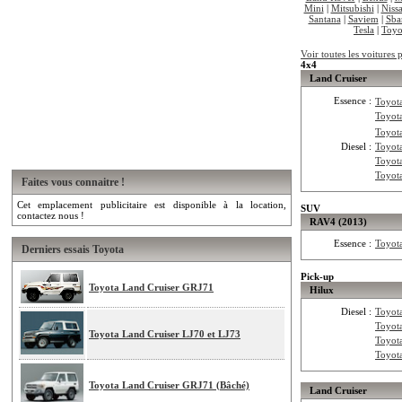
Mini
|
Mitsubishi
|
Niss
Santana
|
Saviem
|
Sba
Tesla
|
Toyo
Voir toutes les voitures
4x4
Land Cruiser
Essence :
Toyot
Toyot
Toyot
Diesel :
Toyot
Toyot
Toyot
Faites vous connaitre !
Cet emplacement publicitaire est disponible à la location,
SUV
contactez nous !
RAV4 (2013)
Essence :
Toyot
Derniers essais Toyota
Pick-up
Toyota Land Cruiser GRJ71
Hilux
Diesel :
Toyot
Toyot
Toyota Land Cruiser LJ70 et LJ73
Toyot
Toyot
Toyota Land Cruiser GRJ71 (Bâché)
Land Cruiser