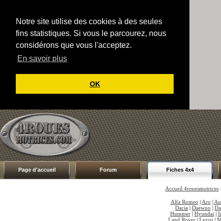
Notre site utilise des cookies à des seules
fins statistiques. Si vous le parcourez, nous
considérons que vous l'acceptez.
En savoir plus
OK
Page d'accueil
Forum
Fiches 4x4
Accueil 4rouesmotrices
Alfa Romeo
|
Aro
|
Au
Dacia
|
Daewoo
|
Da
Hummer
|
Hyundai
|
I
Land Rover
|
Lexus
|
M