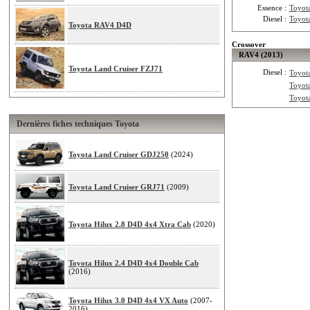
Essence :
Toyot
Diesel :
Toyot
Toyota RAV4 D4D
Crossover
RAV4 (2013)
Toyota Land Cruiser FZJ71
Diesel :
Toyot
Toyot
Toyot
Dernières fiches techniques Toyota
Toyota Land Cruiser GDJ250
(2024)
Toyota Land Cruiser GRJ71
(2009)
Toyota Hilux 2.8 D4D 4x4 Xtra Cab
(2020)
Toyota Hilux 2.4 D4D 4x4 Double Cab
(2016)
Toyota Hilux 3.0 D4D 4x4 VX Auto
(2007-
2016)