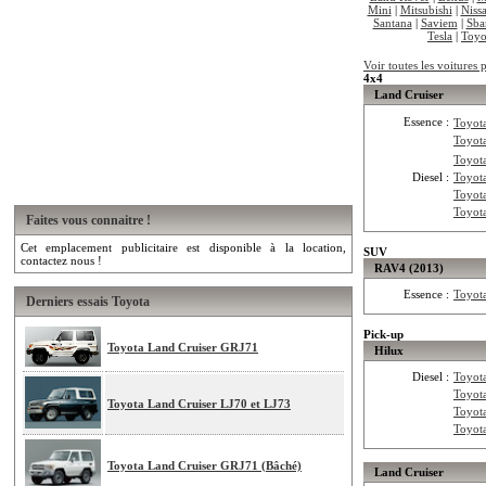
Mini
|
Mitsubishi
|
Niss
Santana
|
Saviem
|
Sba
Tesla
|
Toyo
Voir toutes les voitures
4x4
Land Cruiser
Essence :
Toyot
Toyot
Toyot
Diesel :
Toyot
Toyot
Toyot
Faites vous connaitre !
Cet emplacement publicitaire est disponible à la location,
SUV
contactez nous !
RAV4 (2013)
Essence :
Toyot
Derniers essais Toyota
Pick-up
Toyota Land Cruiser GRJ71
Hilux
Diesel :
Toyot
Toyot
Toyota Land Cruiser LJ70 et LJ73
Toyot
Toyot
Toyota Land Cruiser GRJ71 (Bâché)
Land Cruiser