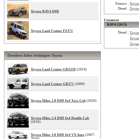
Essence :
Toyot
Diesel :
Toyot
Toyota RAV4 D4D
Crossover
RAV4 (2013)
Toyota Land Cruiser FZJ71
Diesel :
Toyot
Toyot
Toyot
Dernières fiches techniques Toyota
Toyota Land Cruiser GDJ250
(2024)
Toyota Land Cruiser GRJ71
(2009)
Toyota Hilux 2.8 D4D 4x4 Xtra Cab
(2020)
Toyota Hilux 2.4 D4D 4x4 Double Cab
(2016)
Toyota Hilux 3.0 D4D 4x4 VX Auto
(2007-
2016)