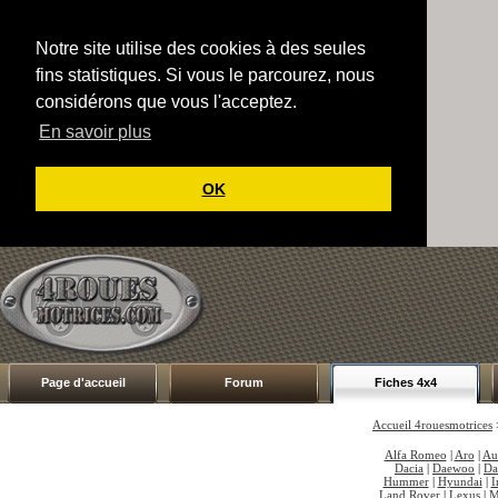
Notre site utilise des cookies à des seules
fins statistiques. Si vous le parcourez, nous
considérons que vous l'acceptez.
En savoir plus
OK
Page d'accueil
Forum
Fiches 4x4
Accueil 4rouesmotrices
Alfa Romeo
|
Aro
|
Au
Dacia
|
Daewoo
|
Da
Hummer
|
Hyundai
|
I
Land Rover
|
Lexus
|
M