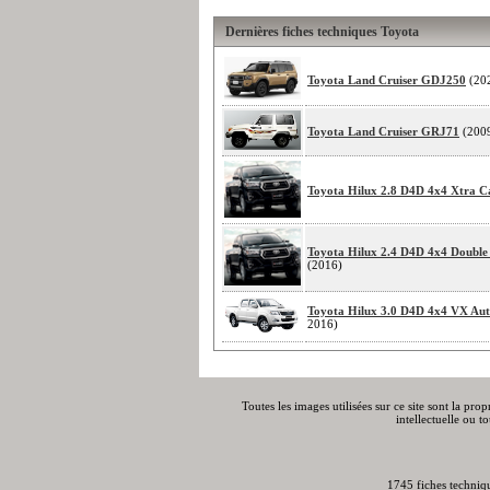
Dernières fiches techniques Toyota
Toyota Land Cruiser GDJ250
(20
Toyota Land Cruiser GRJ71
(200
Toyota Hilux 2.8 D4D 4x4 Xtra C
Toyota Hilux 2.4 D4D 4x4 Double
(2016)
Toyota Hilux 3.0 D4D 4x4 VX Au
2016)
Toutes les images utilisées sur ce site sont la pro
intellectuelle ou t
1745 fiches techniq