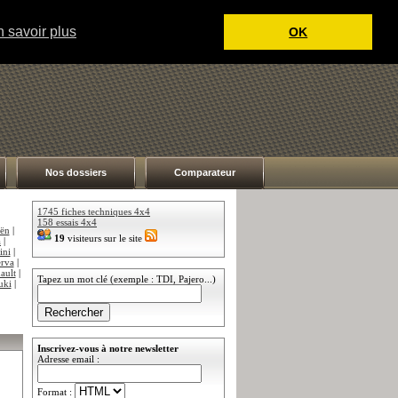
 savoir plus
OK
Nos dossiers
Comparateur
1745 fiches techniques 4x4
158 essais 4x4
oën
|
19
visiteurs sur le site
a
|
ini
|
rva
|
ault
|
Tapez un mot clé (exemple : TDI, Pajero...)
uki
|
Inscrivez-vous à notre newsletter
Adresse email :
Format :