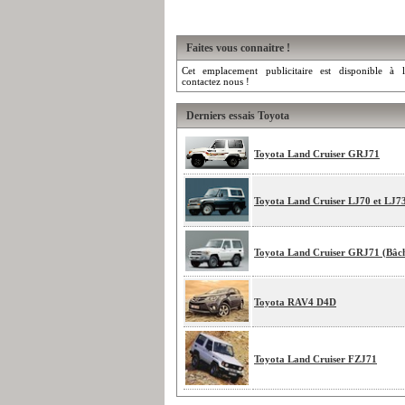
Faites vous connaitre !
Cet emplacement publicitaire est disponible à l
contactez nous !
Derniers essais Toyota
Toyota Land Cruiser GRJ71
Toyota Land Cruiser LJ70 et LJ7
Toyota Land Cruiser GRJ71 (Bâc
Toyota RAV4 D4D
Toyota Land Cruiser FZJ71