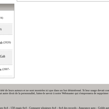
24)
9)
ab
(2020)
 Cab
to
(2007-
priété de leurs auteurs et ne sont montrées ici que dans un but désintéressé. Si leur usage devait c
out autre droit de la personnalité, faites-le savoir à notre Webmaster qui s'empressera de supprimer 
ues 4x4
-
158 essais 4x4
-
Comparer plusieurs 4x4
-
4x4 des records
-
Assurance auto
-
Crédit au