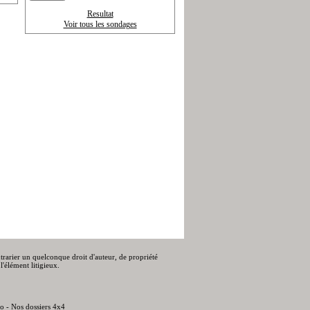
Resultat
Voir tous les sondages
ontrarier un quelconque droit d'auteur, de propriété
l'élément litigieux.
to
-
Nos dossiers 4x4