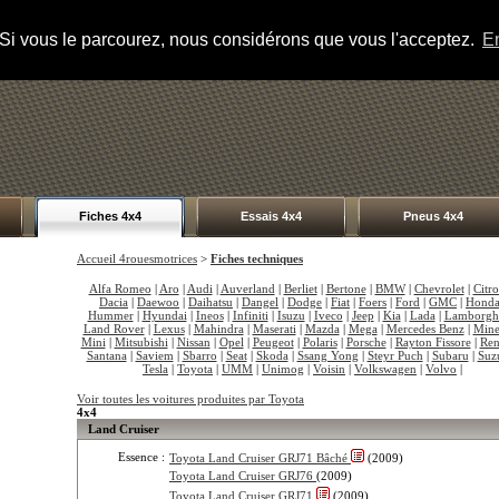
s. Si vous le parcourez, nous considérons que vous l'acceptez.
En
Fiches 4x4
Essais 4x4
Pneus 4x4
Accueil 4rouesmotrices
>
Fiches techniques
Alfa Romeo
|
Aro
|
Audi
|
Auverland
|
Berliet
|
Bertone
|
BMW
|
Chevrolet
|
Citr
Dacia
|
Daewoo
|
Daihatsu
|
Dangel
|
Dodge
|
Fiat
|
Foers
|
Ford
|
GMC
|
Hond
Hummer
|
Hyundai
|
Ineos
|
Infiniti
|
Isuzu
|
Iveco
|
Jeep
|
Kia
|
Lada
|
Lamborgh
Land Rover
|
Lexus
|
Mahindra
|
Maserati
|
Mazda
|
Mega
|
Mercedes Benz
|
Mine
Mini
|
Mitsubishi
|
Nissan
|
Opel
|
Peugeot
|
Polaris
|
Porsche
|
Rayton Fissore
|
Ren
Santana
|
Saviem
|
Sbarro
|
Seat
|
Skoda
|
Ssang Yong
|
Steyr Puch
|
Subaru
|
Suz
Tesla
|
Toyota
|
UMM
|
Unimog
|
Voisin
|
Volkswagen
|
Volvo
|
Voir toutes les voitures produites par Toyota
4x4
Land Cruiser
Essence :
Toyota Land Cruiser GRJ71 Bâché
(2009)
Toyota Land Cruiser GRJ76
(2009)
Toyota Land Cruiser GRJ71
(2009)