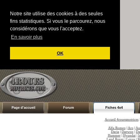
Notre site utilise des cookies à des seules
fins statistiques. Si vous le parcourez, nous
considérons que vous l'acceptez.
En savoir plus
OK
Page d'accueil
Forum
Fiches 4x4
Accueil 4rouesmotrices
Alfa Romeo
|
Aro
|
Au
Dacia
|
Daewoo
|
Da
Hummer
|
Hyundai
|
I
Land Rover
|
Lexus
|
M