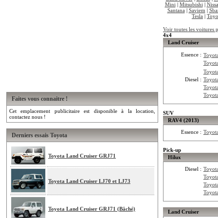
Mini
|
Mitsubishi
|
Niss
Santana
|
Saviem
|
Sba
Tesla
|
Toyo
Voir toutes les voitures
4x4
Land Cruiser
Essence :
Toyot
Toyot
Toyot
Diesel :
Toyot
Toyot
Toyot
Faites vous connaitre !
Cet emplacement publicitaire est disponible à la location,
SUV
contactez nous !
RAV4 (2013)
Essence :
Toyot
Derniers essais Toyota
Pick-up
Toyota Land Cruiser GRJ71
Hilux
Diesel :
Toyot
Toyot
Toyota Land Cruiser LJ70 et LJ73
Toyot
Toyot
Toyota Land Cruiser GRJ71 (Bâché)
Land Cruiser