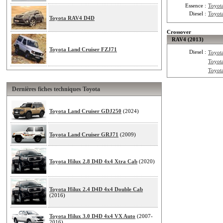
Essence :
Toyot
Diesel :
Toyot
Toyota RAV4 D4D
Crossover
RAV4 (2013)
Toyota Land Cruiser FZJ71
Diesel :
Toyot
Toyot
Toyot
Dernières fiches techniques Toyota
Toyota Land Cruiser GDJ250
(2024)
Toyota Land Cruiser GRJ71
(2009)
Toyota Hilux 2.8 D4D 4x4 Xtra Cab
(2020)
Toyota Hilux 2.4 D4D 4x4 Double Cab
(2016)
Toyota Hilux 3.0 D4D 4x4 VX Auto
(2007-
2016)