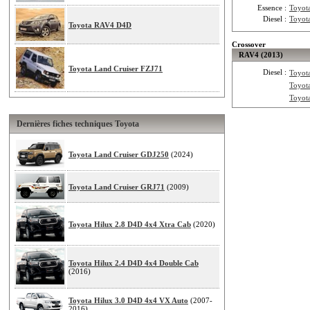
Essence :
Toyot
Diesel :
Toyot
Toyota RAV4 D4D
Crossover
RAV4 (2013)
Toyota Land Cruiser FZJ71
Diesel :
Toyot
Toyot
Toyot
Dernières fiches techniques Toyota
Toyota Land Cruiser GDJ250
(2024)
Toyota Land Cruiser GRJ71
(2009)
Toyota Hilux 2.8 D4D 4x4 Xtra Cab
(2020)
Toyota Hilux 2.4 D4D 4x4 Double Cab
(2016)
Toyota Hilux 3.0 D4D 4x4 VX Auto
(2007-
2016)