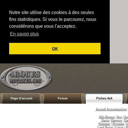
Notre site utilise des cookies à des seules
fins statistiques. Si vous le parcourez, nous
considérons que vous l'acceptez.
En savoir plus
OK
Page d'accueil
Forum
Fiches 4x4
Accueil 4rouesmotrices
Alfa Romeo
|
Aro
|
Au
Dacia
|
Daewoo
|
Da
Hummer
|
Hyundai
|
I
Land Rover
|
Lexus
|
M