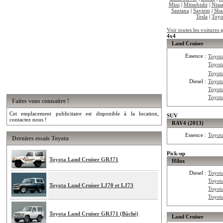
Mini
|
Mitsubishi
|
Niss
Santana
|
Saviem
|
Sba
Tesla
|
Toyo
Voir toutes les voitures
4x4
Land Cruiser
Essence :
Toyot
Toyot
Toyot
Diesel :
Toyot
Toyot
Toyot
Faites vous connaitre !
Cet emplacement publicitaire est disponible à la location,
SUV
contactez nous !
RAV4 (2013)
Essence :
Toyot
Derniers essais Toyota
Pick-up
Toyota Land Cruiser GRJ71
Hilux
Diesel :
Toyot
Toyot
Toyota Land Cruiser LJ70 et LJ73
Toyot
Toyot
Toyota Land Cruiser GRJ71 (Bâché)
Land Cruiser