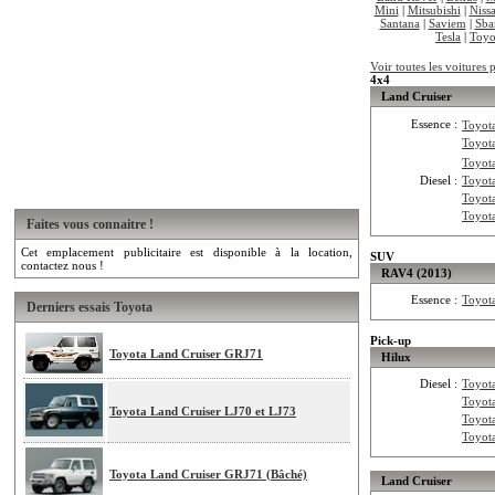
Mini
|
Mitsubishi
|
Niss
Santana
|
Saviem
|
Sba
Tesla
|
Toyo
Voir toutes les voitures
4x4
Land Cruiser
Essence :
Toyot
Toyot
Toyot
Diesel :
Toyot
Toyot
Toyot
Faites vous connaitre !
Cet emplacement publicitaire est disponible à la location,
SUV
contactez nous !
RAV4 (2013)
Essence :
Toyot
Derniers essais Toyota
Pick-up
Toyota Land Cruiser GRJ71
Hilux
Diesel :
Toyot
Toyot
Toyota Land Cruiser LJ70 et LJ73
Toyot
Toyot
Toyota Land Cruiser GRJ71 (Bâché)
Land Cruiser