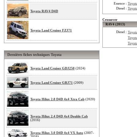
Essence :
Toyot
Diesel :
Toyot
Toyota RAV4 D4D
Crossover
RAV4 (2013)
Toyota Land Cruiser FZJ71
Diesel :
Toyot
Toyot
Toyot
Dernières fiches techniques Toyota
Toyota Land Cruiser GDJ250
(2024)
Toyota Land Cruiser GRJ71
(2009)
Toyota Hilux 2.8 D4D 4x4 Xtra Cab
(2020)
Toyota Hilux 2.4 D4D 4x4 Double Cab
(2016)
Toyota Hilux 3.0 D4D 4x4 VX Auto
(2007-
2016)