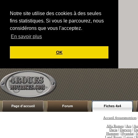
Notre site utilise des cookies à des seules
fins statistiques. Si vous le parcourez, nous
considérons que vous l'acceptez.
En savoir plus
OK
Page d'accueil
Forum
Fiches 4x4
Accueil 4rouesmotrices
Alfa Romeo
|
Aro
|
Au
Dacia
|
Daewoo
|
Da
Hummer
|
Hyundai
|
I
Land Rover
|
Lexus
|
M