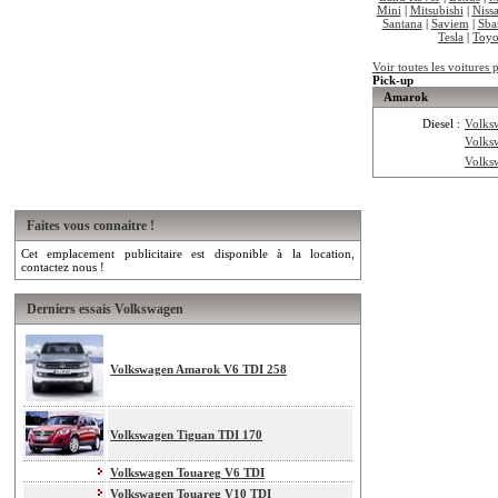
Mini
|
Mitsubishi
|
Niss
Santana
|
Saviem
|
Sba
Tesla
|
Toyo
Voir toutes les voitures
Pick-up
Amarok
Diesel :
Volks
Volks
Volks
Faites vous connaitre !
Cet emplacement publicitaire est disponible à la location,
contactez nous !
Derniers essais Volkswagen
Volkswagen Amarok V6 TDI 258
Volkswagen Tiguan TDI 170
Volkswagen Touareg V6 TDI
Volkswagen Touareg V10 TDI