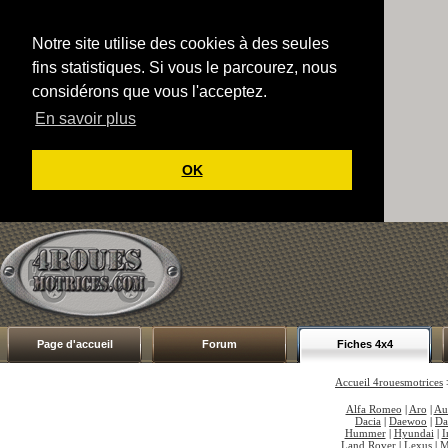
Notre site utilise des cookies à des seules
fins statistiques. Si vous le parcourez, nous
considérons que vous l'acceptez.
En savoir plus
OK
Page d'accueil
Forum
Fiches 4x4
Accueil 4rouesmotrices
Alfa Romeo
|
Aro
|
Au
Dacia
|
Daewoo
|
Da
Hummer
|
Hyundai
|
I
Land Rover
|
Lexus
|
M