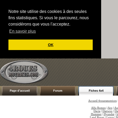
Notre site utilise des cookies à des seules
fins statistiques. Si vous le parcourez, nous
considérons que vous l'acceptez.
En savoir plus
OK
Page d'accueil
Forum
Fiches 4x4
Accueil 4rouesmotrices
Alfa Romeo
|
Aro
|
Au
Dacia
|
Daewoo
|
Da
Hummer
|
Hyundai
|
I
Land Rover
|
Lexus
|
M