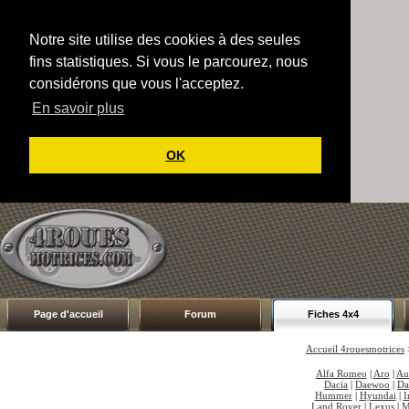
Notre site utilise des cookies à des seules
fins statistiques. Si vous le parcourez, nous
considérons que vous l'acceptez.
En savoir plus
OK
Page d'accueil
Forum
Fiches 4x4
Accueil 4rouesmotrices
Alfa Romeo
|
Aro
|
Au
Dacia
|
Daewoo
|
Da
Hummer
|
Hyundai
|
I
Land Rover
|
Lexus
|
M