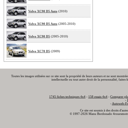
Volvo XC90 D5 Auto
(2010)
Volvo XC90 D5 Auto
(2005-2010)
Volvo XC90 D5
(2005-2010)
Volvo XC70 D5
(2009)
Toutes les images utilisées sur ce site sont la propriété de leurs auteurs et ne sont montré
intellectuelle ou tout autre droit de la personnalité, faite
1745 fiches techniques 4x4
-
158 essais 4x4
-
Comparer plu
-
-
Autoweb-Fr
Ce site est soumis à des droits d'aut
© 1997-2026 Manu Bordonado 4rouesmotr