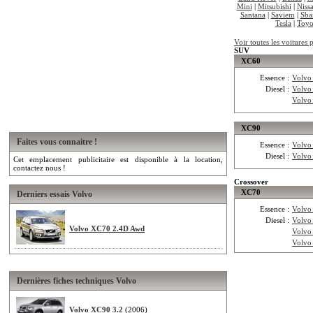
Mini
|
Mitsubishi
|
Niss
Santana
|
Saviem
|
Sba
Tesla
|
Toyo
Voir toutes les voitures
SUV
XC60
Essence :
Volvo
Diesel :
Volvo
Volvo
XC90
Faites vous connaitre !
Essence :
Volvo
Diesel :
Volvo
Cet emplacement publicitaire est disponible à la location,
contactez nous !
Crossover
XC70
Derniers essais Volvo
Essence :
Volvo
Diesel :
Volvo
Volvo XC70 2.4D Awd
Volvo
Volvo
Dernières fiches techniques Volvo
Volvo XC90 3.2
(2006)