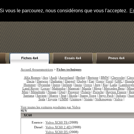
s. Si vous le parcourez, nous considérons que vous l'acceptez.
En
Fiches 4x4
Essais 4x4
Pneus 4x4
Accueil 4rouesmotrices
>
Fiches techniques
Alfa Romeo
|
Aro
|
Audi
|
Auverland
|
Berliet
|
Bertone
|
BMW
|
Chevrolet
|
Citr
Dacia
|
Daewoo
|
Daihatsu
|
Dangel
|
Dodge
|
Fiat
|
Foers
|
Ford
|
GMC
|
Hond
Hummer
|
Hyundai
|
Ineos
|
Infiniti
|
Isuzu
|
Iveco
|
Jeep
|
Kia
|
Lada
|
Lamborgh
Land Rover
|
Lexus
|
Mahindra
|
Maserati
|
Mazda
|
Mega
|
Mercedes Benz
|
Mine
Mini
|
Mitsubishi
|
Nissan
|
Opel
|
Peugeot
|
Polaris
|
Porsche
|
Rayton Fissore
|
Ren
Santana
|
Saviem
|
Sbarro
|
Seat
|
Skoda
|
Ssang Yong
|
Steyr Puch
|
Subaru
|
Suz
Tesla
|
Toyota
|
UMM
|
Unimog
|
Voisin
|
Volkswagen
|
Volvo
|
Voir toutes les voitures produites par Volvo
SUV
XC60
Essence :
Volvo XC60 T6
(2008)
Diesel :
Volvo XC60 2.4D
(2008)
Volvo XC60 D5
(2008)