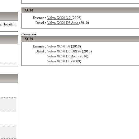
XC90
Essence :
Volvo XC90 3.2
(2006)
Diesel :
Volvo XC90 D5 Auto
(2010)
a location,
Crossover
XC70
Essence :
Volvo XC70 T6
(2010)
Diesel :
Volvo XC70 D3 DRIVe
(2010)
Volvo XC70 D3 Awd
(2010)
Volvo XC70 D5
(2009)