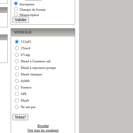
Inscription
Changer de format
Désinscription
SONDAGE
112q01
23zsc4
b7cajg
Diesel à Common rail
Diesel à injecteurs-pompe
Diesel classique
dyhltb
Essence
GPL
lflypb
Ne sait pas
Resultat
Voir tous les sondages