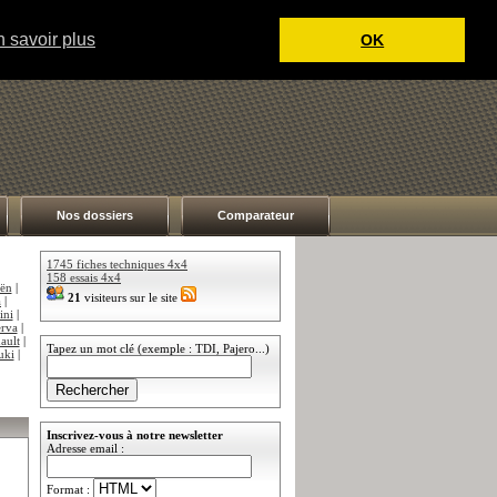
 savoir plus
OK
Nos dossiers
Comparateur
1745 fiches techniques 4x4
158 essais 4x4
oën
|
21
visiteurs sur le site
a
|
ini
|
rva
|
ault
|
Tapez un mot clé (exemple : TDI, Pajero...)
uki
|
Inscrivez-vous à notre newsletter
Adresse email :
Format :