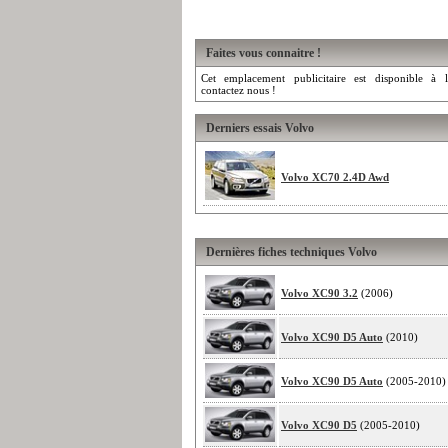
Faites vous connaitre !
Cet emplacement publicitaire est disponible à l
contactez nous !
Derniers essais Volvo
Volvo XC70 2.4D Awd
Dernières fiches techniques Volvo
Volvo XC90 3.2
(2006)
Volvo XC90 D5 Auto
(2010)
Volvo XC90 D5 Auto
(2005-2010)
Volvo XC90 D5
(2005-2010)