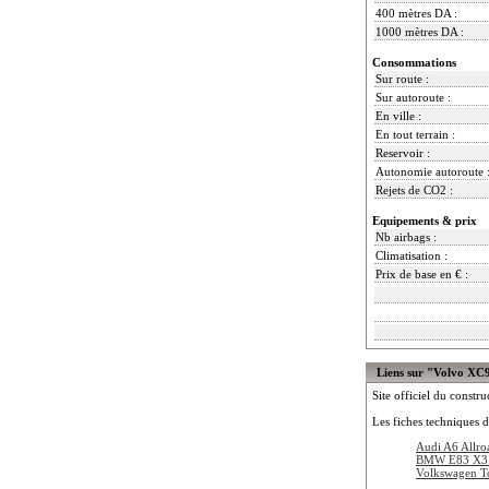
400 mètres DA :
1000 mètres DA :
Consommations
Sur route :
Sur autoroute :
En ville :
En tout terrain :
Reservoir :
Autonomie autoroute 
Rejets de CO2 :
Equipements & prix
Nb airbags :
Climatisation :
Prix de base en € :
Liens sur "Volvo XC
Site officiel du constru
Les fiches techniques d
Audi A6 Allro
BMW E83 X3 
Volkswagen T