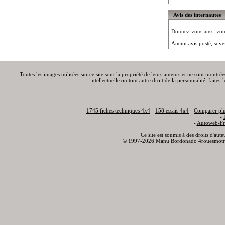
Avis des internautes
Donnez-vous aussi votre
Aucun avis posté, soye
Toutes les images utilisées sur ce site sont la propriété de leurs auteurs et ne sont montré
intellectuelle ou tout autre droit de la personnalité, faite
1745 fiches techniques 4x4
-
158 essais 4x4
-
Comparer plu
-
-
Autoweb-Fr
Ce site est soumis à des droits d'aut
© 1997-2026 Manu Bordonado 4rouesmotr