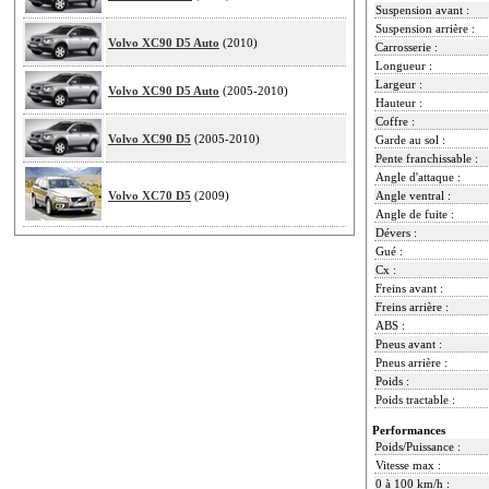
Suspension avant :
Suspension arrière :
Volvo XC90 D5 Auto
(2010)
Carrosserie :
Longueur :
Largeur :
Volvo XC90 D5 Auto
(2005-2010)
Hauteur :
Coffre :
Volvo XC90 D5
(2005-2010)
Garde au sol :
Pente franchissable :
Angle d'attaque :
Volvo XC70 D5
(2009)
Angle ventral :
Angle de fuite :
Dévers :
Gué :
Cx :
Freins avant :
Freins arrière :
ABS :
Pneus avant :
Pneus arrière :
Poids :
Poids tractable :
Performances
Poids/Puissance :
Vitesse max :
0 à 100 km/h :