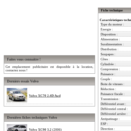
Fiche technique
Caractéristiques tech
Type du moteur :
Energie :
Disposition :
Alimentation :
Suralimentation :
Distribution :
Soupapes :
Faites vous connaitre !
Côtes :
Cylindrée :
Cet emplacement publicitaire est disponible à la location,
Compression :
contactez nous !
Puissance :
Couple :
Derniers essais Volvo
Boite de vitesses :
Réduction :
Puissance fiscale :
Volvo XC70 2.4D Awd
Transmission :
Différentiel avant :
Différentiel central :
Différentiel arrière :
Dernières fiches techniques Volvo
Antipatinage :
ESP :
Direction :
Volvo XC90 3.2
(2006)