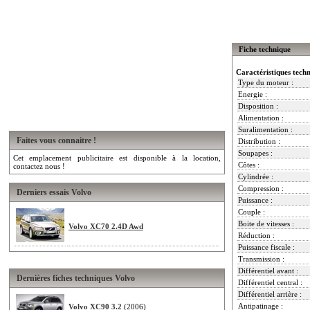
Fiche technique
Caractéristiques tech
Type du moteur :
Energie :
Disposition :
Alimentation :
Suralimentation :
Faites vous connaitre !
Distribution :
Soupapes :
Cet emplacement publicitaire est disponible à la location,
Côtes :
contactez nous !
Cylindrée :
Compression :
Derniers essais Volvo
Puissance :
Couple :
Boite de vitesses :
Volvo XC70 2.4D Awd
Réduction :
Puissance fiscale :
Transmission :
Différentiel avant :
Dernières fiches techniques Volvo
Différentiel central :
Différentiel arrière :
Antipatinage :
Volvo XC90 3.2
(2006)