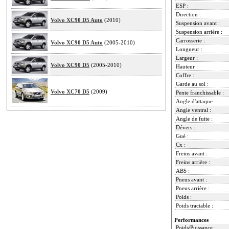
ESP :
Direction :
Volvo XC90 D5 Auto
(2010)
Suspension avant :
Suspension arrière :
Carrosserie :
Volvo XC90 D5 Auto
(2005-2010)
Longueur :
Largeur :
Volvo XC90 D5
(2005-2010)
Hauteur :
Coffre :
Garde au sol :
Volvo XC70 D5
(2009)
Pente franchissable :
Angle d'attaque :
Angle ventral :
Angle de fuite :
Dévers :
Gué :
Cx :
Freins avant :
Freins arrière :
ABS :
Pneus avant :
Pneus arrière :
Poids :
Poids tractable :
Performances
Poids/Puissance :