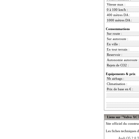
Vitesse max :
0 à 100 km/h :
400 mètres DA :
1000 mètres DA :
Consommations
Sur route :
Sur autoroute :
En ville :
En tout terrain :
Reservoir :
Autonomie autoroute 
Rejets de CO2 :
Equipements & prix
Nb airbags :
Climatisation :
Prix de base en € :
Liens sur "Volvo XC
Site officiel du constru
Les fiches techniques d
Audi Q5 2.0 