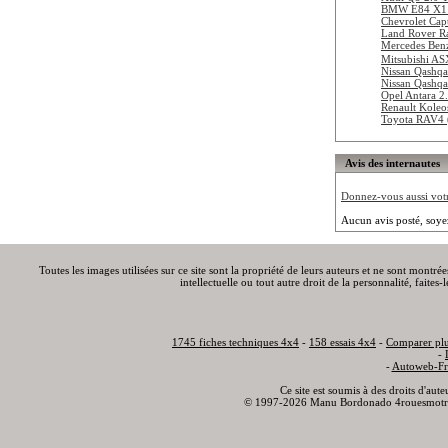
BMW E84 X1 
Chevrolet Cap
Land Rover R
Mercedes Be
Mitsubishi A
Nissan Qashqa
Nissan Qashqa
Opel Antara 
Renault Koleo
Toyota RAV4 
Avis des internautes
Donnez-vous aussi votre
Aucun avis posté, soye
Toutes les images utilisées sur ce site sont la propriété de leurs auteurs et ne sont montré
intellectuelle ou tout autre droit de la personnalité, faite
1745 fiches techniques 4x4
-
158 essais 4x4
-
Comparer plu
-
-
Autoweb-Fr
Ce site est soumis à des droits d'aut
© 1997-2026 Manu Bordonado 4rouesmotr