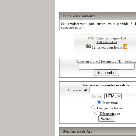
Faites vous connaitre !
Cet emplacement publicitaire est disponible à l
contactez nous !
1745 fiches techniques 4x4
158 essais 4x4
12
visiteurs sur le site
Tapez un mot clé (exemple : TDI, Pajero...
Inscrivez-vous à notre newsletter
Adresse email :
Format :
Inscription
Changer de format
Désinscription
Derniers essais Aro