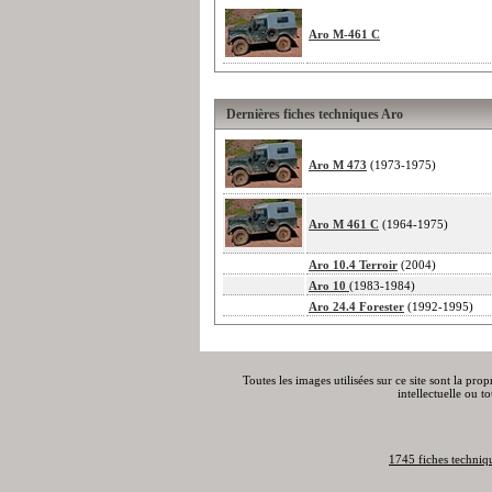
Aro M-461 C
Dernières fiches techniques Aro
Aro M 473
(1973-1975)
Aro M 461 C
(1964-1975)
Aro 10.4 Terroir
(2004)
Aro 10
(1983-1984)
Aro 24.4 Forester
(1992-1995)
Toutes les images utilisées sur ce site sont la pro
intellectuelle ou t
1745 fiches techniq