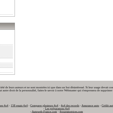
priété de leurs auteurs et ne sont montrées ici que dans un but désintéressé. Si leur usage devait c
out autre droit de la personnalité, faites-le savoir à notre Webmaster qui s'empressera de supprimer 
ues 4x4
-
158 essais 4x4
-
Comparer plusieurs 4x4
-
4x4 des records
-
Assurance auto
-
Crédit au
-
Les préparations 4x4
-
Autoweb-France.com
-
4rouesmotrices.com