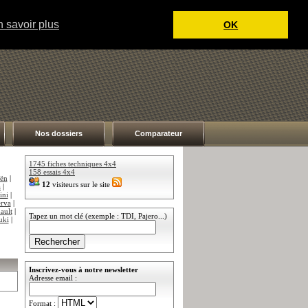
 savoir plus
OK
Nos dossiers
Comparateur
1745 fiches techniques 4x4
158 essais 4x4
oën
|
12
visiteurs sur le site
a
|
ini
|
rva
|
ault
|
Tapez un mot clé (exemple : TDI, Pajero...)
uki
|
Inscrivez-vous à notre newsletter
Adresse email :
Format :