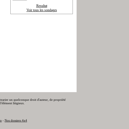
Resultat
Voir tous les sondages
ontrarier un quelconque droit d'auteur, de propriété
l'élément litigieux.
to
-
Nos dossiers 4x4