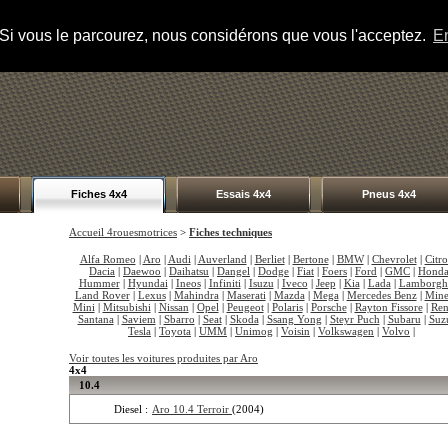
s. Si vous le parcourez, nous considérons que vous l'acceptez.
En
Fiches 4x4
Essais 4x4
Pneus 4x4
Accueil 4rouesmotrices
>
Fiches techniques
Alfa Romeo
|
Aro
|
Audi
|
Auverland
|
Berliet
|
Bertone
|
BMW
|
Chevrolet
|
Citr
Dacia
|
Daewoo
|
Daihatsu
|
Dangel
|
Dodge
|
Fiat
|
Foers
|
Ford
|
GMC
|
Hond
Hummer
|
Hyundai
|
Ineos
|
Infiniti
|
Isuzu
|
Iveco
|
Jeep
|
Kia
|
Lada
|
Lamborgh
Land Rover
|
Lexus
|
Mahindra
|
Maserati
|
Mazda
|
Mega
|
Mercedes Benz
|
Mine
Mini
|
Mitsubishi
|
Nissan
|
Opel
|
Peugeot
|
Polaris
|
Porsche
|
Rayton Fissore
|
Ren
Santana
|
Saviem
|
Sbarro
|
Seat
|
Skoda
|
Ssang Yong
|
Steyr Puch
|
Subaru
|
Suz
Tesla
|
Toyota
|
UMM
|
Unimog
|
Voisin
|
Volkswagen
|
Volvo
|
Voir toutes les voitures produites par Aro
4x4
10.4
Diesel :
Aro 10.4 Terroir
(2004)