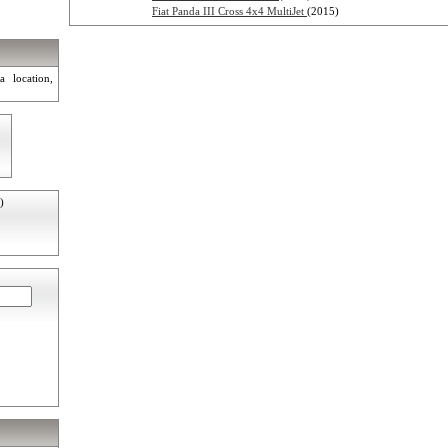
Fiat Panda III Cross 4x4 MultiJet
(2015)
a location,
)