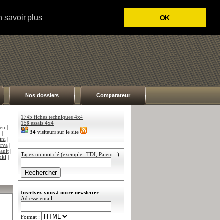
 savoir plus
OK
Nos dossiers
Comparateur
1745 fiches techniques 4x4
158 essais 4x4
oën
|
34
visiteurs sur le site
a
|
ini
|
rva
|
ault
|
Tapez un mot clé (exemple : TDI, Pajero...)
uki
|
Inscrivez-vous à notre newsletter
Adresse email :
Format :