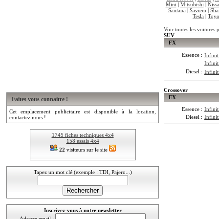
Mini
|
Mitsubishi
|
Niss
Santana
|
Saviem
|
Sba
Tesla
|
Toyo
Voir toutes les voitures p
SUV
FX
Essence :
Infini
Infini
Diesel :
Infini
Crossover
EX
Faites vous connaitre !
Essence :
Infini
Cet emplacement publicitaire est disponible à la location,
Diesel :
Infini
contactez nous !
1745 fiches techniques 4x4
158 essais 4x4
22
visiteurs sur le site
Tapez un mot clé (exemple : TDI, Pajero...)
Inscrivez-vous à notre newsletter
Adresse email :