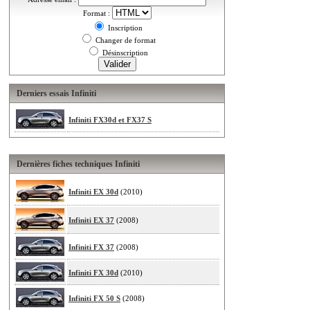
Format :
Inscription
Changer de format
Désinscription
Derniers essais Infiniti
Infiniti FX30d et FX37 S
Dernières fiches techniques Infiniti
Infiniti EX 30d
(2010)
Infiniti EX 37
(2008)
Infiniti FX 37
(2008)
Infiniti FX 30d
(2010)
Infiniti FX 50 S
(2008)