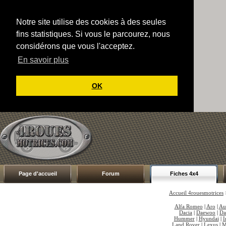
Notre site utilise des cookies à des seules
fins statistiques. Si vous le parcourez, nous
considérons que vous l'acceptez.
En savoir plus
OK
Page d'accueil
Forum
Fiches 4x4
Accueil 4rouesmotrices
Alfa Romeo
|
Aro
|
Au
Dacia
|
Daewoo
|
Da
Hummer
|
Hyundai
|
I
Land Rover
|
Lexus
|
M