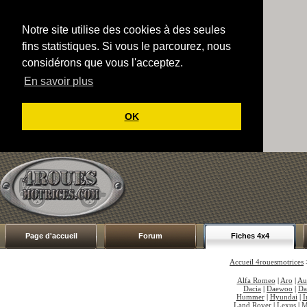
Notre site utilise des cookies à des seules
fins statistiques. Si vous le parcourez, nous
considérons que vous l'acceptez.
En savoir plus
OK
Page d'accueil
Forum
Fiches 4x4
Accueil 4rouesmotrices
Alfa Romeo
|
Aro
|
Au
Dacia
|
Daewoo
|
Da
Hummer
|
Hyundai
|
I
Land Rover
|
Lexus
|
M