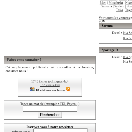
Mini
|
Mitsubishi
|
Niss
Santana
|
Saviem
|
Sba
Tesla
|
Toyo
Voir toutes les voitures 
SUV
Sorento
Diesel :
Kia S
Kia S
Sportage D
Diesel :
Kia S
Faites vous connaitre !
Kia S
Cet emplacement publicitaire est disponible à la location,
contactez nous !
1745 fiches techniques 4x4
158 essais 4x4
18
visiteurs sur le site
Tapez un mot clé (exemple : TDI, Pajero...)
Inscrivez-vous à notre newsletter
Adresse email :