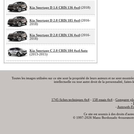
Kia Sportage D 1.6 CRDi 136 4wd
(2018)
Kia Sportage D 2.0 CRDi 185 4wd
(2016-
2018)
Kia Sportage D 2.0 CRDi 136 4wd
(2016-
2018)
Kia Sportage C 2.0 CRDi 184 4wd Auto
(2013-2015)
Toutes les images utilisées sur ce site sont la propriété de leurs auteurs et ne sont montré
intellectuelle ou tout autre droit de la personnalité, faite
1745 fiches techniques 4x4
-
158 essais 4x4
-
Comparer plu
-
-
Autoweb-Fr
Ce site est soumis à des droits d'aut
© 1997-2026 Manu Bordonado 4rouesmotr