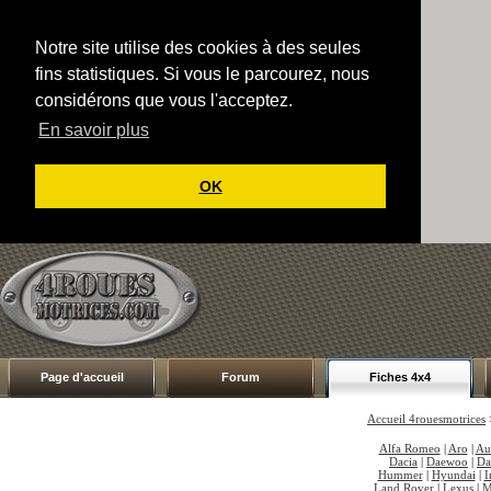
Notre site utilise des cookies à des seules
fins statistiques. Si vous le parcourez, nous
considérons que vous l'acceptez.
En savoir plus
OK
Page d'accueil
Forum
Fiches 4x4
Accueil 4rouesmotrices
Alfa Romeo
|
Aro
|
Au
Dacia
|
Daewoo
|
Da
Hummer
|
Hyundai
|
I
Land Rover
|
Lexus
|
M