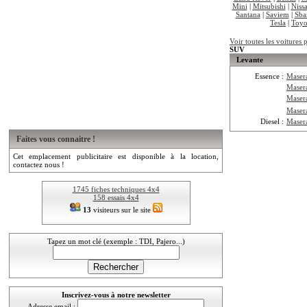
Mini
|
Mitsubishi
|
Niss
Santana
|
Saviem
|
Sba
Tesla
|
Toyo
Voir toutes les voitures 
SUV
Levante
Essence :
Maser
Maser
Maser
Maser
Diesel :
Masera
Faites vous connaitre !
Cet emplacement publicitaire est disponible à la location,
contactez nous !
1745 fiches techniques 4x4
158 essais 4x4
13
visiteurs sur le site
Tapez un mot clé (exemple : TDI, Pajero...)
Inscrivez-vous à notre newsletter
Adresse email :