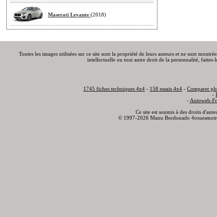
Maserati Levante
(2018)
Toutes les images utilisées sur ce site sont la propriété de leurs auteurs et ne sont montré
intellectuelle ou tout autre droit de la personnalité, faite
1745 fiches techniques 4x4
-
158 essais 4x4
-
Comparer plu
-
-
Autoweb-Fr
Ce site est soumis à des droits d'aut
© 1997-2026 Manu Bordonado 4rouesmotr