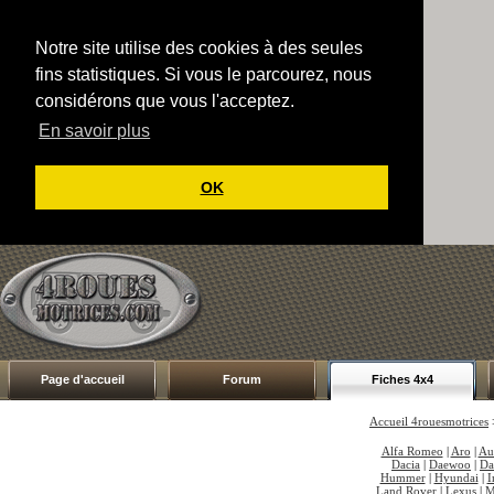
Notre site utilise des cookies à des seules
fins statistiques. Si vous le parcourez, nous
considérons que vous l'acceptez.
En savoir plus
OK
Page d'accueil
Forum
Fiches 4x4
Accueil 4rouesmotrices
Alfa Romeo
|
Aro
|
Au
Dacia
|
Daewoo
|
Da
Hummer
|
Hyundai
|
I
Land Rover
|
Lexus
|
M