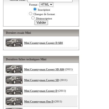
Format :
Inscription
Changer de format
Désinscription
Derniers essais Mini
Mini Countryman Cooper D All4
Dernières fiches techniques Mini
Mini Countryman Cooper SD All4
(2011)
Mini Countryman Cooper SD
(2011)
Mini Countryman Cooper D
(2011)
Mini Countryman One D
(2011)