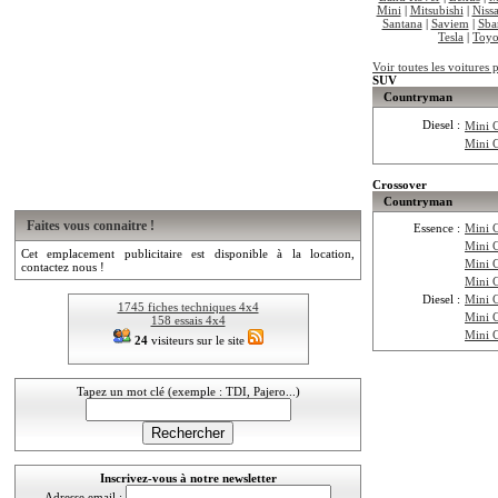
Mini
|
Mitsubishi
|
Niss
Santana
|
Saviem
|
Sba
Tesla
|
Toyo
Voir toutes les voitures 
SUV
Countryman
Diesel :
Mini 
Mini 
Crossover
Countryman
Faites vous connaitre !
Essence :
Mini 
Mini 
Cet emplacement publicitaire est disponible à la location,
Mini 
contactez nous !
Mini 
Diesel :
Mini 
1745 fiches techniques 4x4
Mini 
158 essais 4x4
Mini 
24
visiteurs sur le site
Tapez un mot clé (exemple : TDI, Pajero...)
Inscrivez-vous à notre newsletter
Adresse email :