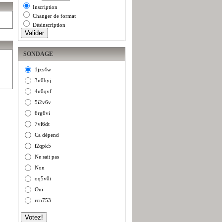
Inscription
Changer de format
Désinscription
SONDAGE
1jxs4w
3n0byj
4u0qvf
5i2v6v
6rg6vi
7vl6dt
Ca dépend
i2qpk5
Ne sait pas
Non
oq5v0i
Oui
rcn753