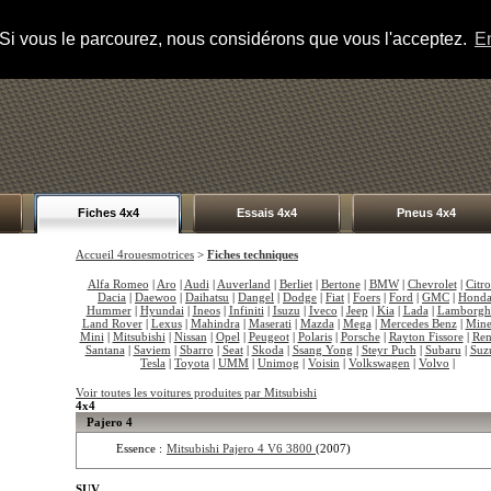
s. Si vous le parcourez, nous considérons que vous l'acceptez.
En
Fiches 4x4
Essais 4x4
Pneus 4x4
Accueil 4rouesmotrices
>
Fiches techniques
Alfa Romeo
|
Aro
|
Audi
|
Auverland
|
Berliet
|
Bertone
|
BMW
|
Chevrolet
|
Citr
Dacia
|
Daewoo
|
Daihatsu
|
Dangel
|
Dodge
|
Fiat
|
Foers
|
Ford
|
GMC
|
Hond
Hummer
|
Hyundai
|
Ineos
|
Infiniti
|
Isuzu
|
Iveco
|
Jeep
|
Kia
|
Lada
|
Lamborgh
Land Rover
|
Lexus
|
Mahindra
|
Maserati
|
Mazda
|
Mega
|
Mercedes Benz
|
Mine
Mini
|
Mitsubishi
|
Nissan
|
Opel
|
Peugeot
|
Polaris
|
Porsche
|
Rayton Fissore
|
Ren
Santana
|
Saviem
|
Sbarro
|
Seat
|
Skoda
|
Ssang Yong
|
Steyr Puch
|
Subaru
|
Suz
Tesla
|
Toyota
|
UMM
|
Unimog
|
Voisin
|
Volkswagen
|
Volvo
|
Voir toutes les voitures produites par Mitsubishi
4x4
Pajero 4
Essence :
Mitsubishi Pajero 4 V6 3800
(2007)
SUV