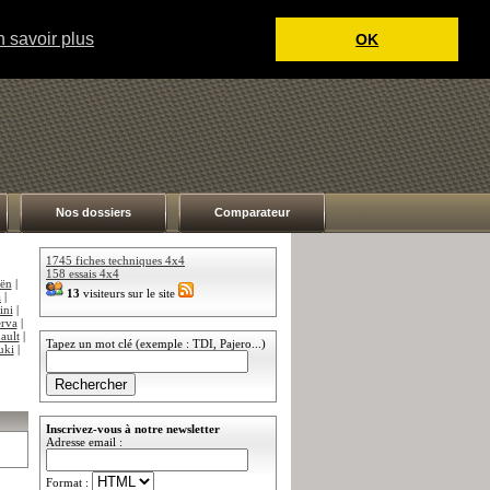
 savoir plus
OK
Nos dossiers
Comparateur
1745 fiches techniques 4x4
158 essais 4x4
oën
|
13
visiteurs sur le site
a
|
ini
|
rva
|
ault
|
Tapez un mot clé (exemple : TDI, Pajero...)
uki
|
Inscrivez-vous à notre newsletter
Adresse email :
Format :