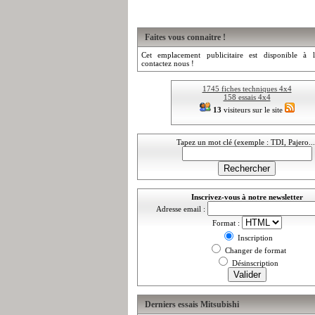
Faites vous connaitre !
Cet emplacement publicitaire est disponible à l
contactez nous !
1745 fiches techniques 4x4
158 essais 4x4
13
visiteurs sur le site
Tapez un mot clé (exemple : TDI, Pajero...
Inscrivez-vous à notre newsletter
Adresse email :
Format :
Inscription
Changer de format
Désinscription
Derniers essais Mitsubishi