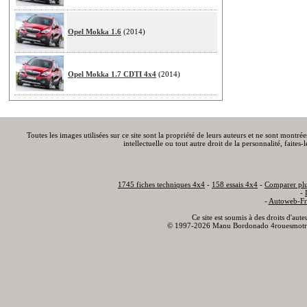
Opel Mokka 1.6
(2014)
Opel Mokka 1.7 CDTI 4x4
(2014)
Toutes les images utilisées sur ce site sont la propriété de leurs auteurs et ne sont montré
intellectuelle ou tout autre droit de la personnalité, faite
1745 fiches techniques 4x4
-
158 essais 4x4
-
Comparer plu
-
-
Autoweb-Fr
Ce site est soumis à des droits d'aut
© 1997-2026 Manu Bordonado 4rouesmotr