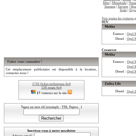
Mini
|
Mitsubishi
|
Niss
Santana
|
Saviem
|
Sba
Tesla
|
Toyo
Voir toutes les voitures 
SUV
Mokka
Essence :
Opel 
Diesel :
Opel 
Crossover
Mokka
Faites vous connaitre !
Essence :
Opel 
Opel 
Cet emplacement publicitaire est disponible à la location,
Diesel :
Opel 
contactez nous !
Zafira Life
1745 fiches techniques 4x4
158 essais 4x4
Diesel :
Opel Z
17
visiteurs sur le site
Tapez un mot clé (exemple : TDI, Pajero...)
Inscrivez-vous à notre newsletter
Adresse email :