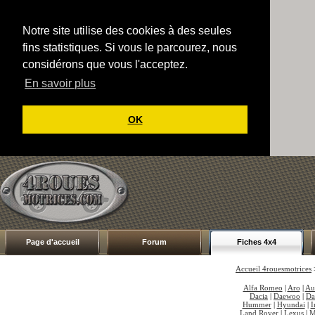
Notre site utilise des cookies à des seules
fins statistiques. Si vous le parcourez, nous
considérons que vous l'acceptez.
En savoir plus
OK
Page d'accueil
Forum
Fiches 4x4
Accueil 4rouesmotrices
Alfa Romeo
|
Aro
|
Au
Dacia
|
Daewoo
|
Da
Hummer
|
Hyundai
|
I
Land Rover
|
Lexus
|
M