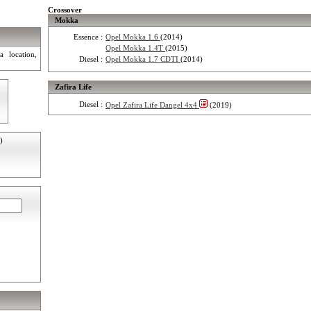
Crossover
Mokka
Essence :
Opel Mokka 1.6
(2014)
Opel Mokka 1.4T
(2015)
a location,
Diesel :
Opel Mokka 1.7 CDTI
(2014)
Zafira Life
Diesel :
Opel Zafira Life Dangel 4x4
(2019)
)