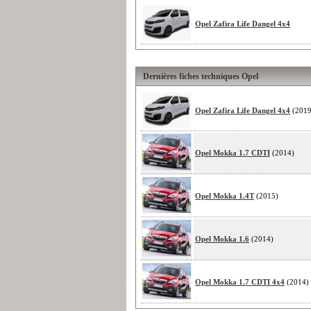
Opel Zafira Life Dangel 4x4
Dernières fiches techniques Opel
Opel Zafira Life Dangel 4x4
(2019
Opel Mokka 1.7 CDTI
(2014)
Opel Mokka 1.4T
(2015)
Opel Mokka 1.6
(2014)
Opel Mokka 1.7 CDTI 4x4
(2014)