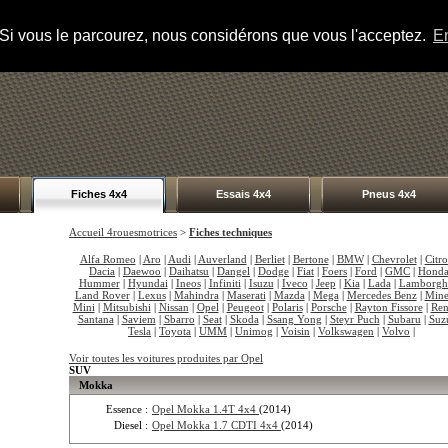
s. Si vous le parcourez, nous considérons que vous l'acceptez.
En
Fiches 4x4
Essais 4x4
Pneus 4x4
Accueil 4rouesmotrices
>
Fiches techniques
Alfa Romeo
|
Aro
|
Audi
|
Auverland
|
Berliet
|
Bertone
|
BMW
|
Chevrolet
|
Citr
Dacia
|
Daewoo
|
Daihatsu
|
Dangel
|
Dodge
|
Fiat
|
Foers
|
Ford
|
GMC
|
Hond
Hummer
|
Hyundai
|
Ineos
|
Infiniti
|
Isuzu
|
Iveco
|
Jeep
|
Kia
|
Lada
|
Lamborgh
Land Rover
|
Lexus
|
Mahindra
|
Maserati
|
Mazda
|
Mega
|
Mercedes Benz
|
Mine
Mini
|
Mitsubishi
|
Nissan
|
Opel
|
Peugeot
|
Polaris
|
Porsche
|
Rayton Fissore
|
Ren
Santana
|
Saviem
|
Sbarro
|
Seat
|
Skoda
|
Ssang Yong
|
Steyr Puch
|
Subaru
|
Suz
Tesla
|
Toyota
|
UMM
|
Unimog
|
Voisin
|
Volkswagen
|
Volvo
|
Voir toutes les voitures produites par Opel
SUV
Mokka
Essence :
Opel Mokka 1.4T 4x4
(2014)
Diesel :
Opel Mokka 1.7 CDTI 4x4
(2014)