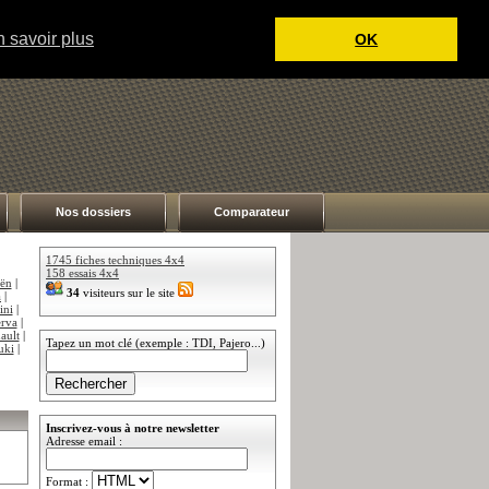
 savoir plus
OK
Nos dossiers
Comparateur
1745 fiches techniques 4x4
158 essais 4x4
oën
|
34
visiteurs sur le site
a
|
ini
|
rva
|
ault
|
Tapez un mot clé (exemple : TDI, Pajero...)
uki
|
Inscrivez-vous à notre newsletter
Adresse email :
Format :