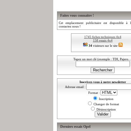
Faites vous connaitre !
Cet emplacement publicitaire est disponible à l
contactez nous !
1745 fiches techniques 4x4
158 essais 4x4
34
visiteurs sur le site
Tapez un mot clé (exemple : TDI, Pajero...
Inscrivez-vous à notre newsletter
Adresse email :
Format :
Inscription
Changer de format
Désinscription
Derniers essais Opel