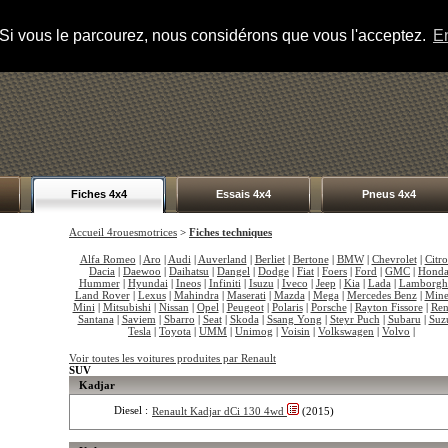
s. Si vous le parcourez, nous considérons que vous l'acceptez.
En
Fiches 4x4
Essais 4x4
Pneus 4x4
Accueil 4rouesmotrices
>
Fiches techniques
Alfa Romeo
|
Aro
|
Audi
|
Auverland
|
Berliet
|
Bertone
|
BMW
|
Chevrolet
|
Citr
Dacia
|
Daewoo
|
Daihatsu
|
Dangel
|
Dodge
|
Fiat
|
Foers
|
Ford
|
GMC
|
Hond
Hummer
|
Hyundai
|
Ineos
|
Infiniti
|
Isuzu
|
Iveco
|
Jeep
|
Kia
|
Lada
|
Lamborgh
Land Rover
|
Lexus
|
Mahindra
|
Maserati
|
Mazda
|
Mega
|
Mercedes Benz
|
Mine
Mini
|
Mitsubishi
|
Nissan
|
Opel
|
Peugeot
|
Polaris
|
Porsche
|
Rayton Fissore
|
Ren
Santana
|
Saviem
|
Sbarro
|
Seat
|
Skoda
|
Ssang Yong
|
Steyr Puch
|
Subaru
|
Suz
Tesla
|
Toyota
|
UMM
|
Unimog
|
Voisin
|
Volkswagen
|
Volvo
|
Voir toutes les voitures produites par Renault
SUV
Kadjar
Diesel :
Renault Kadjar dCi 130 4wd
(2015)