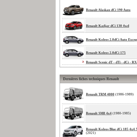
Renault Alaskan dCi 190 Auto
Renault Kadjar dCi 130 4wd
Renault Koleos 2.0dCi Auto Excep
Renault Koleos 2.0dCi 175
Renault Scenic dT - dTi - dCi - R
Dernières fiches techniques Renault
Renault TRM 4000
(1986-1989)
Renault SM8 4x4
(1980-1985)
Renault Koleos Blue dCi 185 4x4 
(2021)