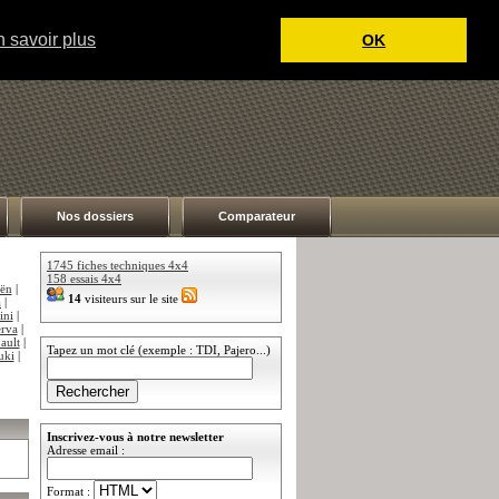
 savoir plus
OK
Nos dossiers
Comparateur
1745 fiches techniques 4x4
158 essais 4x4
oën
|
14
visiteurs sur le site
a
|
ini
|
rva
|
ault
|
Tapez un mot clé (exemple : TDI, Pajero...)
uki
|
Inscrivez-vous à notre newsletter
Adresse email :
Format :