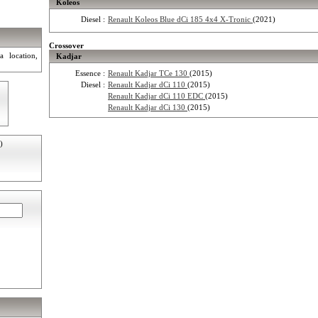
Koleos
Diesel :
Renault Koleos Blue dCi 185 4x4 X-Tronic
(2021)
Crossover
a location,
Kadjar
Essence :
Renault Kadjar TCe 130
(2015)
Diesel :
Renault Kadjar dCi 110
(2015)
Renault Kadjar dCi 110 EDC
(2015)
Renault Kadjar dCi 130
(2015)
)