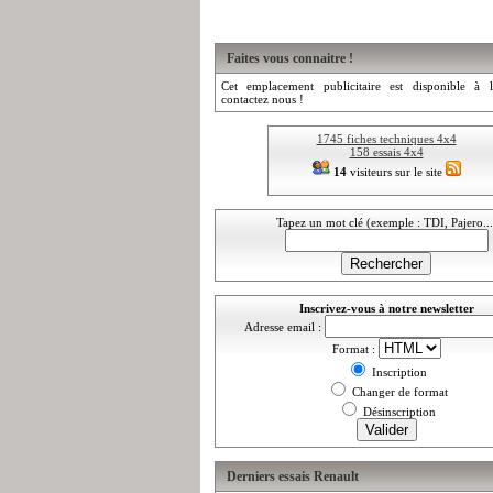
Faites vous connaitre !
Cet emplacement publicitaire est disponible à l
contactez nous !
1745 fiches techniques 4x4
158 essais 4x4
14
visiteurs sur le site
Tapez un mot clé (exemple : TDI, Pajero...
Inscrivez-vous à notre newsletter
Adresse email :
Format :
Inscription
Changer de format
Désinscription
Derniers essais Renault