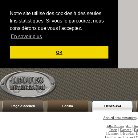
Notre site utilise des cookies à des seules
fins statistiques. Si vous le parcourez, nous
considérons que vous l'acceptez.
En savoir plus
OK
Page d'accueil
Forum
Fiches 4x4
Accueil 4rouesmotrices
Alfa Romeo
|
Aro
|
Au
Dacia
|
Daewoo
|
Da
Hummer
|
Hyundai
|
I
Land Rover
|
Lexus
|
M