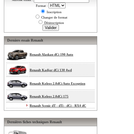
Format :
Inscription
Changer de format
Désinscription
Derniers essais Renault
Renault Alaskan dCi 190 Auto
Renault Kadjar dCi 130 4wd
Renault Koleos 2.0dCi Auto Exception
Renault Koleos 2.0dCi 175
Renault Scenic dT - dTi - dCi - RX4 dC
Dernières fiches techniques Renault