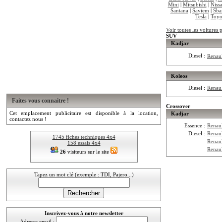
Mini
|
Mitsubishi
|
Niss
Santana
|
Saviem
|
Sba
Tesla
|
Toyo
Voir toutes les voitures 
SUV
Kadjar
Diesel :
Renau
Koleos
Diesel :
Renau
Faites vous connaitre !
Crossover
Cet emplacement publicitaire est disponible à la location,
Kadjar
contactez nous !
Essence :
Renau
Diesel :
Renau
1745 fiches techniques 4x4
Renau
158 essais 4x4
Renau
26
visiteurs sur le site
Tapez un mot clé (exemple : TDI, Pajero...)
Inscrivez-vous à notre newsletter
Adresse email :