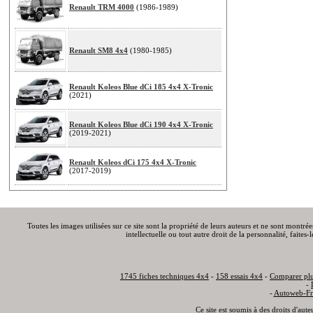
Renault TRM 4000
(1986-1989)
Renault SM8 4x4
(1980-1985)
Renault Koleos Blue dCi 185 4x4 X-Tronic
(2021)
Renault Koleos Blue dCi 190 4x4 X-Tronic
(2019-2021)
Renault Koleos dCi 175 4x4 X-Tronic
(2017-2019)
Toutes les images utilisées sur ce site sont la propriété de leurs auteurs et ne sont montré
intellectuelle ou tout autre droit de la personnalité, faite
1745 fiches techniques 4x4
-
158 essais 4x4
-
Comparer plu
-
-
Autoweb-Fr
Ce site est soumis à des droits d'aut