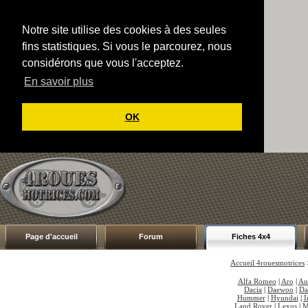
Notre site utilise des cookies à des seules
fins statistiques. Si vous le parcourez, nous
considérons que vous l'acceptez.
En savoir plus
OK
Page d'accueil
Forum
Fiches 4x4
Accueil 4rouesmotrices
Alfa Romeo
|
Aro
|
Au
Dacia
|
Daewoo
|
Da
Hummer
|
Hyundai
|
I
Land Rover
|
Lexus
|
M