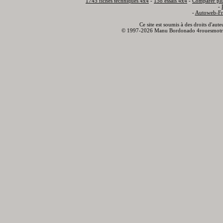
1745 fiches techniques 4x4
-
158 essais 4x4
-
Comparer plu
-
-
Autoweb-Fr
Ce site est soumis à des droits d'aut
© 1997-2026 Manu Bordonado 4rouesmotr