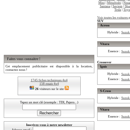
Mini
|
Mitsubishi
|
Niss
Santana
|
Saviem
|
Sba
Tesla
|
Toyo
Voir toutes les voitures
SUV
Across
Hybride :
Suzuk
Vitara
Essence :
Suzuki
Faites vous connaitre !
Crossover
Cet emplacement publicitaire est disponible à la location,
Ignis
contactez nous !
Hybride :
Suzuk
Essence :
Suzuki
1745 fiches techniques 4x4
158 essais 4x4
26
visiteurs sur le site
S-Cross
Hybride :
Suzuki
Tapez un mot clé (exemple : TDI, Pajero...)
Vitara
Essence :
Suzuk
Inscrivez-vous à notre newsletter
Adresse email :