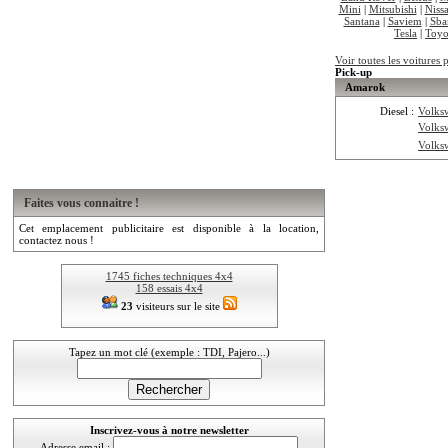
Mini
|
Mitsubishi
|
Niss
Santana
|
Saviem
|
Sba
Tesla
|
Toyo
Voir toutes les voitures
Pick-up
Amarok
Diesel :
Volks
Volks
Volks
Faites vous connaitre !
Cet emplacement publicitaire est disponible à la location,
contactez nous !
1745 fiches techniques 4x4
158 essais 4x4
23
visiteurs sur le site
Tapez un mot clé (exemple : TDI, Pajero...)
Inscrivez-vous à notre newsletter
Adresse email :