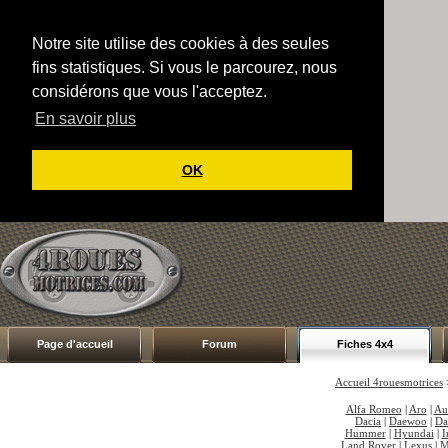
Notre site utilise des cookies à des seules
fins statistiques. Si vous le parcourez, nous
considérons que vous l'acceptez.
En savoir plus
OK
Page d'accueil
Forum
Fiches 4x4
Accueil 4rouesmotrices
Alfa Romeo
|
Aro
|
Au
Dacia
|
Daewoo
|
Da
Hummer
|
Hyundai
|
I
Land Rover
|
Lexus
|
M