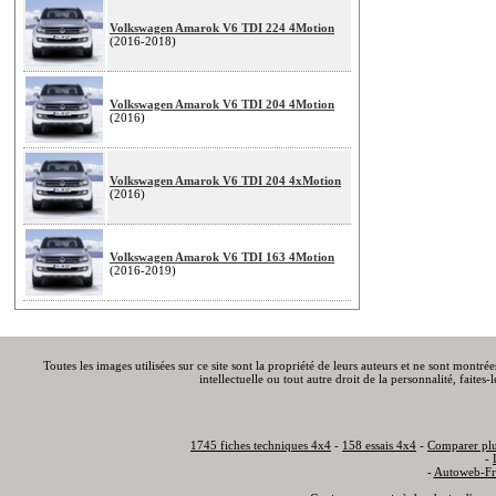
Volkswagen Amarok V6 TDI 224 4Motion
(2016-2018)
Volkswagen Amarok V6 TDI 204 4Motion
(2016)
Volkswagen Amarok V6 TDI 204 4xMotion
(2016)
Volkswagen Amarok V6 TDI 163 4Motion
(2016-2019)
Toutes les images utilisées sur ce site sont la propriété de leurs auteurs et ne sont montré
intellectuelle ou tout autre droit de la personnalité, faite
1745 fiches techniques 4x4
-
158 essais 4x4
-
Comparer plu
-
-
Autoweb-Fr