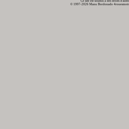
Ce site est soumis à des droits d'aut
© 1997-2026 Manu Bordonado 4rouesmotr