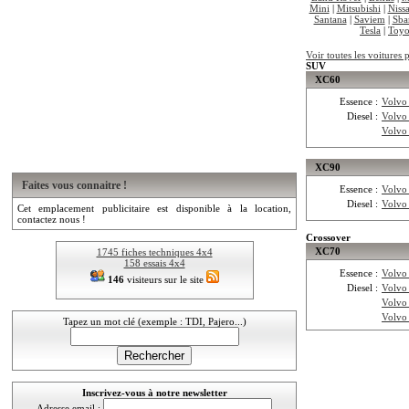
Mini
|
Mitsubishi
|
Niss
Santana
|
Saviem
|
Sba
Tesla
|
Toyo
Voir toutes les voitures
SUV
XC60
Essence :
Volvo
Diesel :
Volvo
Volvo
XC90
Faites vous connaitre !
Essence :
Volvo
Diesel :
Volvo
Cet emplacement publicitaire est disponible à la location,
contactez nous !
Crossover
XC70
1745 fiches techniques 4x4
158 essais 4x4
Essence :
Volvo
146
visiteurs sur le site
Diesel :
Volvo
Volvo
Volvo
Tapez un mot clé (exemple : TDI, Pajero...)
Inscrivez-vous à notre newsletter
Adresse email :