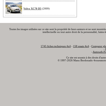
Volvo XC70 D5
(2009)
Toutes les images utilisées sur ce site sont la propriété de leurs auteurs et ne sont montré
intellectuelle ou tout autre droit de la personnalité, faite
1745 fiches techniques 4x4
-
158 essais 4x4
-
Comparer plu
-
-
Autoweb-Fr
Ce site est soumis à des droits d'aut
© 1997-2026 Manu Bordonado 4rouesmotr