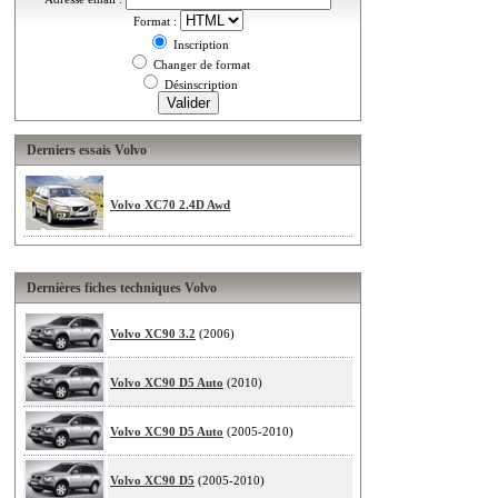
Format :
Inscription
Changer de format
Désinscription
Derniers essais Volvo
Volvo XC70 2.4D Awd
Dernières fiches techniques Volvo
Volvo XC90 3.2
(2006)
Volvo XC90 D5 Auto
(2010)
Volvo XC90 D5 Auto
(2005-2010)
Volvo XC90 D5
(2005-2010)