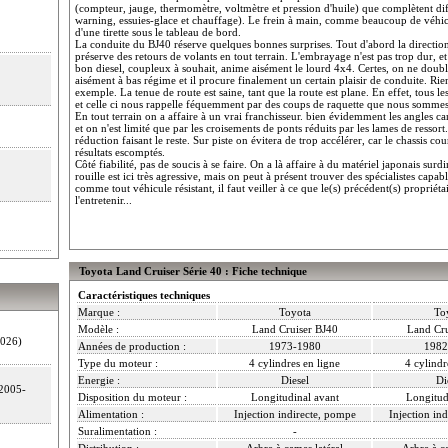
(compteur, jauge, thermomètre, voltmètre et pression d'huile) que complètent dif
warning, essuies-glace et chauffage). Le frein à main, comme beaucoup de véhicu
d'une tirette sous le tableau de bord.
La conduite du BJ40 réserve quelques bonnes surprises. Tout d'abord la direction e
préserve des retours de volants en tout terrain. L'embrayage n'est pas trop dur, et l
bon diesel, coupleux à souhait, anime aisément le lourd 4x4. Certes, on ne double
aisément à bas régime et il procure finalement un certain plaisir de conduite. Rie
exemple. La tenue de route est saine, tant que la route est plane. En effet, tous l
et celle ci nous rappelle féquemment par des coups de raquette que nous sommes
En tout terrain on a affaire à un vrai franchisseur. bien évidemment les angles car
et on n'est limité que par les croisements de ponts réduits par les lames de ressort
réduction faisant le reste. Sur piste on évitera de trop accélérer, car le chassis co
résultats escomptés.
Côté fiabilité, pas de soucis à se faire. On a là affaire à du matériel japonais s
rouille est ici très agressive, mais on peut à présent trouver des spécialistes capa
comme tout véhicule résistant, il faut veiller à ce que le(s) précédent(s) propriéta
l'entretenir...
Toyota Land Cruiser Série 40 : Fiche technique
Caractéristiques techniques
Marque :
Toyota
To
Modèle :
Land Cruiser BJ40
Land Cru
026)
Années de production :
1973-1980
1982
Type du moteur :
4 cylindres en ligne
4 cylindr
Energie :
Diesel
Di
2005-
Disposition du moteur :
Longitudinal avant
Longitud
Alimentation :
Injection indirecte, pompe
Injection in
Suralimentation :
-
Distribution :
Arbre à cames latéral
Arbre à ca