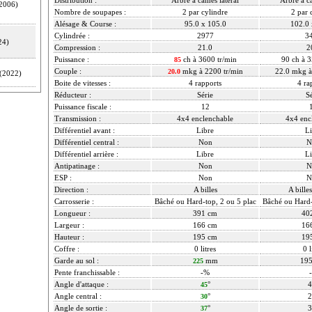
2006)
Nombre de soupapes :
2 par cylindre
2 par 
Alésage & Course :
95.0 x 105.0
102.0 
Cylindrée :
2977
3
24)
Compression :
21.0
2
Puissance :
ch à 3600 tr/min
90 ch à 3
85
Couple :
mkg à 2200 tr/min
22.0 mkg à
20.0
(2022)
Boite de vitesses :
4 rapports
4 ra
Réducteur :
Série
Sé
Puissance fiscale :
12
Transmission :
4x4 enclenchable
4x4 enc
Différentiel avant :
Libre
Li
Différentiel central :
Non
N
Différentiel arrière :
Libre
Li
Antipatinage :
Non
N
ESP :
Non
N
Direction :
A billes
A billes
Carrosserie :
Bâché ou Hard-top, 2 ou 5 plac
Bâché ou Hard-
Longueur :
391 cm
40
Largeur :
166 cm
16
Hauteur :
195 cm
19
Coffre :
0 litres
0 l
Garde au sol :
mm
19
225
Pente franchissable :
-%
Angle d'attaque :
°
4
45
Angle central :
°
2
30
Angle de sortie :
°
3
37