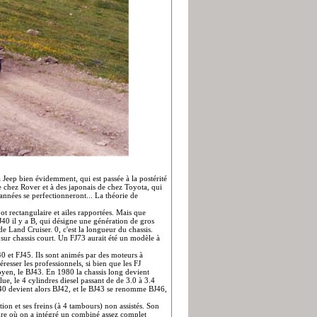
 Jeep bien évidemment, qui est passée à la postérité
de chez Rover et à des japonais de chez Toyota, qui
années se perfectionneront... La théorie de
t rectangulaire et ailes rapportées. Mais que
J40 il y a B, qui désigne une génération de gros
n de Land Cruiser. 0, c'est la longueur du chassis.
 sur chassis court. Un FJ73 aurait été un modèle à
0 et FJ45. Ils sont animés par des moteurs à
resser les professionnels, si bien que les FJ
oyen, le BJ43. En 1980 la chassis long devient
ue, le 4 cylindres diesel passant de de 3.0 à 3.4
 BJ40 devient alors BJ42, et le BJ43 se renomme BJ46,
ction et ses freins (à 4 tambours) non assistés. Son
ture où on a intégré un combiné assez complet