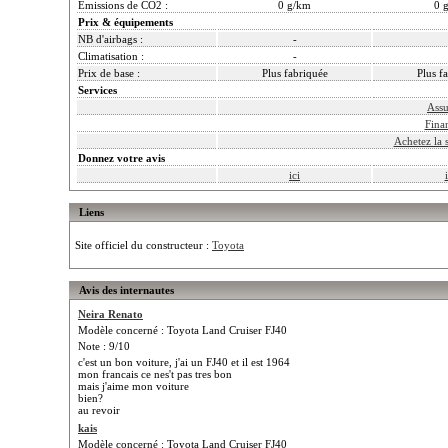
Emissions de CO2 :
0 g/km
0 
Prix & équipements
NB d'airbags :
-
Climatisation :
-
Prix de base :
Plus fabriquée
Plus f
Services
Assu
Fina
Achetez la 
Donnez votre avis
ici
Liens
Site officiel du constructeur :
Toyota
Avis des internautes
Neira Renato
Modèle concerné : Toyota Land Cruiser FJ40
Note : 9/10
c'est un bon voiture, j'ai un FJ40 et il est 1964
mon francais ce nes't pas tres bon
mais j'aime mon voiture
bien?
au revoir
kais
Modèle concerné : Toyota Land Cruiser FJ40