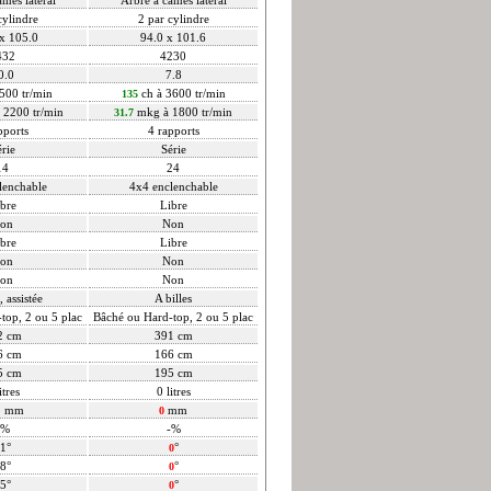
cylindre
2 par cylindre
x 105.0
94.0 x 101.6
432
4230
0.0
7.8
500 tr/min
ch à 3600 tr/min
135
 2200 tr/min
mkg à 1800 tr/min
31.7
pports
4 rapports
rie
Série
14
24
lenchable
4x4 enclenchable
bre
Libre
on
Non
bre
Libre
on
Non
on
Non
, assistée
A billes
top, 2 ou 5 plac
Bâché ou Hard-top, 2 ou 5 plac
2 cm
391 cm
6 cm
166 cm
5 cm
195 cm
itres
0 litres
5 mm
mm
0
-%
-%
1°
°
0
8°
°
0
5°
°
0