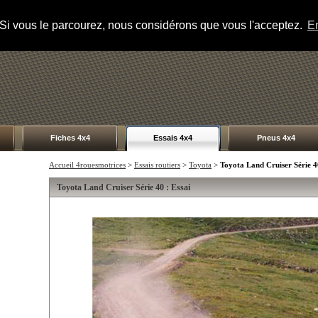
s. Si vous le parcourez, nous considérons que vous l'acceptez.
En
Fiches 4x4
Essais 4x4
Pneus 4x4
Accueil 4rouesmotrices
>
Essais routiers
>
Toyota
>
Toyota Land Cruiser Série 4
Toyota Land Cruiser Série 40 : Essai