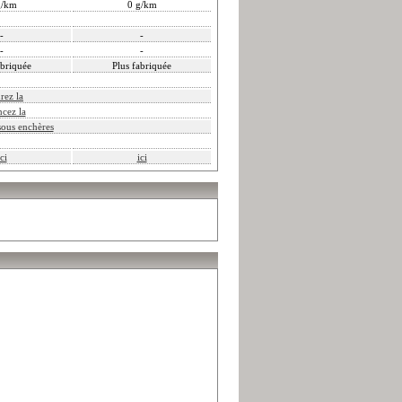
g/km
0 g/km
-
-
-
-
abriquée
Plus fabriquée
rez la
ncez la
sous enchères
ici
ici