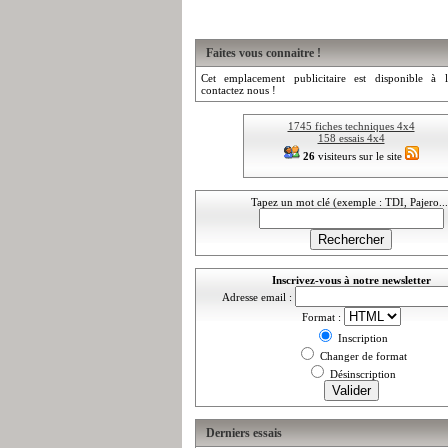
Faites vous connaitre !
Cet emplacement publicitaire est disponible à l
contactez nous !
1745 fiches techniques 4x4
158 essais 4x4
26
visiteurs sur le site
Tapez un mot clé (exemple : TDI, Pajero...
Inscrivez-vous à notre newsletter
Adresse email :
Format :
Inscription
Changer de format
Désinscription
Derniers essais