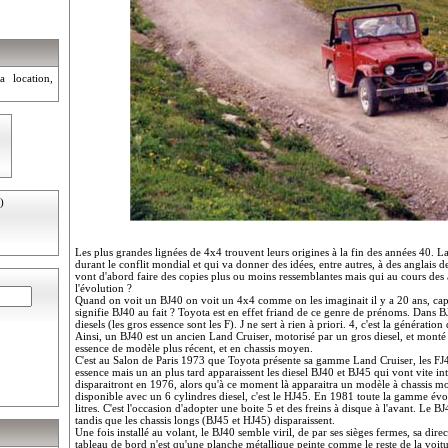
a location,
)
Les plus grandes lignées de 4x4 trouvent leurs origines à la fin des années 40. La
durant le conflit mondial et qui va donner des idées, entre autres, à des anglais 
vont d'abord faire des copies plus ou moins ressemblantes mais qui au cours des 
l'évolution ?
Quand on voit un BJ40 on voit un 4x4 comme on les imaginait il y a 20 ans, capo
signifie BJ40 au fait ? Toyota est en effet friand de ce genre de prénoms. Dans B
diesels (les gros essence sont les F). J ne sert à rien à priori. 4, c'est la génératio
Ainsi, un BJ40 est un ancien Land Cruiser, motorisé par un gros diesel, et monté
essence de modèle plus récent, et en chassis moyen.
C'est au Salon de Paris 1973 que Toyota présente sa gamme Land Cruiser, les FJ4
essence mais un an plus tard apparaissent les diesel BJ40 et BJ45 qui vont vite inté
disparaitront en 1976, alors qu'à ce moment là apparaitra un modèle à chassis m
disponible avec un 6 cylindres diesel, c'est le HJ45. En 1981 toute la gamme évol
litres. C'est l'occasion d'adopter une boite 5 et des freins à disque à l'avant. Le
tandis que les chassis longs (BJ45 et HJ45) disparaissent.
Une fois installé au volant, le BJ40 semble viril, de par ses sièges fermes, sa dire
tableau de bord n'est qu'une planche métallique peinte comme le reste de la voi