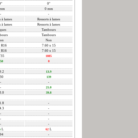
0°
0°
 mm
0 mm
-
-
s à lames
Ressorts à lames
s à lames
Ressorts à lames
ques
Tambours
bours
Tambours
on
Non
 R16
7.60 x 15
 R16
7.60 x 15
735
1885
50
0
9.2
13.9
30
139
-
-
-
21.0
3.0
39.8
1.8
-
4.3
-
-
-
-
-
-
-
L
L
5
62
94
-