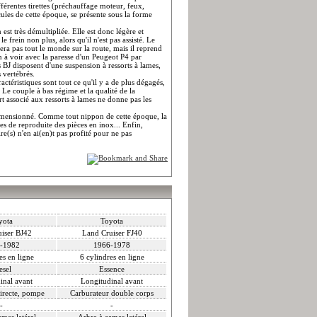
férentes tirettes (préchauffage moteur, feux,
les de cette époque, se présente sous la forme
st très démultipliée. Elle est donc légère et
e frein non plus, alors qu'il n'est pas assisté. Le
ra pas tout le monde sur la route, mais il reprend
n à voir avec la paresse d'un Peugeot P4 par
es BJ disposent d'une suspension à ressorts à lames,
 vertébrés.
actéristiques sont tout ce qu'il y a de plus dégagés,
. Le couple à bas régime et la qualité de la
urt associé aux ressorts à lames ne donne pas les
urdimensionné. Comme tout nippon de cette époque, la
bles de reproduite des pièces en inox... Enfin,
ire(s) n'en ai(en)t pas profité pour ne pas
yota
Toyota
iser BJ42
Land Cruiser FJ40
-1982
1966-1978
es en ligne
6 cylindres en ligne
esel
Essence
inal avant
Longitudinal avant
directe, pompe
Carburateur double corps
-
-
mes latéral
Arbre à cames latéral