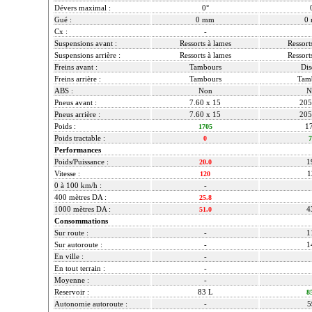
Dévers maximal :
0°
Gué :
0 mm
0
Cx :
-
Suspensions avant :
Ressorts à lames
Ressort
Suspensions arrière :
Ressorts à lames
Ressort
Freins avant :
Tambours
Dis
Freins arrière :
Tambours
Tam
ABS :
Non
N
Pneus avant :
7.60 x 15
205
Pneus arrière :
7.60 x 15
205
Poids :
1
1705
Poids tractable :
0
7
Performances
Poids/Puissance :
1
20.0
Vitesse :
1
120
0 à 100 km/h :
-
400 mètres DA :
25.8
1000 mètres DA :
4
51.0
Consommations
Sur route :
-
1
Sur autoroute :
-
1
En ville :
-
En tout terrain :
-
Moyenne :
-
Reservoir :
83 L
8
Autonomie autoroute :
-
5