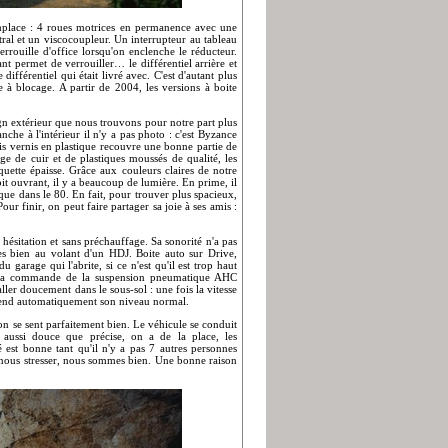
emplace : 4 roues motrices en permanence avec une
ntral et un viscocoupleur. Un interrupteur au tableau
errouille d'office lorsqu'on enclenche le réducteur.
t permet de verrouiller… le différentiel arrière et
ifférentiel qui était livré avec. C'est d'autant plus
e à blocage. A partir de 2004, les versions à boite
gn extérieur que nous trouvons pour notre part plus
che à l'intérieur il n'y a pas photo : c'est Byzance
s vernis en plastique recouvre une bonne partie de
ange de cuir et de plastiques moussés de qualité, les
quette épaisse. Grâce aux couleurs claires de notre
toit ouvrant, il y a beaucoup de lumière. En prime, il
que dans le 80. En fait, pour trouver plus spacieux,
our finir, on peut faire partager sa joie à ses amis :
 hésitation et sans préchauffage. Sa sonorité n'a pas
s bien au volant d'un HDJ. Boite auto sur Drive,
u garage qui l'abrite, si ce n'est qu'il est trop haut
r la commande de la suspension pneumatique AHC
aller doucement dans le sous-sol : une fois la vitesse
prend automatiquement son niveau normal.
on se sent parfaitement bien. Le véhicule se conduit
t aussi douce que précise, on a de la place, les
 est bonne tant qu'il n'y a pas 7 autres personnes
s nous stresser, nous sommes bien. Une bonne raison