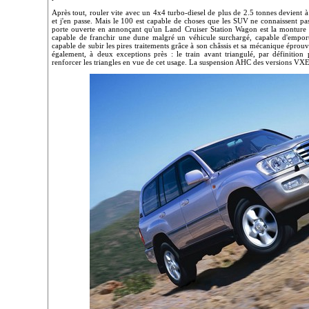
Après tout, rouler vite avec un 4x4 turbo-diesel de plus de 2.5 tonnes devient
et j'en passe. Mais le 100 est capable de choses que les SUV ne connaissent pas
porte ouverte en annonçant qu'un Land Cruiser Station Wagon est la monture id
capable de franchir une dune malgré un véhicule surchargé, capable d'emport
capable de subir les pires traitements grâce à son châssis et sa mécanique éprou
également, à deux exceptions près : le train avant triangulé, par définition 
renforcer les triangles en vue de cet usage. La suspension AHC des versions VXE 