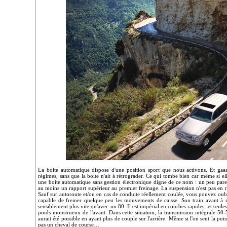
La boite automatique dispose d'une position sport que nous activons. Et gaaaz
régimes, sans que la boite n'ait à rétrograder. Ce qui tombe bien car même si el
une boite automatique sans gestion électronique digne de ce nom : un peu pares
au moins un rapport supérieur au premier freinage. La suspension n'est pas en re
Sauf sur autoroute et/ou en cas de conduite réellement coulée, vous pouvez oubli
capable de freiner quelque peu les mouvements de caisse. Son train avant à ro
sensiblement plus vite qu'avec un 80. Il est impérial en courbes rapides, et seules
poids monstrueux de l'avant. Dans cette situation, la transmission intégrale 
aurait été possible en ayant plus de couple sur l'arrière. Même si l'on sent la p
pas un cheval de course…