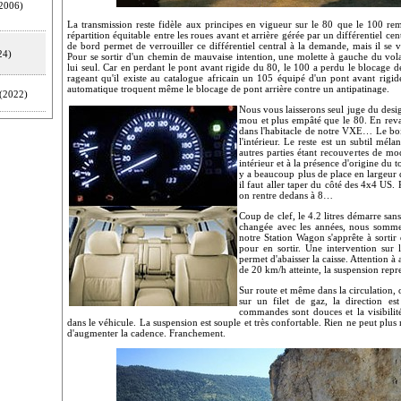
2006)
La transmission reste fidèle aux principes en vigueur sur le 80 que le 100 r
répartition équitable entre les roues avant et arrière gérée par un différentiel ce
de bord permet de verrouiller ce différentiel central à la demande, mais il se v
24)
Pour se sortir d'un chemin de mauvaise intention, une molette à gauche du volan
lui seul. Car en perdant le pont avant rigide du 80, le 100 a perdu le blocage de d
rageant qu'il existe au catalogue africain un 105 équipé d'un pont avant rigid
automatique troquent même le blocage de pont arrière contre un antipatinage.
(2022)
Nous vous laisserons seul juge du desi
mou et plus empâté que le 80. En revan
dans l'habitacle de notre VXE… Le boi
l'intérieur. Le reste est un subtil mél
autres parties étant recouvertes de mo
intérieur et à la présence d'origine du 
y a beaucoup plus de place en largeur 
il faut aller taper du côté des 4x4 US. P
on rentre dedans à 8…
Coup de clef, le 4.2 litres démarre sans
changée avec les années, nous somme
notre Station Wagon s'apprête à sortir d
pour en sortir. Une intervention su
permet d'abaisser la caisse. Attention à 
de 20 km/h atteinte, la suspension re
Sur route et même dans la circulation, 
sur un filet de gaz, la direction es
commandes sont douces et la visibilité
dans le véhicule. La suspension est souple et très confortable. Rien ne peut plu
d'augmenter la cadence. Franchement.