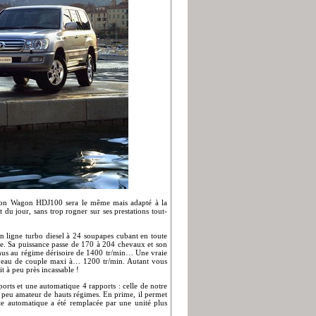
ation Wagon HDJ100 sera le même mais adapté à la
du jour, sans trop rogner sur ses prestations tout-
 ligne turbo diesel à 24 soupapes cubant en toute
que. Sa puissance passe de 170 à 204 chevaux et son
nus au régime dérisoire de 1400 tr/min… Une vraie
iveau de couple maxi à… 1200 tr/min. Autant vous
it à peu près incassable !
pports et une automatique 4 rapports : celle de notre
si peu amateur de hauts régimes. En prime, il permet
ite automatique a été remplacée par une unité plus