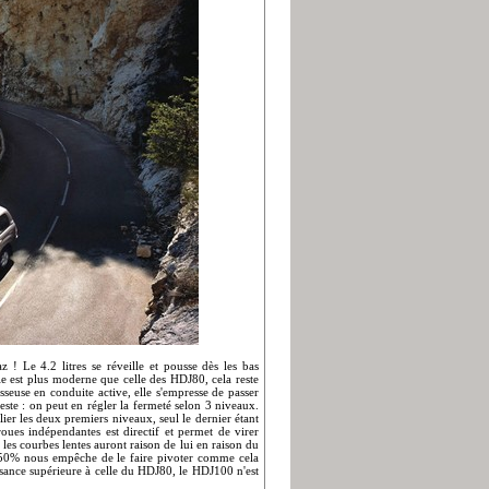
 ! Le 4.2 litres se réveille et pousse dès les bas
le est plus moderne que celle des HDJ80, cela reste
seuse en conduite active, elle s'empresse de passer
ste : on peut en régler la fermeté selon 3 niveaux.
er les deux premiers niveaux, seul le dernier étant
ues indépendantes est directif et permet de virer
 les courbes lentes auront raison de lui en raison du
50-50% nous empêche de le faire pivoter comme cela
uissance supérieure à celle du HDJ80, le HDJ100 n'est