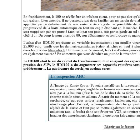
En franchissement, le 100 se révèle être un très bon client, pour ne pas dire qu'il
son gabarit. Bien entendu, il ne permettra pas de se faufiler sur un terrain de tri
apportée par le débattement de son essieu arrière rigide, sa possibilité de v
progressivité de la boite automatique en font un engin étonnant en la matière. 
sera stoppé soit par ses porte à faux, soit par son poids, soit par sa garde au so
côté-là … Du coup le pont avant du 80, son débattement et son blocage ne man
L'achat d'un HDJ100 représente un véritable investissement : un modèle vie
25.000 euro, tandis que les derniers exemplaires étaient affichés en neuf à 
dans les prix des
Mercedes G
! Comme pour l'allemand, le ticket d'entrée pour ce 
est également assurée ! En admettant que vous décidiez un jour de le revendre…
Le HDJ80 était le roi du raid et du franchissement, tout en ayant des capacit
pression des SUV, le HDJ100 a du augmenter ses capacités routières sans 
prédécesseur… La quadrature du cercle, en quelque sorte.
La suspension AHC
A l'image du
Range Rover
, Toyota a installé sur la luxueus
suspension pneumatique, réglable en fermeté mais aussi en ga
n'est pas à la hauteur (c'est le cas de le dire) de sa tâche. 
énorme mais le souci est ailleurs. A partir du moment où la su
surcharge, ce qui peut arriver relativement facilement, elle s
n'en bouge plus. En raid, le compensateur de charge perd
répétés de la caisse et finit par se mettre également en sécur
utilisation raid, il faudra donc soit éviter un VXE, soit retire
installer des amortisseurs classiques. L'opération fait gagner
Réagir sur le forum