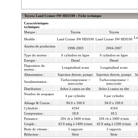
Toyota Land Cruiser SW HDJ100 : Fiche technique
Caractéristiques
techniques
Marque :
Toyota
Toyota
La
Modèle :
Land Cruiser SW HDJ100
Land Cruiser SW HDJ100
Années de production
1998-2003
2004-2007
:
Type du moteur :
6 cylindres en ligne
6 cylindres en ligne
Energie :
Diesel
Diesel
Disposition du
Longitudinal avant
Longitudinal avant
moteur :
Alimentation :
Injection directe, pompe
Injection directe, pompe
In
Turbocompresseur +
Turbocompresseur +
Suralimentation :
intercooler
intercooler
Distribution :
Arbre à cames en tête
Arbre à cames en tête
Nombre de soupapes
4 par cylindre
4 par cylindre
:
Alésage & Course :
94.0 x 100.0
94.0 x 100.0
Cylindrée :
4164
4164
Compression :
18.8
18.5
Puissance :
204 ch à 3400 tr/min
204 ch à 3400 tr/min
Couple :
43.9 mkg à 1400 tr/min
43.9 mkg à 1200 tr/min
4
Boite de vitesses :
5 rapports
5 rapports
Réducteur :
Série
Série