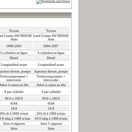
Toyota
Toyota
nd Cruiser SW HDJ100
Land Cruiser SW HDJ100
Auto
Auto
1998-2003
2004-2007
6 cylindres en ligne
6 cylindres en ligne
Diesel
Diesel
Longitudinal avant
Longitudinal avant
jection directe, pompe
Injection directe, pompe
Turbocompresseur +
Turbocompresseur +
intercooler
intercooler
Arbre à cames en tête
Arbre à cames en tête
4 par cylindre
4 par cylindre
94.0 x 100.0
94.0 x 100.0
4164
4164
18.8
18.8
204 ch à 3400 tr/min
204 ch à 3400 tr/min
3.9 mkg à 1400 tr/min
43.9 mkg à 1400 tr/min
Auto 4 rapports
Auto 5 rapports
Série
Série