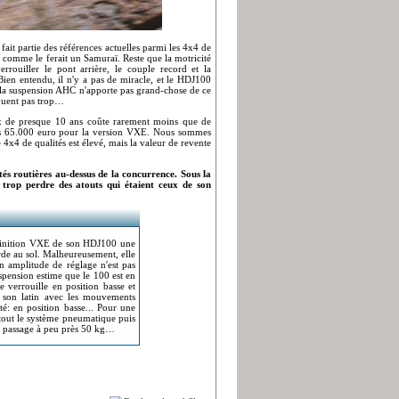
 fait partie des références actuelles parmi les 4x4 de
al comme le ferait un Samuraï. Reste que la motricité
errouiller le pont arrière, le couple record et la
Bien entendu, il n'y a pas de miracle, et le HDJ100
l : la suspension AHC n'apporte pas grand-chose de ce
quent pas trop…
ux de presque 10 ans coûte rarement moins que de
plus 65.000 euro pour la version VXE. Nous sommes
4x4 de qualités est élevé, mais la valeur de revente
és routières au-dessus de la concurrence. Sous la
trop perdre des atouts qui étaient ceux de son
e finition VXE de son HDJ100 une
rde au sol. Malheureusement, elle
Son amplitude de réglage n'est pas
spension estime que le 100 est en
e verrouille en position basse et
 son latin avec les mouvements
ité: en position basse... Pour une
r tout le système pneumatique puis
 au passage à peu près 50 kg…