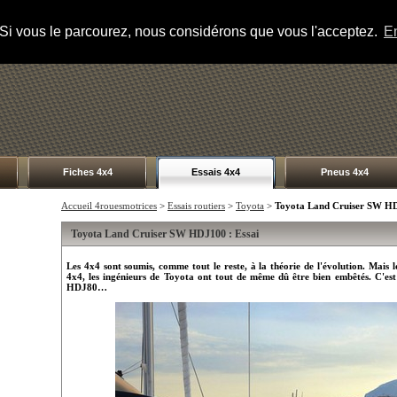
s. Si vous le parcourez, nous considérons que vous l'acceptez.
En
Fiches 4x4
Essais 4x4
Pneus 4x4
Accueil 4rouesmotrices
>
Essais routiers
>
Toyota
>
Toyota Land Cruiser SW H
Toyota Land Cruiser SW HDJ100 : Essai
Les 4x4 sont soumis, comme tout le reste, à la théorie de l'évolution. Mais lo
4x4, les ingénieurs de Toyota ont tout de même dû être bien embêtés. C'es
HDJ80…