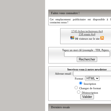
Faites vous connaitre !
Cet emplacement publicitaire est disponible à l
contactez nous !
1745 fiches techniques 4x4
158 essais 4x4
16
visiteurs sur le site
Tapez un mot clé (exemple : TDI, Pajero...
Inscrivez-vous à notre newsletter
Adresse email :
Format :
Inscription
Changer de format
Désinscription
Derniers essais