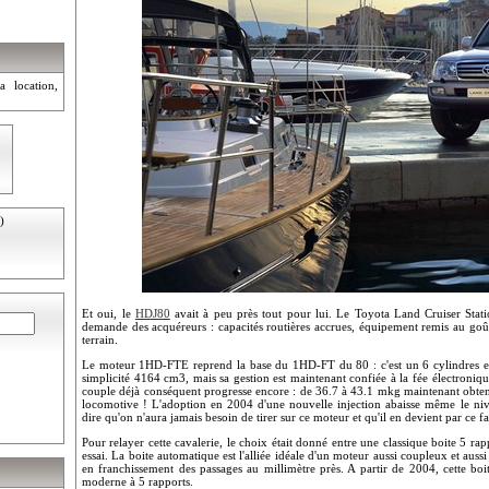
a location,
)
Et oui, le
HDJ80
avait à peu près tout pour lui. Le Toyota Land Cruiser St
demande des acquéreurs : capacités routières accrues, équipement remis au goût 
terrain.
Le moteur 1HD-FTE reprend la base du 1HD-FT du 80 : c'est un 6 cylindres en
simplicité 4164 cm3, mais sa gestion est maintenant confiée à la fée électroni
couple déjà conséquent progresse encore : de 36.7 à 43.1 mkg maintenant obte
locomotive ! L'adoption en 2004 d'une nouvelle injection abaisse même le n
dire qu'on n'aura jamais besoin de tirer sur ce moteur et qu'il en devient par ce fa
Pour relayer cette cavalerie, le choix était donné entre une classique boite 5 ra
essai. La boite automatique est l'alliée idéale d'un moteur aussi coupleux et aus
en franchissement des passages au millimètre près. A partir de 2004, cette bo
moderne à 5 rapports.