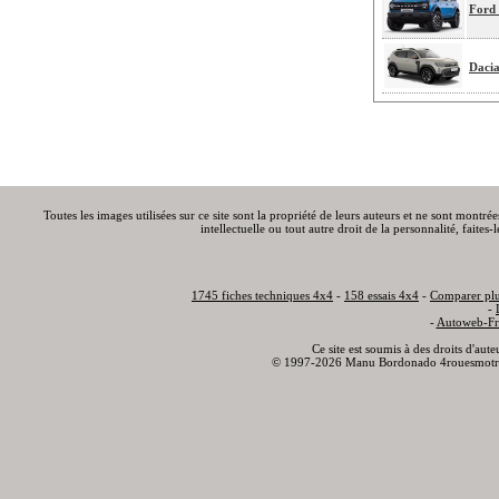
Ford
Dacia
Toutes les images utilisées sur ce site sont la propriété de leurs auteurs et ne sont montré
intellectuelle ou tout autre droit de la personnalité, faite
1745 fiches techniques 4x4
-
158 essais 4x4
-
Comparer plu
-
-
Autoweb-Fr
Ce site est soumis à des droits d'aut
© 1997-2026 Manu Bordonado 4rouesmotr