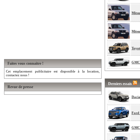
Mitsu
Mitsu
Toyo
GMC 
Faites vous connaitre !
Cet emplacement publicitaire est disponible à la location,
contactez nous !
Derniers essais
Revue de presse
Dacia
Ford 
GMC 