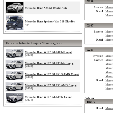
X156
Essence :
Merce
Mercedes Benz X250d 4Matic Auto
Diesel :
Merce
Merce
Mercedes Benz Sprinter Van 319 BlueTec
4x4
X167
Essence :
Merce
Merce
Diesel :
Merce
Dernières fiches techniques Mercedes_Benz
X253
Mercedes Benz W167 GLE400d Coupé
(2020)
Hybride :
Merce
Essence :
Merce
Mercedes Benz W167 GLE350de Coupé
Merce
(2020)
Merce
Merce
Mercedes Benz W167 GLE63 S AMG Coupé
Merce
(2020)
Diesel :
Merce
Merce
Mercedes Benz W167 GLE53 AMG Coupé
(2020)
Merce
Mercedes Benz W167 GLE350e Coupé
Pick-up
(2021)
BR470
Diesel :
Merce