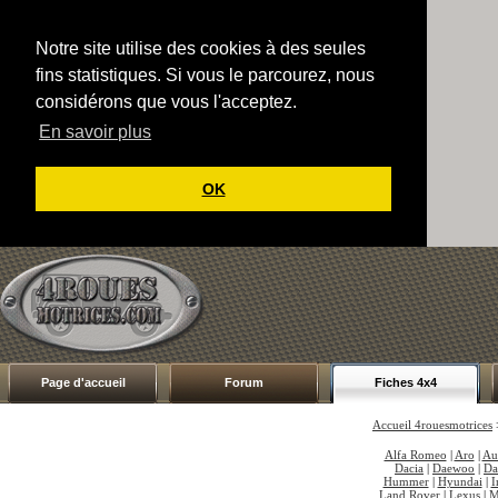
Notre site utilise des cookies à des seules
fins statistiques. Si vous le parcourez, nous
considérons que vous l'acceptez.
En savoir plus
OK
Page d'accueil
Forum
Fiches 4x4
Accueil 4rouesmotrices
Alfa Romeo
|
Aro
|
Au
Dacia
|
Daewoo
|
Da
Hummer
|
Hyundai
|
I
Land Rover
|
Lexus
|
M