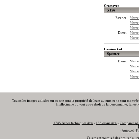
Crossover
X156
Essence :
Merce
Merce
Merce
Diesel :
Merce
Merce
Camion 4x4
Sprinter
Diesel :
Merce
Merce
Merce
Merce
Toutes les images utilisées sur ce site sont la propriété de leurs auteurs et ne sont montré
intellectuelle ou tout autre droit de la personnalité, faite
1745 fiches techniques 4x4
-
158 essais 4x4
-
Comparer plu
-
-
Autoweb-Fr
Ce site est soumis à des droits d'aut