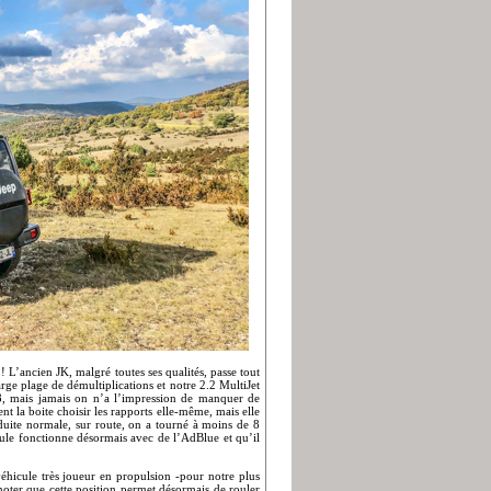
 L’ancien JK, malgré toutes ses qualités, passe tout
rge plage de démultiplications et notre 2.2 MultiJet
8, mais jamais on n’a l’impression de manquer de
nt la boite choisir les rapports elle-même, mais elle
duite normale, sur route, on a tourné à moins de 8
icule fonctionne désormais avec de l’AdBlue et qu’il
éhicule très joueur en propulsion -pour notre plus
 noter que cette position permet désormais de rouler