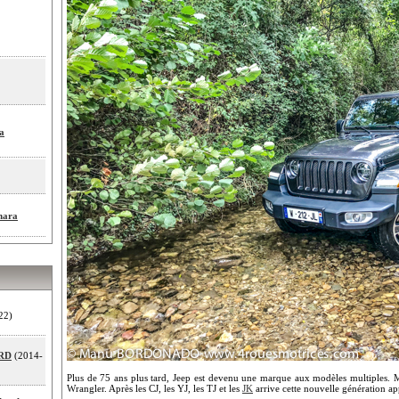
a
hara
22)
CRD
(2014-
Plus de 75 ans plus tard, Jeep est devenu une marque aux modèles multiples. Mais
Wrangler. Après les CJ, les YJ, les TJ et les
JK
arrive cette nouvelle génération ap