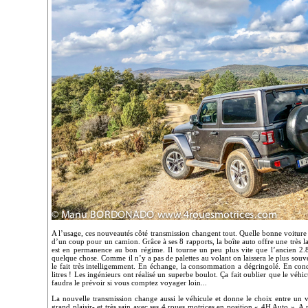
A l’usage, ces nouveautés côté transmission changent tout. Quelle bonne voiture !
d’un coup pour un camion. Grâce à ses 8 rapports, la boîte auto offre une très la
est en permanence au bon régime. Il tourne un peu plus vite que l’ancien 2.
quelque chose. Comme il n’y a pas de palettes au volant on laissera le plus souve
le fait très intelligemment. En échange, la consommation a dégringolé. En con
litres ! Les ingénieurs ont réalisé un superbe boulot. Ça fait oublier que le véh
faudra le prévoir si vous comptez voyager loin...
La nouvelle transmission change aussi le véhicule et donne le choix entre un v
grand plaisir- et très sain avec ses 4 roues motrices en position « 4H Auto ». A