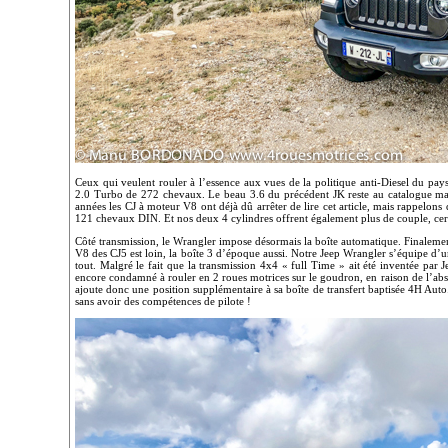
Ceux qui veulent rouler à l’essence aux vues de la politique anti-Diesel du pays
2.0 Turbo de 272 chevaux. Le beau 3.6 du précédent JK reste au catalogue ma
années les CJ à moteur V8 ont déjà dû arrêter de lire cet article, mais rappelons
121 chevaux DIN. Et nos deux 4 cylindres offrent également plus de couple, cert
Côté transmission, le Wrangler impose désormais la boîte automatique. Finalemen
V8 des CJ5 est loin, la boîte 3 d’époque aussi. Notre Jeep Wrangler s’équipe d’u
tout. Malgré le fait que la transmission 4x4 « full Time » ait été inventée par 
encore condamné à rouler en 2 roues motrices sur le goudron, en raison de l’absen
ajoute donc une position supplémentaire à sa boîte de transfert baptisée 4H Auto
sans avoir des compétences de pilote !