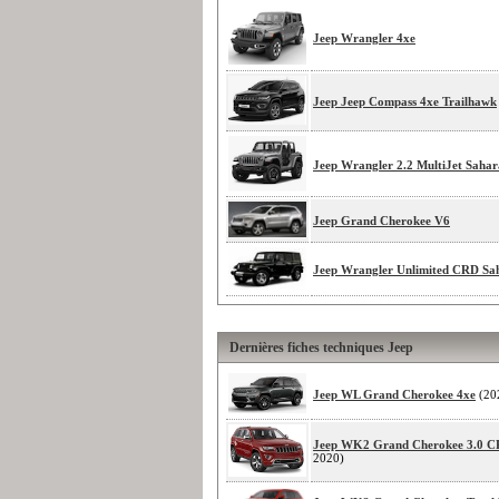
Jeep Wrangler 4xe
Jeep Jeep Compass 4xe Trailhawk
Jeep Wrangler 2.2 MultiJet Sahar
Jeep Grand Cherokee V6
Jeep Wrangler Unlimited CRD Sa
Dernières fiches techniques Jeep
Jeep WL Grand Cherokee 4xe
(20
Jeep WK2 Grand Cherokee 3.0 
2020)