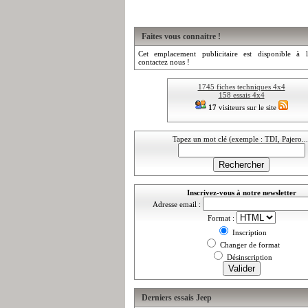
Faites vous connaitre !
Cet emplacement publicitaire est disponible à l
contactez nous !
1745 fiches techniques 4x4
158 essais 4x4
17
visiteurs sur le site
Tapez un mot clé (exemple : TDI, Pajero...
Inscrivez-vous à notre newsletter
Adresse email :
Format :
Inscription
Changer de format
Désinscription
Derniers essais Jeep