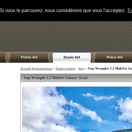
s. Si vous le parcourez, nous considérons que vous l'acceptez.
En
Fiches 4x4
Essais 4x4
Pneus 4x4
Accueil 4rouesmotrices
>
Essais routiers
>
Jeep
>
Jeep Wrangler 2.2 MultiJet S
Jeep Wrangler 2.2 MultiJet Sahara : Essai