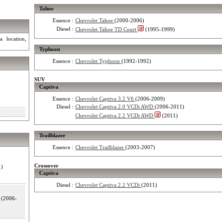
Tahoe
Essence :
Chevrolet Tahoe
(2000-2006)
Diesel :
Chevrolet Tahoe TD Court
(1995-1999)
a location,
Typhoon
Essence :
Chevrolet Typhoon
(1992-1992)
SUV
Captiva
Essence :
Chevrolet Captiva 3.2 V6
(2006-2009)
Diesel :
Chevrolet Captiva 2.0 VCDi AWD
(2006-2011)
Chevrolet Captiva 2.2 VCDi AWD
(2011)
Trailblazer
Essence :
Chevrolet Trailblazer
(2003-2007)
Crossover
1)
Captiva
Diesel :
Chevrolet Captiva 2.2 VCDi
(2011)
(2006-