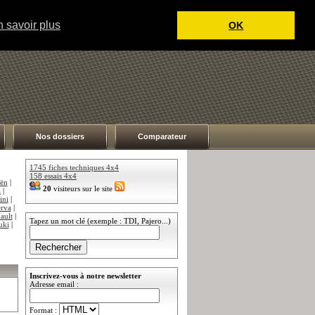
 savoir plus
OK
Nos dossiers
Comparateur
1745 fiches techniques 4x4
158 essais 4x4
oën
|
20
visiteurs sur le site
a
|
ini
|
rva
|
ault
|
Tapez un mot clé (exemple : TDI, Pajero...)
uki
|
Inscrivez-vous à notre newsletter
Adresse email :
Format :