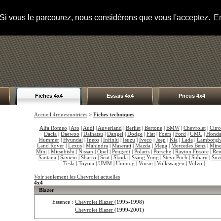
s. Si vous le parcourez, nous considérons que vous l'acceptez.
En
Fiches 4x4
Essais 4x4
Pneus 4x4
Accueil 4rouesmotrices
>
Fiches techniques
Alfa Romeo
|
Aro
|
Audi
|
Auverland
|
Berliet
|
Bertone
|
BMW
|
Chevrolet
|
Citr
Dacia
|
Daewoo
|
Daihatsu
|
Dangel
|
Dodge
|
Fiat
|
Foers
|
Ford
|
GMC
|
Hond
Hummer
|
Hyundai
|
Ineos
|
Infiniti
|
Isuzu
|
Iveco
|
Jeep
|
Kia
|
Lada
|
Lamborgh
Land Rover
|
Lexus
|
Mahindra
|
Maserati
|
Mazda
|
Mega
|
Mercedes Benz
|
Mine
Mini
|
Mitsubishi
|
Nissan
|
Opel
|
Peugeot
|
Polaris
|
Porsche
|
Rayton Fissore
|
Ren
Santana
|
Saviem
|
Sbarro
|
Seat
|
Skoda
|
Ssang Yong
|
Steyr Puch
|
Subaru
|
Suz
Tesla
|
Toyota
|
UMM
|
Unimog
|
Voisin
|
Volkswagen
|
Volvo
|
Voir seulement les Chevrolet actuelles
4x4
Blazer
Essence :
Chevrolet Blazer
(1995-1998)
Chevrolet Blazer
(1999-2001)