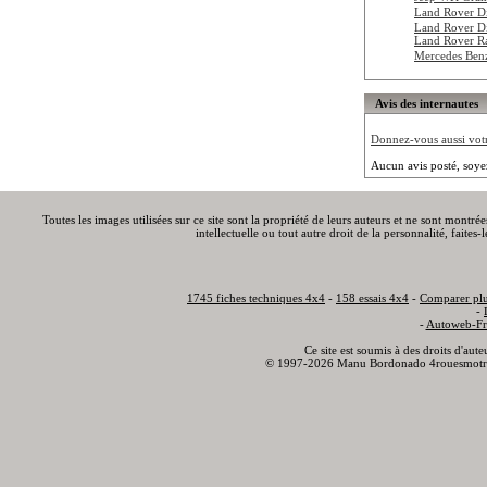
Land Rover D
Land Rover D
Land Rover R
Mercedes Be
Avis des internautes
Donnez-vous aussi votre
Aucun avis posté, soye
Toutes les images utilisées sur ce site sont la propriété de leurs auteurs et ne sont montré
intellectuelle ou tout autre droit de la personnalité, faite
1745 fiches techniques 4x4
-
158 essais 4x4
-
Comparer plu
-
-
Autoweb-Fr
Ce site est soumis à des droits d'aut
© 1997-2026 Manu Bordonado 4rouesmotr