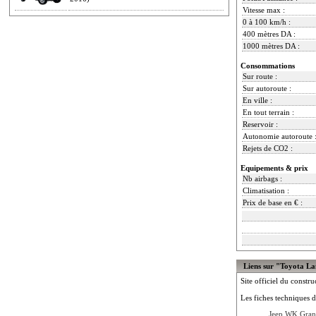
Vitesse max :
0 à 100 km/h :
400 mètres DA :
1000 mètres DA :
Consommations
Sur route :
Sur autoroute :
En ville :
En tout terrain :
Reservoir :
Autonomie autoroute 
Rejets de CO2 :
Equipements & prix
Nb airbags :
Climatisation :
Prix de base en € :
Liens sur "Toyota L
Site officiel du constru
Les fiches techniques d
Jeep WK Gran