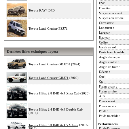
ESP :
Direction :
Toyota RAV4 D4D
Suspension avant :
Suspension arrière :
Carrosserie :
Longueur :
Toyota Land Cruiser FZJ71
Largeur :
Hauteur :
Coffre :
Garde au sol :
Dernières fiches techniques Toyota
Pente franchissable :
Angle d'attaque :
Angle ventral :
Toyota Land Cruiser GDJ250
(2024)
Angle de fuite :
Dévers :
Gué :
Toyota Land Cruiser GRJ71
(2009)
Cx :
Freins avant :
Freins arrière :
Toyota Hilux 2.8 D4D 4x4 Xtra Cab
(2020)
ABS :
Pneus avant :
Pneus arrière :
Toyota Hilux 2.4 D4D 4x4 Double Cab
Poids :
(2016)
Poids tractable :
Performances
Toyota Hilux 3.0 D4D 4x4 VX Auto
(2007-
Poids/Puissance :
2016)