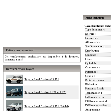
Fiche technique
Caractéristiques tech
Type du moteur :
Energie :
Disposition :
Alimentation :
Suralimentation :
Faites vous connaitre !
Distribution :
Soupapes :
Cet emplacement publicitaire est disponible à la location,
Côtes :
contactez nous !
Cylindrée :
Compression :
Derniers essais Toyota
Puissance :
Couple :
Toyota Land Cruiser GRJ71
Boite de vitesses :
Réduction :
Puissance fiscale :
Toyota Land Cruiser LJ70 et LJ73
Transmission :
Différentiel avant :
Différentiel central :
Différentiel arrière :
Toyota Land Cruiser GRJ71 (Bâché)
Antipatinage :