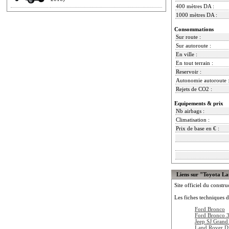
400 mètres DA :
1000 mètres DA :
Consommations
Sur route :
Sur autoroute :
En ville :
En tout terrain :
Reservoir :
Autonomie autoroute 
Rejets de CO2 :
Equipements & prix
Nb airbags :
Climatisation :
Prix de base en € :
Liens sur "Toyota L
Site officiel du constru
Les fiches techniques d
Ford Bronco
Ford Bronco 
Jeep SJ Grand
Land Rover D