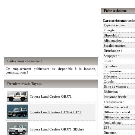
Fiche technique
Caractéristiques tech
Type du moteur :
Energie :
Disposition :
Alimentation :
Suralimentation :
Distribution :
Soupapes :
Faites vous connaitre !
Côtes :
Cylindrée :
Cet emplacement publicitaire est disponible à la location,
Compression :
contactez nous !
Puissance :
Couple :
Derniers essais Toyota
Boite de vitesses :
Réduction :
Toyota Land Cruiser GRJ71
Puissance fiscale :
Transmission :
Différentiel avant :
Toyota Land Cruiser LJ70 et LJ73
Différentiel central :
Différentiel arrière :
Antipatinage :
ESP :
Toyota Land Cruiser GRJ71 (Bâché)
Direction :