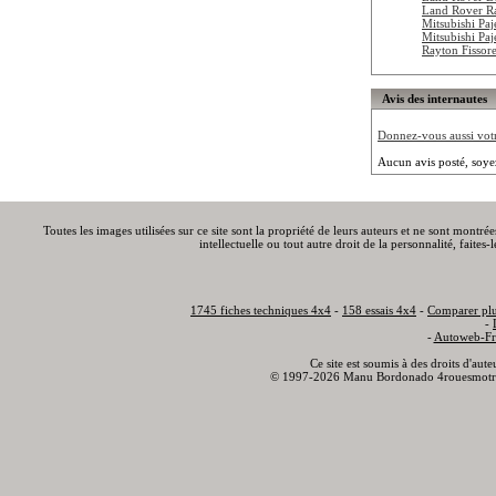
Land Rover R
Mitsubishi Pa
Mitsubishi Pa
Rayton Fisso
Avis des internautes
Donnez-vous aussi votre
Aucun avis posté, soye
Toutes les images utilisées sur ce site sont la propriété de leurs auteurs et ne sont montré
intellectuelle ou tout autre droit de la personnalité, faite
1745 fiches techniques 4x4
-
158 essais 4x4
-
Comparer plu
-
-
Autoweb-Fr
Ce site est soumis à des droits d'aut
© 1997-2026 Manu Bordonado 4rouesmotr