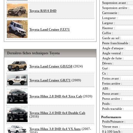
Suspension avant :
Suspension arrière :
Toyota RAV4 D4D
Carrosserie :
Longueur :
Largeur :
Hauteur :
Toyota Land Cruiser FZJ71
Coffre :
Garde au sol :
Pente franchissable :
Angle d'attaque :
Dernières fiches techniques Toyota
Angle ventral :
Angle de fuite :
Dévers :
Toyota Land Cruiser GDJ250
(2024)
Gué :
Cx :
Freins avant :
Toyota Land Cruiser GRJ71
(2009)
Freins arrière :
ABS :
Pneus avant :
Toyota Hilux 2.8 D4D 4x4 Xtra Cab
(2020)
Pneus arrière :
Poids :
Poids tractable :
Toyota Hilux 2.4 D4D 4x4 Double Cab
(2016)
Performances
Poids/Puissance :
Vitesse max :
Toyota Hilux 3.0 D4D 4x4 VX Auto
(2007-
0 à 100 km/h :
2016)