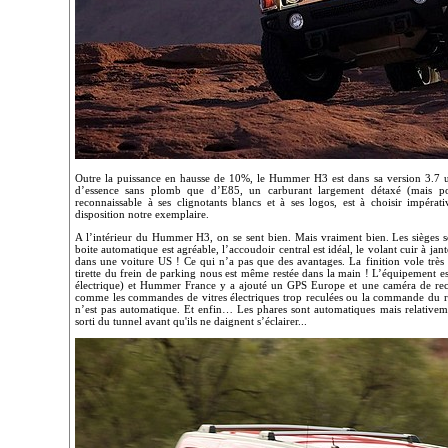
Outre la puissance en hausse de 10%, le Hummer H3 est dans sa version 3.7 un
d’essence sans plomb que d’E85, un carburant largement détaxé (mais 
reconnaissable à ses clignotants blancs et à ses logos, est à choisir impér
disposition notre exemplaire.
A l’intérieur du Hummer H3, on se sent bien. Mais vraiment bien. Les sièges sont
boite automatique est agréable, l’accoudoir central est idéal, le volant cuir à
dans une voiture US ! Ce qui n’a pas que des avantages. La finition vole très ba
tirette du frein de parking nous est même restée dans la main ! L’équipement est 
électrique) et Hummer France y a ajouté un GPS Europe et une caméra de recu
comme les commandes de vitres électriques trop reculées ou la commande du rég
n’est pas automatique. Et enfin… Les phares sont automatiques mais relativeme
sorti du tunnel avant qu'ils ne daignent s’éclairer...