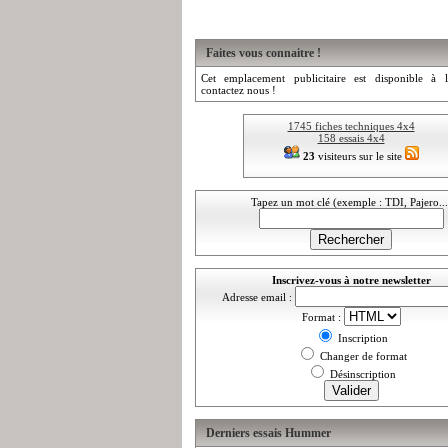
Faites vous connaitre !
Cet emplacement publicitaire est disponible à l
contactez nous !
1745 fiches techniques 4x4
158 essais 4x4
23
visiteurs sur le site
Tapez un mot clé (exemple : TDI, Pajero...
Inscrivez-vous à notre newsletter
Adresse email :
Format :
Inscription
Changer de format
Désinscription
Derniers essais Hummer