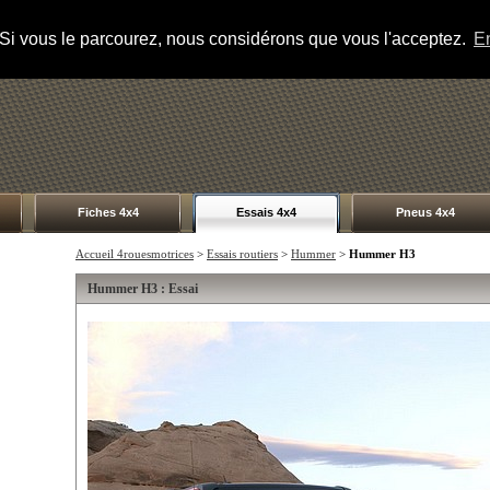
s. Si vous le parcourez, nous considérons que vous l'acceptez.
En
Fiches 4x4
Essais 4x4
Pneus 4x4
Accueil 4rouesmotrices
>
Essais routiers
>
Hummer
>
Hummer H3
Hummer H3 : Essai