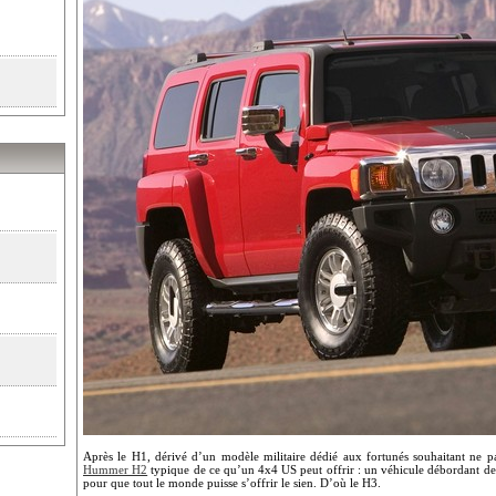
Après le H1, dérivé d’un modèle militaire dédié aux fortunés souhaitant ne p
Hummer H2
typique de ce qu’un 4x4 US peut offrir : un véhicule débordant de 
pour que tout le monde puisse s’offrir le sien. D’où le H3.