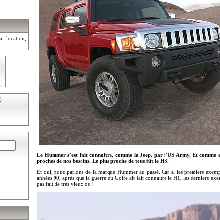
a location,
)
Le Hummer s’est fait connaitre, comme la Jeep, par l’US Army. Et comme elle,
proches de nos besoins. Le plus proche de tous fût le H3.
Et oui, nous parlons de la marque Hummer au passé. Car si les premiers exempl
années 90, après que la guerre du Golfe ait fait connaitre le H1, les derniers e
pas fait de très vieux os !