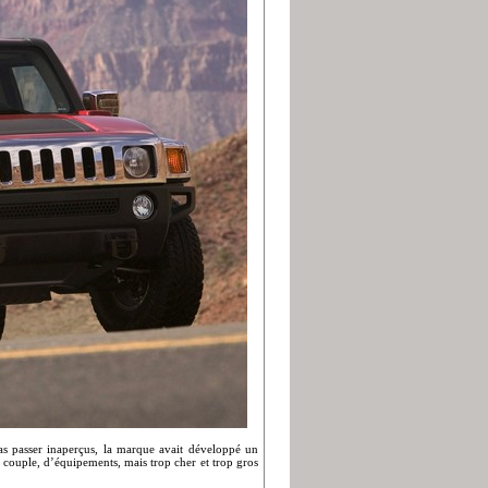
as passer inaperçus, la marque avait développé un
couple, d’équipements, mais trop cher et trop gros