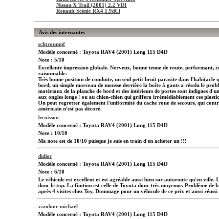
Nissan X Trail (2001) 2.2 VDI
Renault Scénic RX4 1.9dCi
Avis des internautes
schtroumpf
Modèle concerné : Toyota RAV4 (2001) Long 115 D4D
Note : 5/10
Excellente impression globale. Nerveux, bonne tenue de route, performant, 
raisonnable.
Très bonne position de conduite, un seul petit bruit parasite dans l'habitacle
bord, un simple morceau de mousse derrière la boîte à gants a résolu le problè
matèriaux de la planche de bord et des intèrieurs de portes sont indignes d'un 
aux ongles longs ! ou au chien-chien qui griffera irrémédiablement ces plast
On peut regretter également l'uniformité du cache roue de secours, qui con
américain n'est pas décoré.
lecoissou
Modèle concerné : Toyota RAV4 (2001) Long 115 D4D
Note : 10/10
Ma note est de 10/10 puisque je suis en train d'en acheter un !!!
didier
Modèle concerné : Toyota RAV4 (2001) Long 115 D4D
Note : 6/10
Le véhicule est excellent et est agréable aussi bien sur autoroute qu'en ville. 
donc le top. La finition est celle de Toyota donc très moyenne. Problème de b
après 4 visites chez Toy. Dommage pour un véhicule de ce prix et aussi réussi
vandoor michael
Modèle concerné : Toyota RAV4 (2001) Long 115 D4D