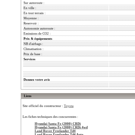
Sur autoroute :
En ville :
En tout terrain :
Moyenne :
Reservoir :
Autonomie autoroute :
Emissions de CO2 :
Prix & équipements
NB d'airbags :
Climatisation :
Prix de base :
Services
Donnez votre avis
Liens
Site officiel du constructeur :
Toyota
Les fiches techniques des concurrentes :
Hyundai Santa Fe (2000) CRDi
Hyundai Santa Fe (2000) CRDi 4wd
Land Rover Freelander Td4
Land Rover Freelander Td4 Auto