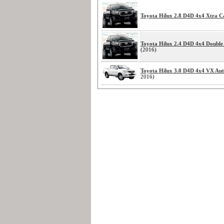
Toyota Hilux 2.8 D4D 4x4 Xtra C
Toyota Hilux 2.4 D4D 4x4 Double
(2016)
Toyota Hilux 3.0 D4D 4x4 VX Au
2016)