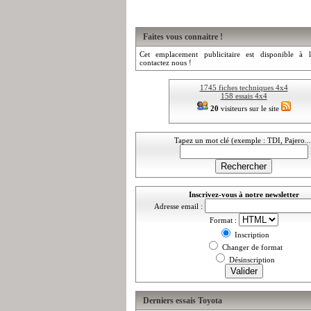
Faites vous connaitre !
Cet emplacement publicitaire est disponible à l
contactez nous !
1745 fiches techniques 4x4
158 essais 4x4
20
visiteurs sur le site
Tapez un mot clé (exemple : TDI, Pajero...
Inscrivez-vous à notre newsletter
Adresse email :
Format :
Inscription
Changer de format
Désinscription
Derniers essais Toyota