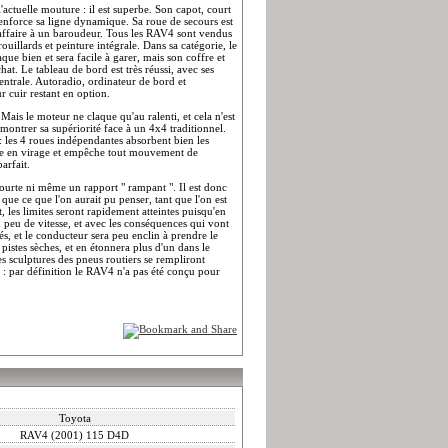
ctuelle mouture : il est superbe. Son capot, court
 renforce sa ligne dynamique. Sa roue de secours est
 affaire à un baroudeur. Tous les RAV4 sont vendus
illards et peinture intégrale. Dans sa catégorie, le
que bien et sera facile à garer, mais son coffre et
chat. Le tableau de bord est très réussi, avec ses
entrale. Autoradio, ordinateur de bord et
r cuir restant en option.
. Mais le moteur ne claque qu'au ralenti, et cela n'est
ontrer sa supériorité face à un 4x4 traditionnel.
: les 4 roues indépendantes absorbent bien les
isse en virage et empêche tout mouvement de
arfait.
ourte ni même un rapport " rampant ". Il est donc
 que ce que l'on aurait pu penser, tant que l'on est
, les limites seront rapidement atteintes puisqu'en
n peu de vitesse, et avec les conséquences qui vont
s, et le conducteur sera peu enclin à prendre le
pistes sèches, et en étonnera plus d'un dans le
es sculptures des pneus routiers se rempliront
e : par définition le RAV4 n'a pas été conçu pour
Toyota
RAV4 (2001) 115 D4D