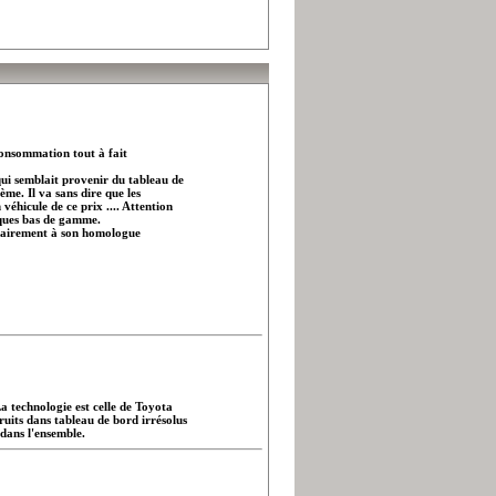
consommation tout à fait
 qui semblait provenir du tableau de
me. Il va sans dire que les
véhicule de ce prix .... Attention
iques bas de gamme.
trairement à son homologue
La technologie est celle de Toyota
ruits dans tableau de bord irrésolus
 dans l'ensemble.