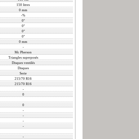
150 litres
0 mm
-%
0°
0°
0°
0°
0 mm
-
Mc Pherson
Triangles superposés
Disques ventilés
Disques
Serie
215/70 R16
215/70 R16
-
0
0
-
-
-
-
-