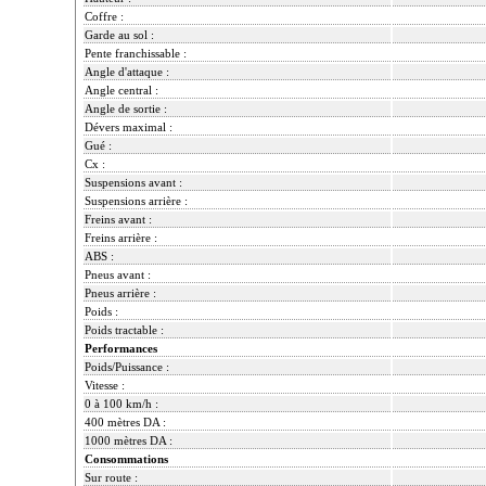
Coffre :
Garde au sol :
Pente franchissable :
Angle d'attaque :
Angle central :
Angle de sortie :
Dévers maximal :
Gué :
Cx :
Suspensions avant :
Suspensions arrière :
Freins avant :
Freins arrière :
ABS :
Pneus avant :
Pneus arrière :
Poids :
Poids tractable :
Performances
Poids/Puissance :
Vitesse :
0 à 100 km/h :
400 mètres DA :
1000 mètres DA :
Consommations
Sur route :