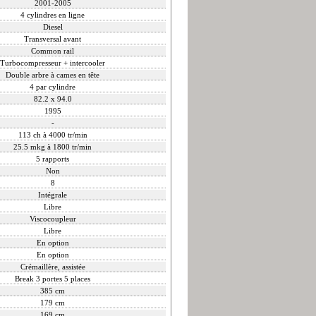
2001-2005
4 cylindres en ligne
Diesel
Transversal avant
Common rail
Turbocompresseur + intercooler
Double arbre à cames en tête
4 par cylindre
82.2 x 94.0
1995
-
113 ch à 4000 tr/min
25.5 mkg à 1800 tr/min
5 rapports
Non
8
Intégrale
Libre
Viscocoupleur
Libre
En option
En option
Crémaillère, assistée
Break 3 portes 5 places
385 cm
179 cm
169 cm