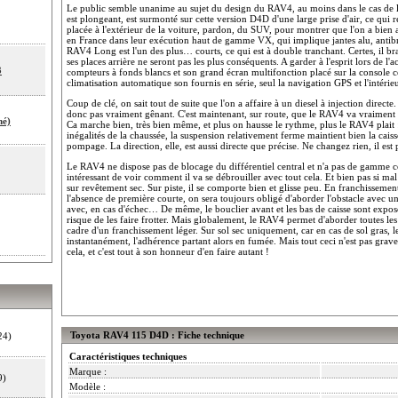
Le public semble unanime au sujet du design du RAV4, au moins dans le cas de l'a
est plongeant, est surmonté sur cette version D4D d'une large prise d'air, ce qui
placée à l'extérieur de la voiture, pardon, du SUV, pour montrer que l'on a bien
en France dans leur exécution haut de gamme VX, qui implique jantes alu, antibrou
RAV4 Long est l'un des plus… courts, ce qui est à double tranchant. Certes, il bra
ses places arrière ne seront pas les plus conséquents. A garder à l'esprit lors de l'a
3
compteurs à fonds blancs et son grand écran multifonction placé sur la console c
climatisation automatique son fournis en série, seul la navigation GPS et l'intérieu
Coup de clé, on sait tout de suite que l'on a affaire à un diesel à injection directe
donc pas vraiment gênant. C'est maintenant, sur route, que le RAV4 va vraiment m
hé)
Ca marche bien, très bien même, et plus on hausse le rythme, plus le RAV4 plait 
inégalités de la chaussée, la suspension relativement ferme maintient bien la ca
pompage. La direction, elle, est aussi directe que précise. Ne changez rien, il est p
Le RAV4 ne dispose pas de blocage du différentiel central et n'a pas de gamme c
intéressant de voir comment il va se débrouiller avec tout cela. Et bien pas si mal
sur revêtement sec. Sur piste, il se comporte bien et glisse peu. En franchissement
l'absence de première courte, on sera toujours obligé d'aborder l'obstacle avec u
avec, en cas d'échec… De même, le bouclier avant et les bas de caisse sont exposé
risque de les faire frotter. Mais globalement, le RAV4 permet d'aborder toutes les 
cadre d'un franchissement léger. Sur sol sec uniquement, car en cas de sol gras, l
instantanément, l'adhérence partant alors en fumée. Mais tout ceci n'est pas grav
cela, et c'est tout à son honneur d'en faire autant !
Toyota RAV4 115 D4D : Fiche technique
24)
Caractéristiques techniques
Marque :
9)
Modèle :