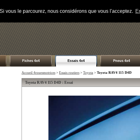
s. Si vous le parcourez, nous considérons que vous l'acceptez.
En
Fiches 4x4
Essais 4x4
Pneus 4x4
Accueil 4rouesmotrices
>
Essais routiers
>
Toyota
>
Toyota RAV4 115 D4D
Toyota RAV4 115 D4D : Essai