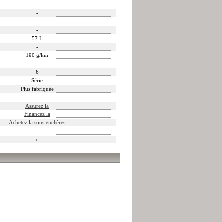
-
-
-
-
57 L
-
190 g/km
6
Série
Plus fabriquée
Assurez la
Financez la
Achetez la sous enchères
ici