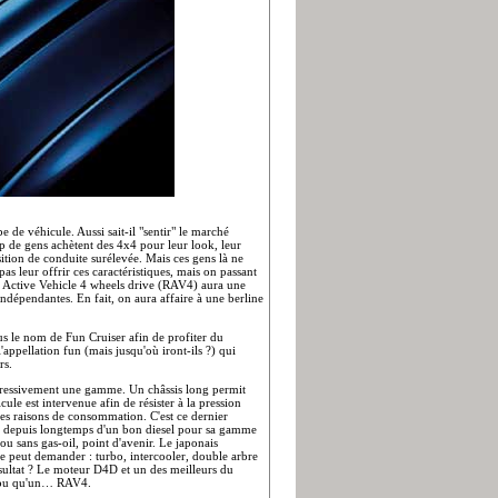
 de véhicule. Aussi sait-il "sentir" le marché
p de gens achètent des 4x4 pour leur look, leur
osition de conduite surélevée. Mais ces gens là ne
s leur offrir ces caractéristiques, mais on passant
and Active Vehicle 4 wheels drive (RAV4) aura une
indépendantes. En fait, on aura affaire à une berline
ous le nom de Fun Cruiser afin de profiter du
'appellation fun (mais jusqu'où iront-ils ?) qui
rs.
gressivement une gamme. Un châssis long permit
le est intervenue afin de résister à la pression
 des raisons de consommation. C'est ce dernier
n depuis longtemps d'un bon diesel pour sa gamme
 ou sans gas-oil, point d'avenir. Le japonais
e peut demander : turbo, intercooler, double arbre
ésultat ? Le moteur D4D et un des meilleurs du
a, ou qu'un… RAV4.