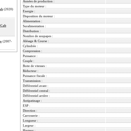
Années de production :
Type du moteur :
ab
(2020)
Energie :
Disposition du moteur :
Alimentation :
 Cab
Suralimentation :
Distribution :
Nombre de soupapes :
Alésage & Course :
to
(2007-
Cylindrée :
Compression :
Puissance :
Couple :
Boite de vitesses :
Réducteur :
Puissance fiscale :
Transmission :
Différentiel avant :
Différentiel central :
Différentiel arrière :
Antipatinage :
ESP :
Direction :
Carrosserie :
Longueur :
Largeur :
Hauteur :