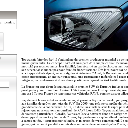
a location,
)
Toyota sait faire des 4x4, il s'agit même du premier producteur mondial de ce type
mieux qu'un autre. Le concept RAV4 est ainsi parti d'un simple constat. Beaucou
motricité par tous les temps, leur fiabilité, leur sécurité en cas de choc, et leur p
s'en servent absolument pas pour faire du franchissement. Dès lors, pourquoi ne pa
à la trappe châssis séparé, essieux rigides et réducteur ? Ainsi, le Recreational 
caisse autoportante, un moteur transversal, une transmission intégrale et 4 roues 
intégrale, mais rehaussée et dotée d'une plastique évoquant les 4x4 traditionnels.
La France est sans doute le seul pays où le premier SUV de l'histoire fut lancé s
prestige du grand frère Land Cruiser. C'était compter sans Ford qui avait déposé l
imposa à Toyota France de renommer ces véhicules RAV4, comme partout ailleu
Rapidement le succès fut au rendez-vous, et permit à Toyota de développer pro
aux familles de goûter aux joies du SUV. En 2000, une refonte complète du véhicu
grandissante de la concurrence. Enfin, un diesel s'est installé sous le capot pour
rejeton que nous essayons aujourd'hui : le RAV4 Long D4D. Toyota avait besoi
de voitures particulières : Corolla, Avensis et Previa boxaient dans des catégories
développa donc un 4 cylindres de 2 litres, équipé de tout ce qu'un diesel modern
à cames en tête, 4 soupapes par cylindre, et injection de type common rail. Le r
genre, qui ne craint pas d'être monté dans un véhicule aussi lourd qu'un Previ